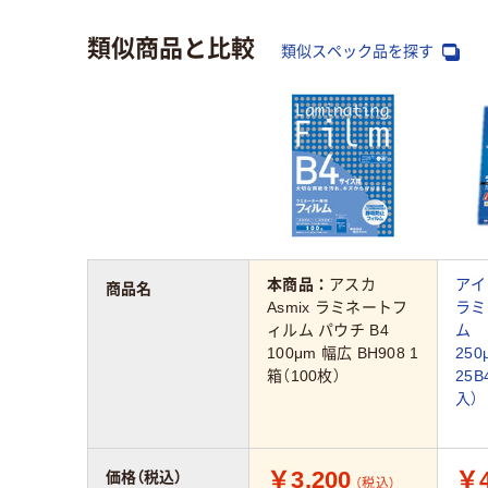
類似商品と比較
類似スペック品を探す
本商品：
アスカ
ア
商品名
Asmix ラミネートフ
ラミ
ィルム パウチ B4
ム 
100μm 幅広 BH908 1
250
箱（100枚）
25B
入）
￥3,200
￥4
価格（税込）
（税込）