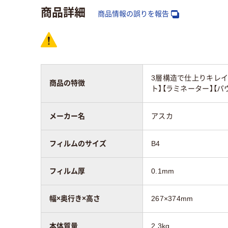
商品詳細
商品情報の誤りを報告
3層構造で仕上りキレ
商品の特徴
ト】【ラミネーター】【パウ
メーカー名
アスカ
フィルムのサイズ
B4
フィルム厚
0.1mm
幅×奥行き×高さ
267×374mm
本体質量
2.3kg