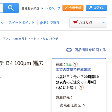
ヘルプ
各種お手続き
0
スイートポイント
あとで買う
カゴ
点
アスカ Asmix ラミネートフィルム パウチ
商品情報を印刷する
B4 100μm 幅広
在庫：
1点
希望の数量で在庫確認
お届け日：今から
20時間19
プ
分以内
のご注文で、
8月6日
（木）
にお届け
お届け先：