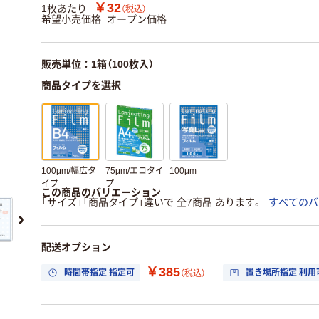
￥32
1枚あたり
（税込）
希望小売価格
オープン価格
販売単位：1箱（100枚入）
商品タイプを選択
100μm/幅広タ
75μm/エコタイ
100μm
イプ
プ
この商品のバリエーション
「サイズ」「商品タイプ」違いで 全7商品 あります。
すべてのバ
配送オプション
￥385
時間帯指定 指定可
置き場所指定 利用
（税込）