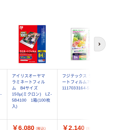
次へ
アイリスオーヤマ
フジテックス ラミネ
オーム電
ラミネートフィル
ートフィルム75 B4
トフィル
ム B4サイズ
1117033164-5 1箱
ン B4 20
-
150μ(ミクロン) LZ-
FB4203
5B4100 1箱(100枚
入)
￥6,080
￥2,140
￥947
（税込）
（税込）