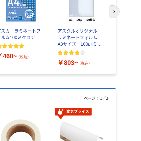
次のスライド
アスカ ラミネートフ
アスクルオリジナル
アスカ ラ
ィルム100ミクロン
ラミネートフィルム
用フィルム 
A3サイズ 100μ（ミク
ン 100枚
ロン）
￥468~
￥487~
（税込）
￥803~
（税込）
ページ：
1
／
2
本気プライス
本気プ