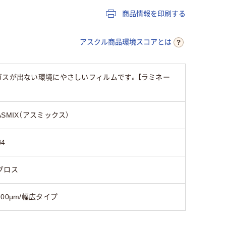
商品情報を印刷する
アスクル商品環境スコアとは
ガスが出ない環境にやさしいフィルムです。【ラミネー
ASMIX（アスミックス）
B4
グロス
100μm/幅広タイプ