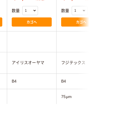
数量
数量
数量
カゴへ
カゴへ
アイリスオーヤマ
フジテックス
オーム電
B4
B4
B4
75μm
100μm
グロス
グロス
グロス