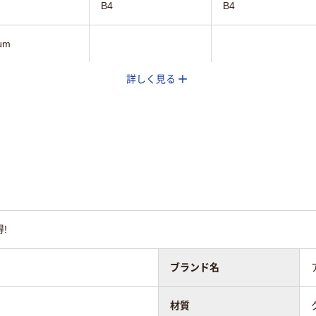
B4
B4
μm
詳しく見る
エステル
グロス
グロス
!
ブランド名
材質