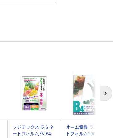
次へ
フジテックス ラミネ
オーム電機 ラミネー
アコ・ブ
ートフィルム75 B4
トフィルム100ミクロ
パン パ