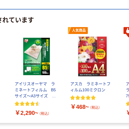
されています
人気商品
アイリスオーヤマ ラ
アスカ ラミネートフ
ミネートフィルム B5
ィルム100ミクロン
サイズ～A3サイズ 片
7
面マット 100μ(ミクロ
￥468~
ン)
（税込）
￥2,290~
（税込）