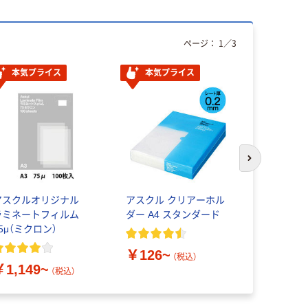
ページ：
1
／
3
本気プライス
本気プライス
オリジ
次のスライド
アスクルオリジナル
アスクル クリアーホル
コピー用紙
ラミネートフィルム
ダー A4 スタンダード
ル マルチ
5μ（ミクロン）
ーパーホワ
￥126~
（税込）
￥1,149~
￥149~
（税込）