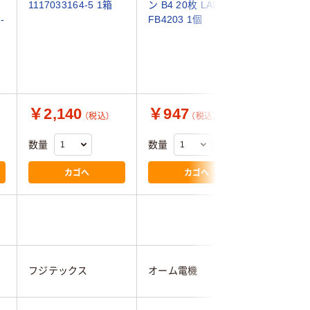
1117033164-5 1箱
ン B4 20枚 LAM-
ム B4サ
-
FB4203 1個
（263×3
YP100B
￥2,140
￥947
￥3,9
（税込）
（税込）
数量
数量
数量
カゴへ
カゴへ
アコ・ブ
フジテックス
オーム電機
パン