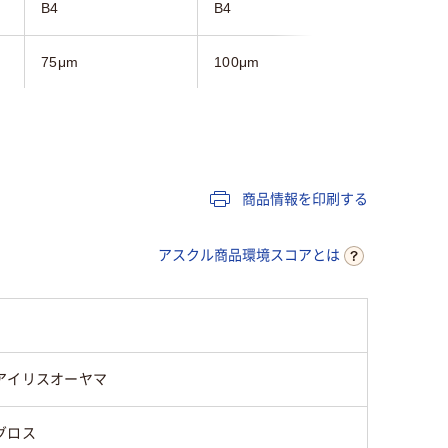
B4
B4
B4
75μm
100μm
100μm
グロス
グロス
グロス
グロス
商品情報を印刷する
アスクル商品環境スコアとは
アイリスオーヤマ
グロス