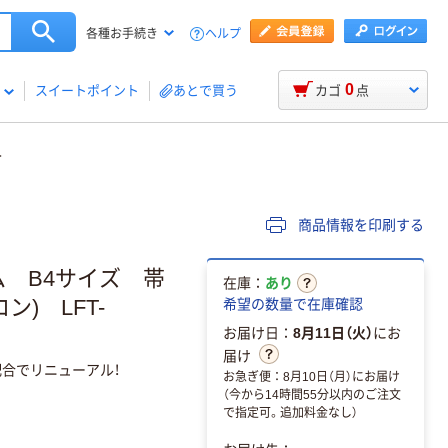
ヘルプ
各種お手続き
0
スイートポイント
あとで買う
カゴ
点
商品情報を印刷する
 B4サイズ 帯
在庫：
あり
ン) LFT-
希望の数量で在庫確認
お届け日：
8月11日（火）
にお
届け
合でリニューアル！
お急ぎ便：8月10日（月）にお届け
（今から14時間55分以内のご注文
で指定可。追加料金なし）