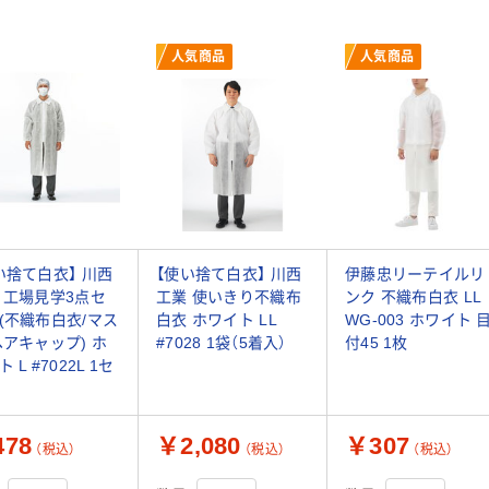
人気商品
人気商品
い捨て白衣】 川西
【使い捨て白衣】 川西
伊藤忠リーテイルリ
 工場見学3点セ
工業 使いきり不織布
ンク 不織布白衣 LL
(不織布白衣/マス
白衣 ホワイト LL
WG-003 ホワイト 
ヘアキャップ) ホ
#7028 1袋（5着入）
付45 1枚
 L #7022L 1セ
78
￥2,080
￥307
（税込）
（税込）
（税込）