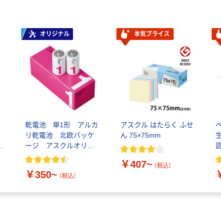
オリジナル
本気プライス
シ
乾電池 単1形 アルカ
アスクル はたらく ふせ
リ乾電池 北欧パッケ
ん 75×75mm
生
ク
ージ アスクルオリジ
ナル
￥407~
（税込）
￥350~
（税込）