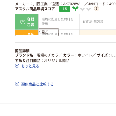
メーカー：川西工業
／型番：AK7028WLL
／JANコード：4906
アスクル商品環境スコア
15
容器
環境に配慮した材料を
省資源・無包装
使用
包装
詳しく見る
商品
環境に配慮した材料を
省資源・省エネ・節水
本体
使用
独自の回収スキームが
アスクルで資源循環し
商品詳細
仕組
ある
いる
ブランド名
現場のチカラ
／
カラー
ホワイト
／
サイズ
LL
すめ＆注目商品
オリジナル商品
この商品の環境配慮ポイントです。詳しくはページ下部の商品
もっと見る
ア詳細／加点項目
」で確認できます。
類似商品と比較する