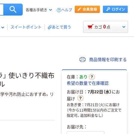
ヘルプ
各種お手続き
0
スイートポイント
あとで買う
カゴ
点
商品情報を印刷する
ラ」 使いきり不織布
在庫：
あり
ナル
希望の数量で在庫確認
お届け日：
7月22日（水）
にお
見学や汚れ防止におすすめ。リ
届け
お急ぎ便：7月21日（火）にお届け
（今から11時間1分以内のご注文で
指定可。追加料金なし）
お届け先：