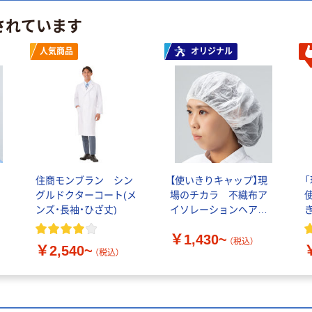
されています
人気商品
オリジナル
住商モンブラン シン
【使いきりキャップ】現
グルドクターコート(メ
場のチカラ 不織布ア
ンズ・長袖・ひざ丈)
イソレーションヘアキ
ャップ 川西工業
￥1,430~
（税込）
￥2,540~
（税込）