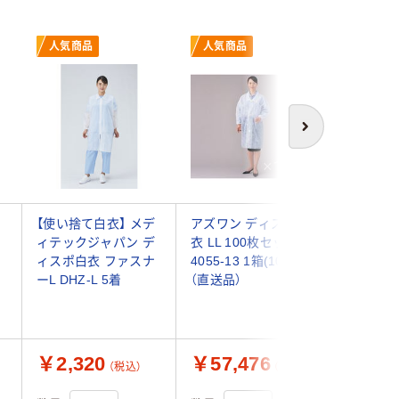
人気商品
人気商品
次へ
【使い捨て白衣】 メデ
アズワン ディスポ白
旭化成ア
ィテックジャパン デ
衣 LL 100枚セット 8-
ュポン(T
目
ィスポ白衣 ファスナ
4055-13 1箱(100枚)
ク(R)製
ーL DHZ-L 5着
（直送品）
無し LL 4
380-003
￥2,320
￥57,476
￥2,2
（税込）
（税込）