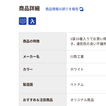
アスクル商品環境
15
商品詳細
スコア
商品情報の誤りを報告
1袋10着入りでお買い
商品の特徴
き。通気性の良い不織
メーカー名
川西工業
カラー
ホワイト
製造国
ベトナム
おすすめ＆注目商品
オリジナル商品