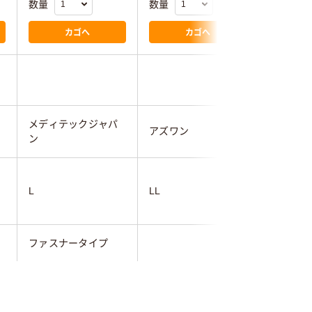
数量
数量
数量
カゴへ
カゴへ
メディテックジャパ
アズワン
旭化成ア
ン
L
LL
LL
ファスナータイプ
ホワイト系
ホワイト