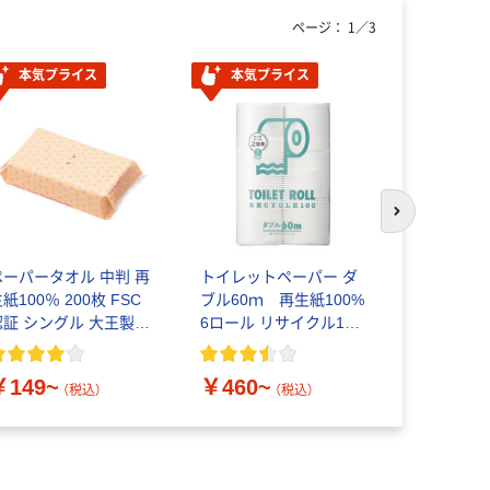
ページ：
1
／
3
本気プライス
本気プライス
オリジ
次のスライド
ペーパータオル 中判 再
トイレットペーパー ダ
アスクル
紙100％ 200枚 FSC
ブル60ｍ 再生紙100%
ラミネー
認証 シングル 大王製紙
6ロール リサイクル100
A4サイズ 
共同企画 オリジナル
芯あり FSC認証
ロン）
￥149~
￥460~
￥458~
（税込）
（税込）