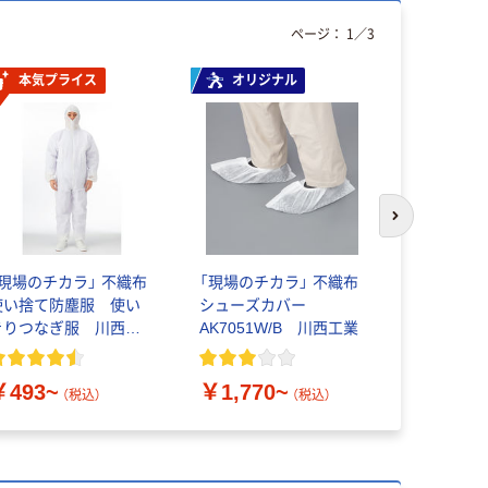
ページ：
1
／
3
本気プライス
オリジナル
オリジ
次のスライド
「現場のチカラ」 不織布
「現場のチカラ」 不織布
アスクル 
使い捨て防塵服 使い
シューズカバー
￥740~
きりつなぎ服 川西工
AK7051W/B 川西工業
業
￥493~
￥1,770~
（税込）
（税込）