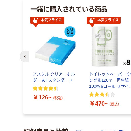
一緒に購入されている商品
本気プライス
本気プライス
前のスライドへ
アスクル クリアーホル
トイレットペーパー 
ダー A4 スタンダード
ングル120ｍ 再生紙
100% 6ロール リサイ
ル100 芯あり FSC認
￥126~
証
（税込）
￥470~
（税込）
類似商品と比較