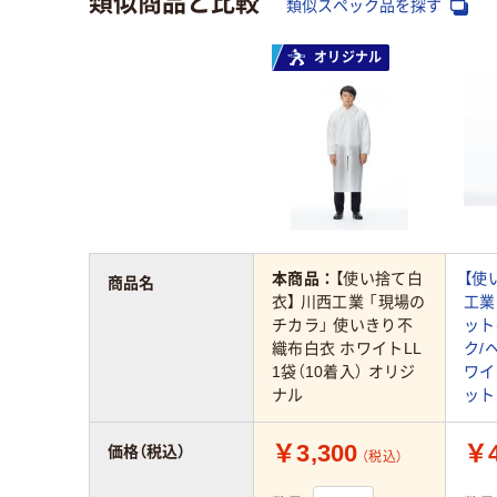
類似スペック品を探す
オリジナル
本商品：
【使い捨て白
【使
商品名
衣】 川西工業 「現場の
工業
チカラ」 使いきり不
ット
織布白衣 ホワイトLL
ク/
1袋（10着入） オリジ
ワイト
ナル
ット
￥3,300
￥4
価格（税込）
（税込）