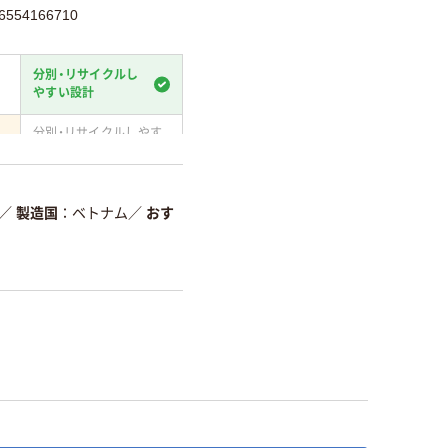
554166710
分別・リサイクルし
やすい設計
分別・リサイクルしやす
い設計
て
温室効果ガスなどの削減
／
製造国
ベトナム
／
おす
詳細「
アスクル商品環境スコ