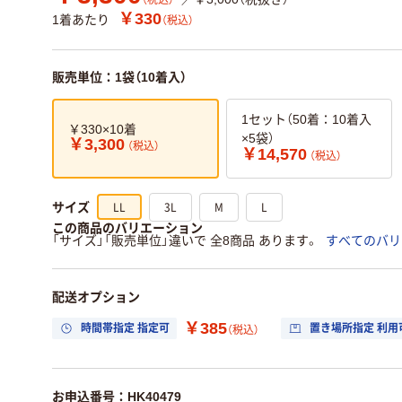
（税込）
￥330
1着あたり
（税込）
販売単位：1袋（10着入）
1セット（50着：10着入
￥330×10着
×5袋）
￥3,300
（税込）
￥14,570
（税込）
LL
3L
M
L
サイズ
この商品のバリエーション
「サイズ」「販売単位」違いで 全8商品 あります。
すべてのバリ
配送オプション
￥385
時間帯指定 指定可
置き場所指定 利用
（税込）
お申込番号：HK40479