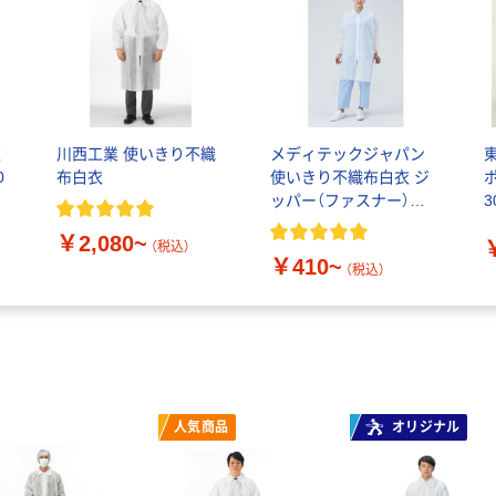
衣
川西工業 使いきり不織
メディテックジャパン
0
布白衣
使いきり不織布白衣 ジ
ッパー（ファスナー）タ
3
イプ／マジックテープ
￥2,080~
タイプ
（税込）
￥410~
（税込）
人気商品
オリジナル