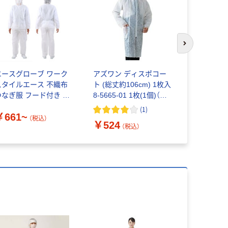
次のスライド
エースグローブ ワーク
アズワン ディスポコー
「現場のチ
スタイルエース 不織布
ト (総丈約106cm) 1枚入
使いきりつ
つなぎ服 フード付き 小
8-5665-01 1枚(1個)（直
タンドカ
野商事
送品）
川西工業
(
1
)
￥661~
￥587~
（税込）
￥524
（税込）