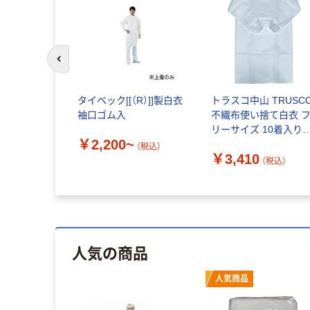
前のスライドへ
タイベック[[（R）]]製白衣
トラスコ中山 TRUSC
袖口ゴム入
不織布使い捨て白衣 
リーサイズ 10着入り
￥2,200~
DLC-F 1袋(10着) 556-
（税込）
￥3,410
0312（直送品）
（税込）
人気の商品
人気商品