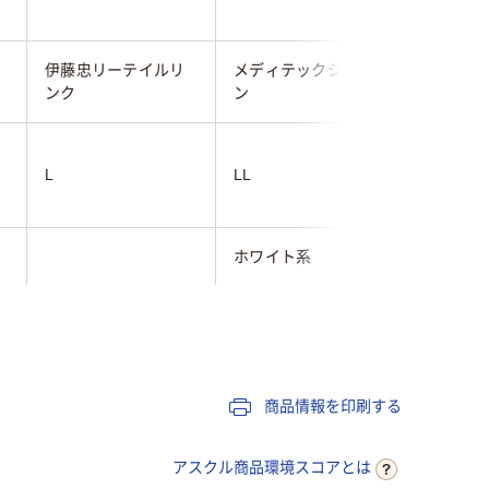
伊藤忠リーテイルリ
メディテックジャパ
旭化成ア
ンク
ン
L
LL
L
ホワイト系
ホワイト
商品情報を印刷する
アスクル商品環境スコアとは