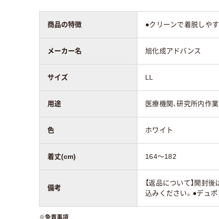
商品の特徴
●クリーンで着脱しやす
メーカー名
旭化成アドバンス
サイズ
LL
用途
医療機関、研究所内作業
色
ホワイト
着丈(cm)
164～182
【返品について】開封後
備考
込みください。●デュポ
※
免責事項