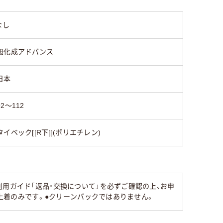
なし
旭化成アドバンス
日本
92～112
タイベック[[R下]](ポリエチレン)
用ガイド「返品・交換について」を必ずご確認の上、お申
●上着のみです。●クリーンパックではありません。