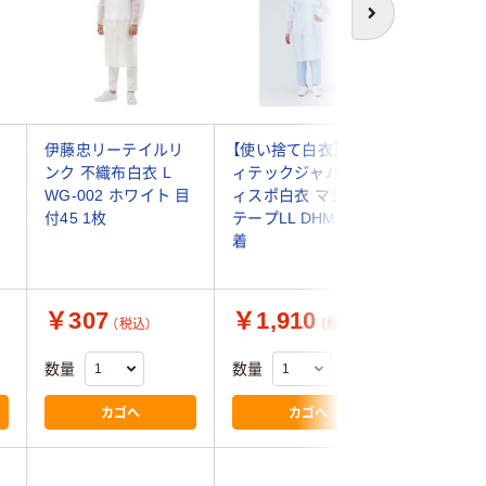
次へ
西
伊藤忠リーテイルリ
【使い捨て白衣】 メデ
旭化成ア
」
ンク 不織布白衣 L
ィテックジャパン デ
ュポン(T
WG-002 ホワイト 目
ィスポ白衣 マジック
ク(R)製
付45 1枚
テープLL DHM-LL 5
入り L 42
着
380-00
￥307
￥1,910
￥2,2
（税込）
（税込）
数量
数量
数量
カゴへ
カゴへ