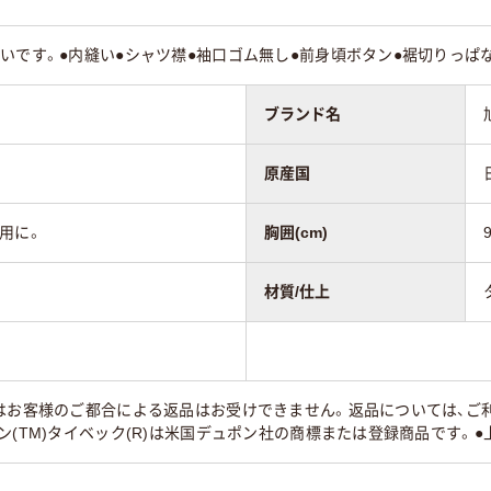
いです。●内縫い●シャツ襟●袖口ゴム無し●前身頃ボタン●裾切りっぱ
ブランド名
原産国
用に。
胸囲(cm)
材質/仕上
はお客様のご都合による返品はお受けできません。返品については、ご利
ン(TM)タイベック(R)は米国デュポン社の商標または登録商品です。