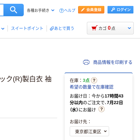
ヘルプ
各種お手続き
0
スイートポイント
あとで買う
カゴ
点
商品情報を印刷する
ック(R)製白衣 袖
在庫：
3点
希望の数量で在庫確認
お届け日：今から
17時間43
分以内
のご注文で、
7月22日
（水）
にお届け
お届け先：