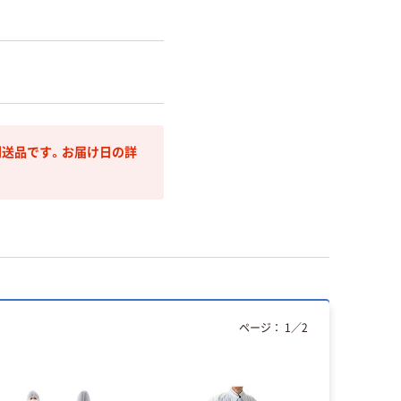
送品です。お届け日の詳
ページ：
1
／
2
オリジ