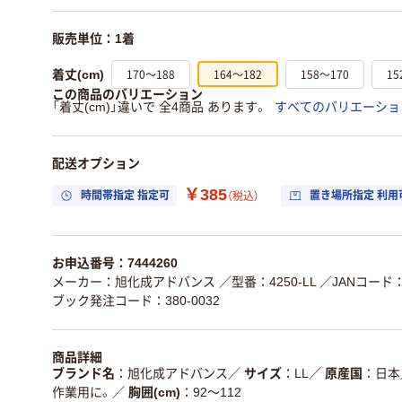
販売単位：1着
170～188
164～182
158～170
15
着丈(cm)
この商品のバリエーション
「着丈(cm)」違いで 全4商品 あります。
すべてのバリエーショ
配送オプション
￥385
時間帯指定 指定可
置き場所指定 利用
（税込）
お申込番号：7444260
メーカー：旭化成アドバンス
／型番：4250-LL
／JANコード：4
ブック発注コード：380-0032
商品詳細
ブランド名
旭化成アドバンス
／
サイズ
LL
／
原産国
日本
作業用に。
／
胸囲(cm)
92～112