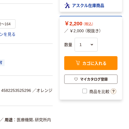
アスクル在庫商品
￥2,200
2～164
（税込）
／ ￥2,000 （税抜き）
ンを見る
数量
カゴに入れる
可
マイカタログ登録
582253525296
／オレンジ
商品を比較
／
用途
医療機関、研究所内