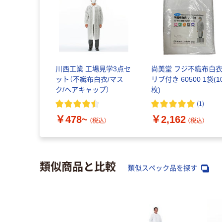
川西工業 工場見学3点セ
尚美堂 フジ不織布白
ット（不織布白衣/マス
リブ付き 60500 1袋(1
ク/ヘアキャップ）
枚)
(
1
)
￥478~
￥2,162
（税込）
（税込）
類似商品と比較
類似スペック品を探す