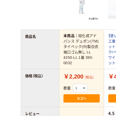
本商品：
旭化成アド
【使
商品名
バンス デュポン(TM)
工業
タイベック(R)製白衣
ット
袖口ゴム無し LL
ク/
4250-LL 1着 380-
ワイト
0032
ット
￥2,200
￥4
価格（税込）
（税込）
数量
数量
カゴへ
4.5
レビュー