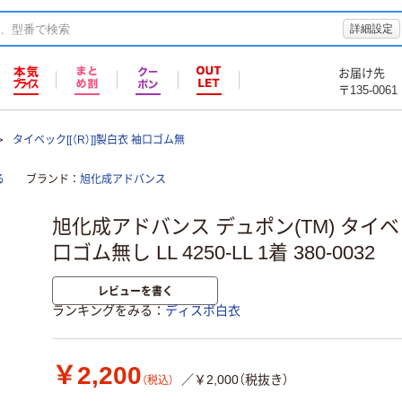
詳細設定
お届け先
〒135-0061
タイベック[[（R）]]製白衣 袖口ゴム無
る
ブランド
旭化成アドバンス
旭化成アドバンス デュポン(TM) タイベ
口ゴム無し LL 4250-LL 1着 380-0032
レビューを書く
ランキングをみる
ディスポ白衣
￥2,200
／￥2,000（税抜き）
（税込）