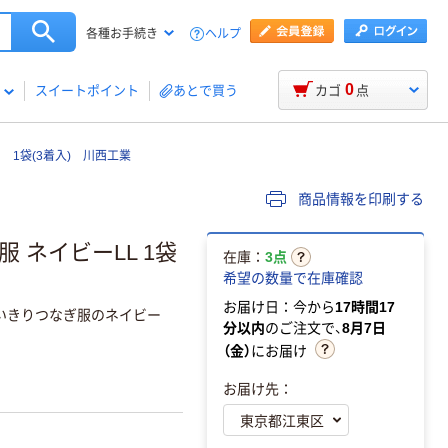
ヘルプ
各種お手続き
0
スイートポイント
あとで買う
カゴ
点
 1袋(3着入) 川西工業
商品情報を印刷する
 ネイビーLL 1袋
在庫：
3点
希望の数量で在庫確認
お届け日：今から
17時間17
いきりつなぎ服のネイビー
分以内
のご注文で、
8月7日
（金）
にお届け
お届け先：