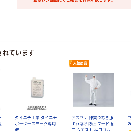
されています
人気商品
ト
ダイニチ工業 ダイニチ
アズワン 作業つなぎ服
粘
ポータースモーク専用
ずれ落ち防止 フード 袖
2
ズ
液
口 ウエスト 裾口ゴム入