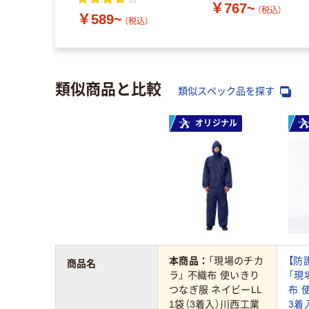
￥767~
（税込）
￥589~
（税込）
類似商品と比較
類似スペック品を探す
オリジナル
本商品：
「現場のチカ
【防
商品名
ラ」 不織布 使いきり
「現
つなぎ服 ネイビーLL
布 
1袋（3着入）川西工業
3着