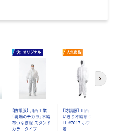
オリジナル
人気商品
次へ
ム
【防護服】 川西工業
【防護服】 川西工業 使
小野商事
「現場のチカラ」不織
いきり不織布つなぎ
ぎ防護服 
）
布つなぎ服 スタンド
LL #7017 ホワイト 1
AG6900
カラータイプ
着
(5着)