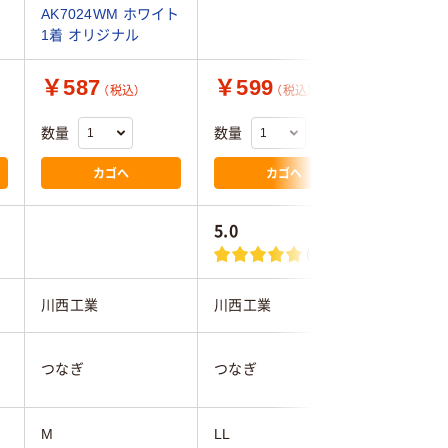
AK7024WM ホワイト
1着 オリジナル
￥587
￥599
￥4,7
（税込）
（税込）
数量
数量
数量
カゴへ
カゴへ
5.0
(4)
ン
川西工業
川西工業
小野商事
つなぎ
つなぎ
つなぎ
M
LL
3L