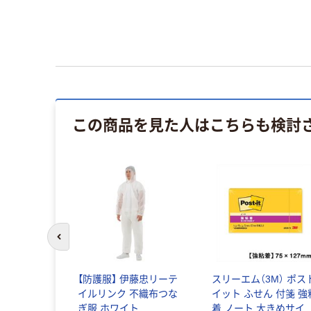
この商品を見た人はこちらも検討
前のスライドへ
【防護服】 伊藤忠リーテ
スリーエム（3M） ポス
イルリンク 不織布つな
イット ふせん 付箋 強
ぎ服 ホワイト
着 ノート 大きめサイ