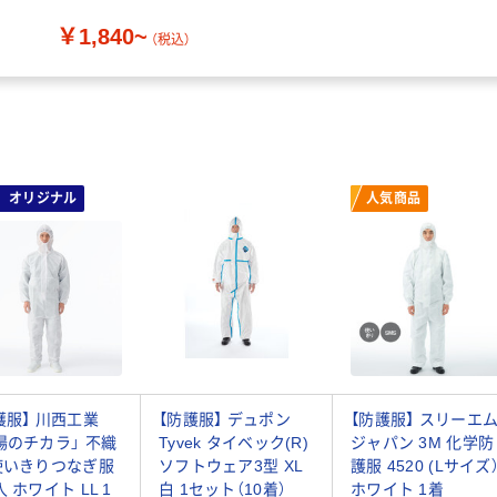
￥1,840~
（税込）
オリジナル
人気商品
護服】 川西工業
【防護服】 デュポン
【防護服】 スリーエ
場のチカラ」 不織
Tyvek タイベック(R)
ジャパン 3M 化学防
使いきりつなぎ服
ソフトウェア3型 XL
護服 4520 (Lサイズ
入 ホワイト LL 1
白 1セット（10着）
ホワイト 1着