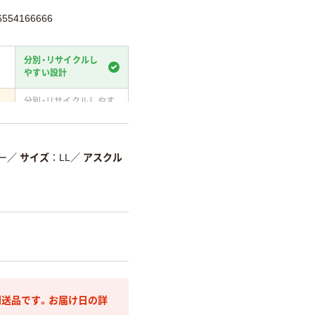
54166666
分別・リサイクルし
やすい設計
分別・リサイクルしやす
い設計
て
温室効果ガスなどの削減
ー
／
サイズ
LL
／
アスクル
詳細「
アスクル商品環境スコ
送品です。お届け日の詳