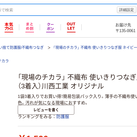
詳細設定
お届け先
〒135-0061
い捨て防護服/不織布つなぎ
「現場のチカラ」 不織布 使いきりつなぎ服 ネイビー
チカラ
「現場のチカラ」 不織布 使いきりつなぎ服
（3着入）川西工業 オリジナル
1袋3着入りでお買い得！簡易包装パック入り。薄手の不織布使
色。汚れが気になる現場におすすめ。
レビューを書く
ランキングをみる
防護服