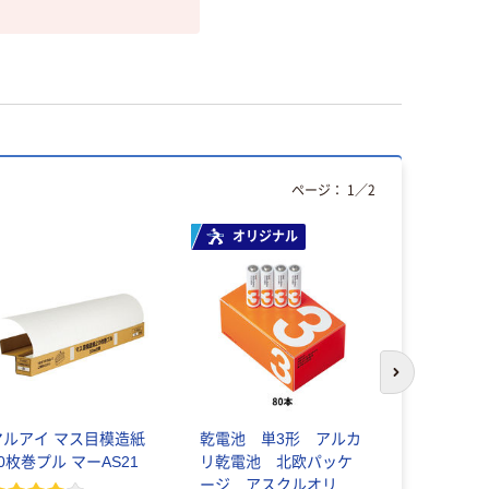
ページ：
1
／
2
オリジナル
オリジ
次のスライド
マルアイ マス目模造紙
乾電池 単3形 アルカ
リングファ
0枚巻プル マーAS21
リ乾電池 北欧パッケ
穴 A4タ
ージ アスクルオリジ
41mm 