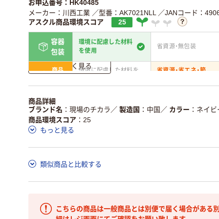
お申込番号：HK40485
メーカー：川西工業
／型番：AK7021NLL
／JANコード：49065
アスクル商品環境スコア
25
容器
環境に配慮した材料
省資源・無包装
を使用
包装
詳しく見る
商品
環境に配慮した材料を
省資源・省エネ・節
本体
使用
水
独自の回収スキームが
アスクルで資源循環し
商品詳細
仕組
ある
いる
ブランド名
現場のチカラ
／
製造国
中国
／
カラー
ネイビ
商品環境スコア
25
この商品の環境配慮ポイントです。詳しくはページ下部の商品
もっと見る
ア詳細／加点項目
」で確認できます。
類似商品と比較する
こちらの商品は一般商品とは別便で届く場合がある別
細はレジ画面にてご確認をお願い致します。