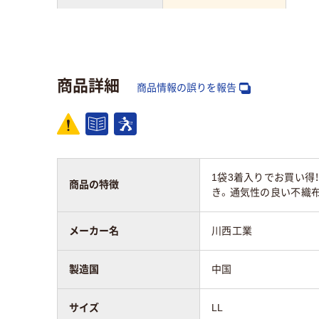
カラーグループ
ネイビー系
アスクル商品環境
25
10
商品詳細
スコア
商品情報の誤りを報告
1袋3着入りでお買い得
商品の特徴
き。通気性の良い不織
メーカー名
川西工業
製造国
中国
サイズ
LL