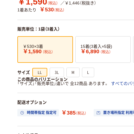
￥1,590
／￥1,446（税抜き）
（税込）
￥530
1着あたり
（税込）
販売単位：1袋（3着入）
￥530×3着
15着(3着入×5袋)
￥1,590
￥6,890
（税込）
（税込）
LL
3L
M
L
サイズ
この商品のバリエーション
「サイズ」「販売単位」違いで 全12商品 あります。
すべてのバ
配送オプション
￥385
時間帯指定 指定可
置き場所指定 利用
（税込）