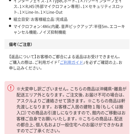
インターフェイス：1×TypeCポート、1×パワーインターフェイ
ス、1×RJ45（外部マイクロフォン専用）、1×セキュリティスロッ
ト、1×Line-In、1×Line-Out
組立目安：お客様組立品：完成品
マイクロフォン：4Mic内蔵、音声ピックアップ：半径5m、エコーキ
ャンセル機能、ノイズ抑制機能
備考（ご注意）
【返品について】お客様のご都合による返品はお受けできません。
ご購入の際は、ご利用ガイド「
ご利用ガイド
」を必ずご確認の上、お
申し込みください。
※大変申し訳ございません。こちらの商品は沖縄県・離島が
配送エリア外となります。ご注文後、お届け不可の場合は、
アスクルよりご連絡させて頂きます。 ※こちらの商品は軒
先渡しとなります。 お客様ご入居の建物１階（もしくは搬
入口）での商品お引渡しになりますので、館内のご移動はお
客様ご自身でお願いいたします。※こちらの商品は、配送
の都合上、個人名および一般住宅へのお届けができかねま
すのでご了承ください。