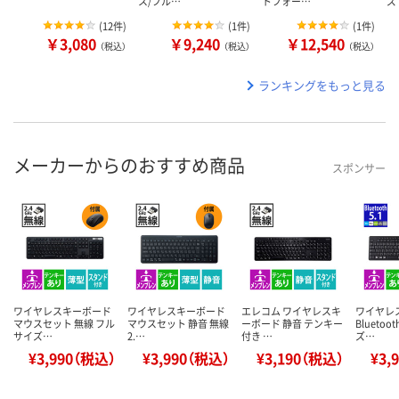
ス/フル…
トフォー…
ズ
(
12件
)
(
1件
)
(
1件
)
￥3,080
￥9,240
￥12,540
（税込）
（税込）
（税込）
ランキングをもっと見る
メーカーからのおすすめ商品
スポンサー
ワイヤレスキーボード
ワイヤレスキーボード
エレコム ワイヤレスキ
ワイヤレ
マウスセット 無線 フル
マウスセット 静音 無線
ーボード 静音 テンキー
Bluetoo
サイズ…
2.…
付き …
ズ…
¥3,990（税込）
¥3,990（税込）
¥3,190（税込）
¥3,