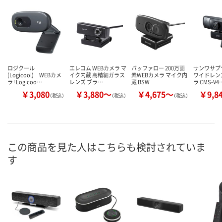
ロジクール
エレコム WEBカメラ マ
バッファロー 200万画
サンワサプ
(Logicool) WEBカメ
イク内蔵 高精細ガラス
素WEBカメラ マイク内
ワイドレン
ラ「Logicoo…
レンズ ブラ…
蔵 BSW
ラ CMS-V4
￥3,080
￥3,880～
￥4,675～
￥9,8
（税込）
（税込）
（税込）
この商品を見た人はこちらも検討されていま
す