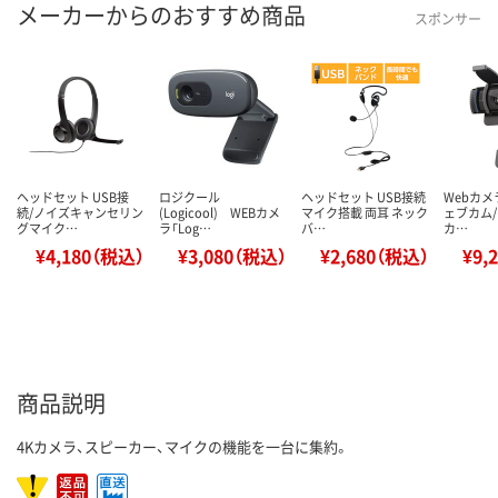
メーカーからのおすすめ商品
スポンサー
ヘッドセット USB接
ロジクール
ヘッドセット USB接続
Webカメラ
続/ノイズキャンセリン
(Logicool) WEBカメ
マイク搭載 両耳 ネック
ェブカム
グマイク…
ラ「Log…
バ…
カ…
¥4,180（税込）
¥3,080（税込）
¥2,680（税込）
¥9,
商品説明
4Kカメラ、スピーカー、マイクの機能を一台に集約。