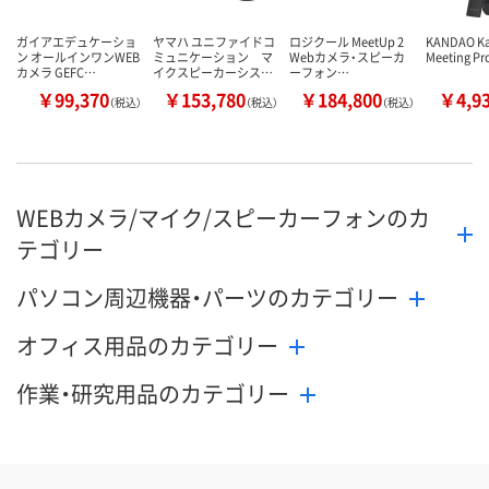
ガイアエデュケーショ
ヤマハ ユニファイドコ
ロジクール MeetUp 2
KANDAO K
ン オールインワンWEB
ミュニケーション マ
Webカメラ・スピーカ
Meeting P
カメラ GEFC…
イクスピーカーシス…
ーフォン…
￥99,370
￥153,780
￥184,800
￥4,9
（税込）
（税込）
（税込）
WEBカメラ/マイク/スピーカーフォンのカ
テゴリー
パソコン周辺機器・パーツのカテゴリー
オフィス用品のカテゴリー
作業・研究用品のカテゴリー