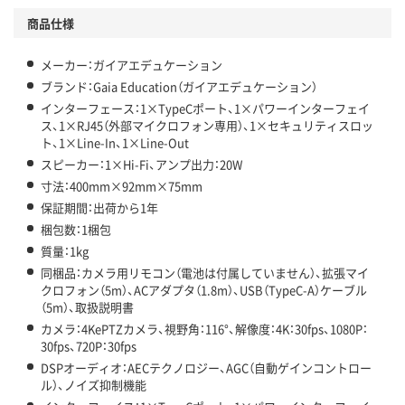
商品仕様
メーカー：ガイアエデュケーション
ブランド：Gaia Education（ガイアエデュケーション）
インターフェース：1×TypeCポート、1×パワーインターフェイ
ス、1×RJ45（外部マイクロフォン専用）、1×セキュリティスロッ
ト、1×Line-In、1×Line-Out
スピーカー：1×Hi-Fi、アンプ出力：20W
寸法：400mm×92mm×75mm
保証期間：出荷から1年
梱包数：1梱包
質量：1kg
同梱品：カメラ用リモコン（電池は付属していません）、拡張マイ
クロフォン（5m）、ACアダプタ（1.8m）、USB（TypeC-A）ケーブル
（5m）、取扱説明書
カメラ：4KePTZカメラ、視野角：116°、解像度：4K：30fps、1080P：
30fps、720P：30fps
DSPオーディオ：AECテクノロジー、AGC（自動ゲインコントロー
ル）、ノイズ抑制機能