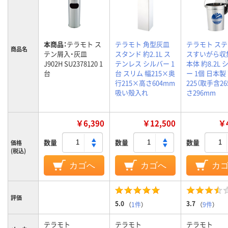
本商品：
テラモト ス
テラモト 角型灰皿
テラモト ス
商品名
テン屑入・灰皿
スタンド 約2.1L ス
スすいがら収
J902H SU2378120 1
テンレス シルバー 1
本体 約8.2L 
台
台 スリム 幅215×奥
ー 1個 日本製
行215×高さ604mm
225（取手含2
吸い殻入れ
さ296mm
￥6,390
￥12,500
￥4
数量
数量
数量
価格
(税込)
カゴへ
カゴへ
カ
評価
5.0
3.7
（
1件
）
（
9件
）
テラモト
テラモト
テラモト