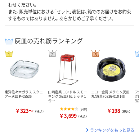
わせください。
また、販売単位における「セット」表記は、箱でのお届けをお約束
するものではありません。あらかじめご了承ください。
灰皿の売れ筋ランキング
東洋佐々木ガラス スクエ
山崎産業 コンドル スモー
エコー金属 メラミン灰皿
フ
アー灰皿 P-05536
キング（灰皿） 6L レッド 1
丸型(黒) 0836-010 1個
グ
台…
品
￥323～
(
9件
)
￥198
（税込）
（税込）
￥3,699
（税込）
ランキングをもっと見る