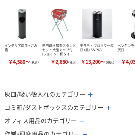
インテリア灰皿 + ごみ
熱田資材 吸殻スタンド
テラモト プロタワー灰
ペンギンライ
箱
セット 火消カップ付
皿 （黒） SS-266
灰皿
(ジョイント脚タイ…
￥4,580～
￥2,680
￥13,200～
￥4,0
（税込）
（税込）
（税込）
灰皿/吸い殻入れのカテゴリー
ゴミ箱/ダストボックスのカテゴリー
オフィス用品のカテゴリー
作業・研究用品のカテゴリー