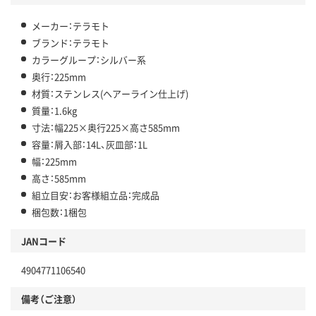
メーカー：テラモト
ブランド：テラモト
カラーグループ：シルバー系
奥行：225mm
材質：ステンレス(ヘアーライン仕上げ)
質量：1.6kg
寸法：幅225×奥行225×高さ585mm
容量：屑入部：14L、灰皿部：1L
幅：225mm
高さ：585mm
組立目安：お客様組立品：完成品
梱包数：1梱包
JANコード
4904771106540
備考（ご注意）