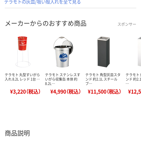
テラモトの灰皿/吸い殻入れを全て見る
メーカーからのおすすめ商品
スポンサー
テラモト 丸型すいがら
テラモト ステンレスす
テラモト 角型灰皿スタ
テラモト
入れ 8.2L レッド 1台 …
いがら収集缶 本体 約
ンド 約2.1L スチール
ンド 約2.
8.2L…
ブ…
…
¥3,220（税込）
¥4,990（税込）
¥11,500（税込）
¥12,
商品説明