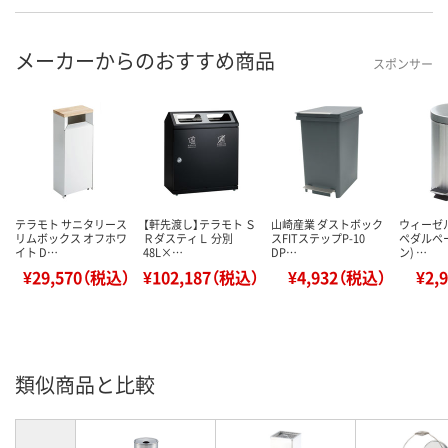
メーカーからのおすすめ商品
スポンサー
テラモト サニタリース
【軒先渡し】テラモト Ｓ
山崎産業 ダストボック
ウィーゼ
リムボックス オフホワ
ＲダスティＬ 分別
スFITステップP-10
ペダルペ
イト D…
48L×…
DP…
ン) …
¥29,570（税込）
¥102,187（税込）
¥4,932（税込）
¥2,
類似商品と比較