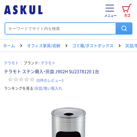
カゴ
メニュー
ホーム
オフィス家具/収納
ゴミ箱/ダストボックス
灰皿/
テラモト
ブランド：
テラモト
テラモト ステン屑入・灰皿 J902H SU2378120 1台
（
0
件のレビュー
）
ランキングを見る：
灰皿/吸い殻入れ