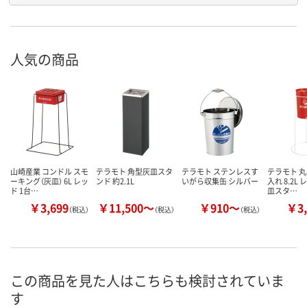
人気の商品
山崎産業 コンドル スモ
テラモト 角型灰皿スタ
テラモト ステンレスす
テラモト 
ーキング（灰皿） 6L レッ
ンド 約2.1L
いがら収集缶 シルバー
入れ 8.2L 
ド 1台…
皿スタ…
￥3,699
￥11,500～
￥910～
￥3,
（税込）
（税込）
（税込）
この商品を見た人はこちらも検討されていま
す