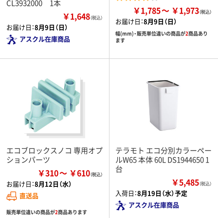
CL3932000 1本
￥1,785
￥1,973
￥1,648
（税込）
お届け日：
8月9日（日）
お届け日：
8月9日（日）
幅(mm)・販売単位違いの商品が
2
商品あり
アスクル在庫商品
ます
エコブロックスノコ 専用オプ
テラモト エコ分別カラーペー
ションパーツ
ルW65 本体 60L DS1944650 1
台
￥310
￥610
￥5,485
お届け日：
8月12日（水）
（税込）
入荷日：
8月19日（水）予定
直送品
アスクル在庫商品
販売単位違いの商品が
2
商品あります