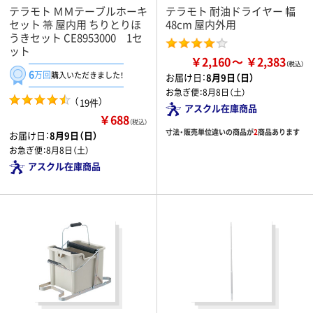
テラモト ＭＭテーブルホーキ
テラモト 耐油ドライヤー 幅
セット 箒 屋内用 ちりとりほ
48cm 屋内外用
うきセット CE8953000 1セ
ット
￥2,160
￥2,383
6
万回
購入いただきました！
お届け日：
8月9日（日）
お急ぎ便：
8月8日（土）
（
）
19件
アスクル在庫商品
￥688
（税込）
寸法・販売単位違いの商品が
2
商品あります
お届け日：
8月9日（日）
お急ぎ便：
8月8日（土）
アスクル在庫商品