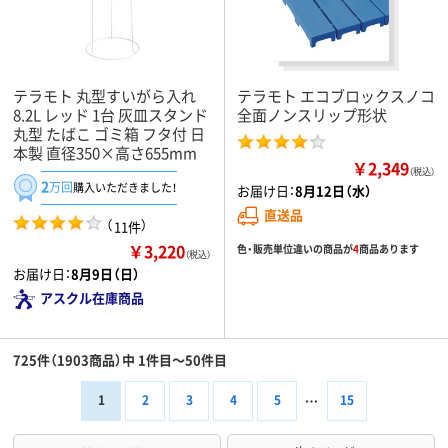
テラモト 丸型すいがら入れ
テラモト エコブロックスノコ
8.2L レッド 1台 灰皿スタンド
全面ノンスリップ形状
丸型 たばこ ゴミ箱 フタ付 日
本製 直径350×高さ655mm
￥2,349
（税込）
2
万回
購入いただきました！
お届け日：
8月12日（水）
直送品
（
）
11件
￥3,220
色・販売単位違いの商品が
4
商品あります
（税込）
お届け日：
8月9日（日）
アスクル在庫商品
725件（1903商品）中 1件目～50件目
1
2
3
4
5
15