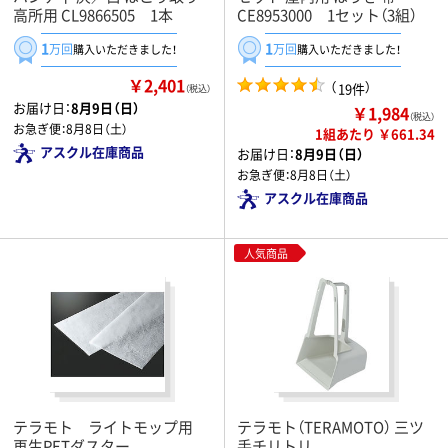
高所用 CL9866505 1本
CE8953000 1セット（3組）
1
1
万回
万回
購入いただきました！
購入いただきました！
￥2,401
（
）
19件
（税込）
お届け日：
8月9日（日）
￥1,984
（税込）
お急ぎ便：
8月8日（土）
1組あたり ￥661.34
アスクル在庫商品
お届け日：
8月9日（日）
お急ぎ便：
8月8日（土）
アスクル在庫商品
人気商品
テラモト ライトモップ用
テラモト（TERAMOTO） 三ツ
再生PETダスター
手チリトリ