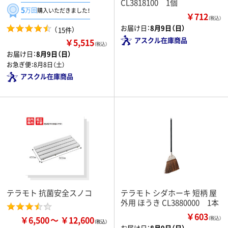
CL3818100 1個
5
万回
購入いただきました！
￥712
（税込）
お届け日：
8月9日（日）
（
）
15件
アスクル在庫商品
￥5,515
（税込）
お届け日：
8月9日（日）
お急ぎ便：
8月8日（土）
アスクル在庫商品
テラモト 抗菌安全スノコ
テラモト シダホーキ 短柄 屋
外用 ほうき CL3880000 1本
￥603
￥6,500
￥12,600
（税込）
お届け日：
8月9日（日）