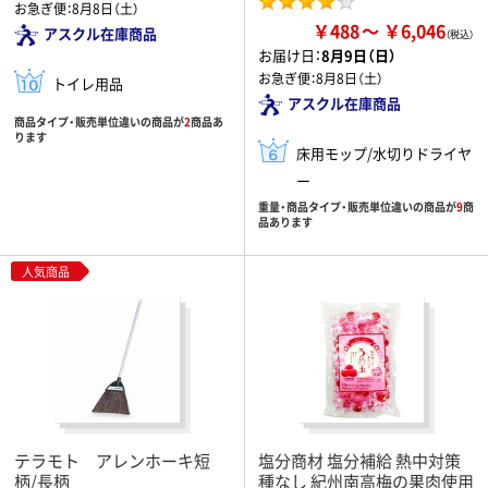
お急ぎ便：
8月8日（土）
￥488
￥6,046
アスクル在庫商品
お届け日：
8月9日（日）
お急ぎ便：
8月8日（土）
トイレ用品
アスクル在庫商品
商品タイプ・販売単位違いの商品が
2
商品あ
ります
床用モップ/水切りドライヤ
ー
重量・商品タイプ・販売単位違いの商品が
9
商
品あります
人気商品
テラモト アレンホーキ短
塩分商材 塩分補給 熱中対策
柄/長柄
種なし 紀州南高梅の果肉使用