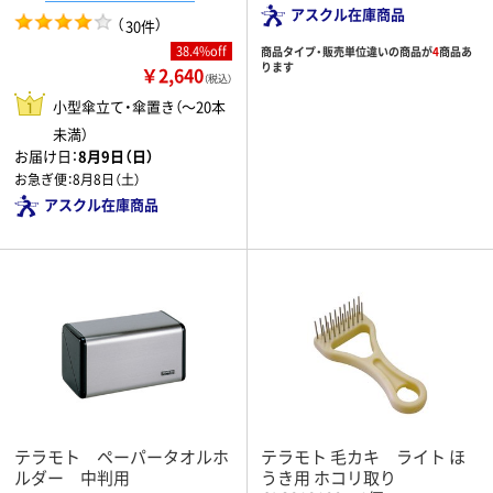
アスクル在庫商品
（
）
30件
38.4%off
商品タイプ・販売単位違いの商品が
4
商品あ
ります
￥2,640
（税込）
小型傘立て・傘置き（～20本
未満）
お届け日：
8月9日（日）
お急ぎ便：
8月8日（土）
アスクル在庫商品
テラモト ペーパータオルホ
テラモト 毛カキ ライト ほ
ルダー 中判用
うき用 ホコリ取り