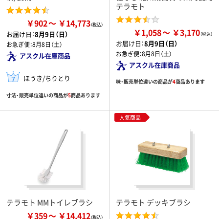
テラモト
￥902
￥14,773
￥1,058
￥3,170
お届け日：
8月9日（日）
お届け日：
8月9日（日）
お急ぎ便：
8月8日（土）
お急ぎ便：
8月8日（土）
アスクル在庫商品
アスクル在庫商品
ほうき/ちりとり
味・販売単位違いの商品が
4
商品あります
寸法・販売単位違いの商品が
5
商品あります
人気商品
テラモト MMトイレブラシ
テラモト デッキブラシ
￥359
￥14,412