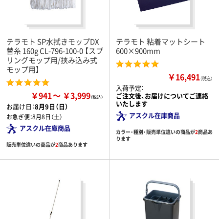
テラモト SP水拭きモップDX
テラモト 粘着マットシート
替糸 160g CL-796-100-0 【スプ
600×900mm
リングモップ用/挟み込み式
モップ用】
￥16,491
（税込）
入荷予定：
￥941
￥3,999
ご注文後、お届けについてご連絡
いたします
お届け日：
8月9日（日）
アスクル在庫商品
お急ぎ便：
8月8日（土）
アスクル在庫商品
カラー・種別・販売単位違いの商品が
2
商品あ
ります
販売単位違いの商品が
2
商品あります