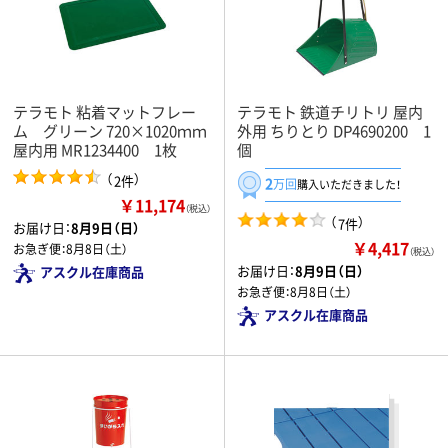
テラモト 粘着マットフレー
テラモト 鉄道チリトリ 屋内
ム グリーン 720×1020ｍｍ
外用 ちりとり DP4690200 1
屋内用 MR1234400 1枚
個
（
）
2件
2
万回
購入いただきました！
￥11,174
（税込）
（
）
7件
お届け日：
8月9日（日）
￥4,417
お急ぎ便：
8月8日（土）
（税込）
お届け日：
8月9日（日）
アスクル在庫商品
お急ぎ便：
8月8日（土）
アスクル在庫商品