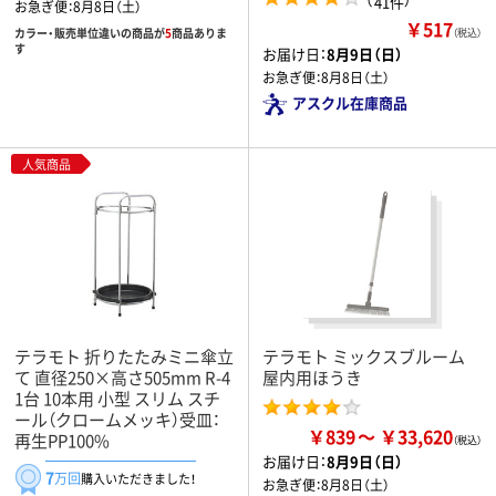
41件
お急ぎ便：
8月8日（土）
￥517
カラー・販売単位違いの商品が
5
商品ありま
（税込）
す
お届け日：
8月9日（日）
お急ぎ便：
8月8日（土）
アスクル在庫商品
人気商品
テラモト 折りたたみミニ傘立
テラモト ミックスブルーム
て 直径250×高さ505mm R-4
屋内用ほうき
1台 10本用 小型 スリム スチ
ール（クロームメッキ）受皿：
￥839
￥33,620
再生PP100%
お届け日：
8月9日（日）
7
万回
購入いただきました！
お急ぎ便：
8月8日（土）