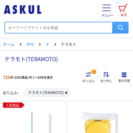
カゴ
メニュー
ホーム
タ行
テ
テラモト
テラモト(TERAMOTO)
1
725
件（1903商品）中 1～50件を表示
表示切替
絞り込み
並び替え
テラモト(TERAMOTO)
絞り込み
人気商品