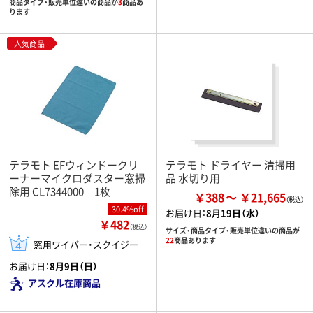
商品タイプ・販売単位違いの商品が
3
商品あ
ります
人気商品
テラモト EFウィンドークリ
テラモト ドライヤー 清掃用
ーナーマイクロダスター窓掃
品 水切り用
除用 CL7344000 1枚
￥388
￥21,665
30.4%off
お届け日：
8月19日（水）
￥482
（税込）
サイズ・商品タイプ・販売単位違いの商品が
22
商品あります
窓用ワイパー・スクイジー
お届け日：
8月9日（日）
アスクル在庫商品