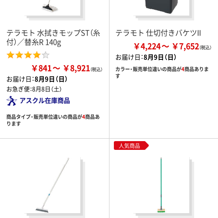
テラモト 水拭きモップST（糸
テラモト 仕切付きバケツII
付）／替糸R 140g
￥4,224
￥7,652
お届け日：
8月9日（日）
￥841
￥8,921
カラー・販売単位違いの商品が
4
商品ありま
す
お届け日：
8月9日（日）
お急ぎ便：
8月8日（土）
アスクル在庫商品
商品タイプ・販売単位違いの商品が
4
商品あ
ります
人気商品