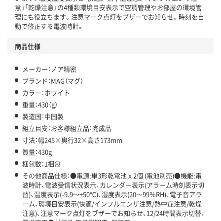
意」「乾燥注意」の4種類環境目安表示で空調管理やお部屋の環境管
理にも役立ちます。注意マーク点灯をブザーでお知らせ。時刻を自
動で修正する電波時計。
商品仕様
メーカー：ノア精密
ブランド：MAG（マグ）
カラー：ホワイト
重量：430（g）
製造国：中国製
組立目安：お客様組立品：完成品
寸法：幅245×奥行32×高さ173mm
質量：430g
梱包数：1梱包
その他商品仕様：●電源:単3形乾電池ｘ2個 (電池別売)●機能:電
波時計、電波受信状況表示、カレンダー表示(アラーム時刻表示切
替)、温度表示(-9.9～+50℃)、湿度表示(20～99％RH)、電子音アラ
ーム、環境目安表示(快適/インフルエンザ注意/熱中症注意/乾燥
注意)、注意マーク点灯をブザーでお知らせ、12/24時間表示切替、