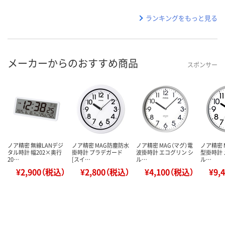
ランキングをもっと見る
メーカーからのおすすめ商品
スポンサー
ノア精密 無線LANデジ
ノア精密 MAG防塵防水
ノア精密 MAG（マグ）電
ノア精密 
タル時計 幅202×奥行
掛時計 プラデガード
波掛時計 エコグリン シ
型掛時計 
20…
[スイ…
ル…
ル…
¥2,900（税込）
¥2,800（税込）
¥4,100（税込）
¥9,