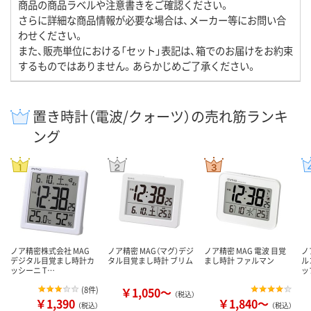
商品の商品ラベルや注意書きをご確認ください。
さらに詳細な商品情報が必要な場合は、メーカー等にお問い合
わせください。
また、販売単位における「セット」表記は、箱でのお届けをお約束
するものではありません。あらかじめご了承ください。
置き時計（電波/クォーツ）の売れ筋ランキ
ング
ノア精密株式会社 MAG
ノア精密 MAG（マグ）デジ
ノア精密 MAG 電波 目覚
ノ
デジタル目覚まし時計カ
タル目覚まし時計 ブリム
まし時計 ファルマン
ル
ッシーニ T…
ッ
(
8件
)
￥1,050～
（税込）
￥1,390
￥1,840～
（税込）
（税込）