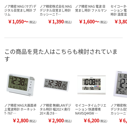
ノア精密 MAG（マグ）デ
ノア精密株式会社 MAG
ノア精密 MAG 電波 目
セイコータ
ジタル目覚まし時計 ブ
デジタル目覚まし時計
覚まし時計 ファルマン
ーション 
リム
カッシーニ T…
時計 温度
￥1,050～
￥1,390
￥1,600～
￥3,8
（税込）
（税込）
（税込）
この商品を見た人はこちらも検討されていま
す
ノア精密 MAG大画面卓
ノア精密 無線LANデジ
セイコータイムクリエ
ノア精密株式
上電波時計 ホーネット
タル時計 幅202×奥行
ーション 快適環境
デジタル目
T-767 …
20×高さ8…
NAVISQ445W …
カッシーニ 
￥2,800
￥2,900
￥6,200
￥6,
（税込）
（税込）
（税込）