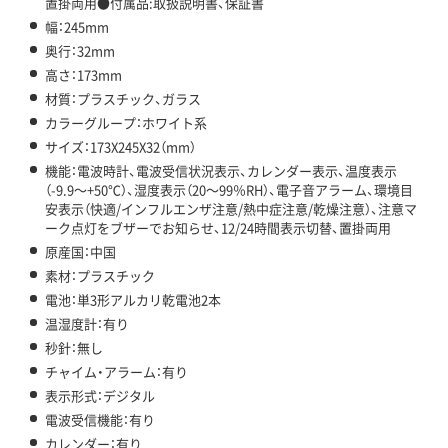
置掛両用●付属品:取扱説明書、保証書
幅：245mm
奥行：32mm
高さ：173mm
材質：プラスチック、ガラス
カラーグループ：ホワイト系
サイズ：173X245X32（mm）
機能：電波時計、電波受信状況表示、カレンダー表示、温度表示
（-9.9～+50℃）、湿度表示（20～99％RH）、電子音アラーム、環境目
安表示（快適/インフルエンザ注意/熱中症注意/乾燥注意）、注意マ
ーク点灯をブザーでお知らせ、12/24時間表示切替、置掛両用
原産国：中国
素材：プラスチック
電池：単3形アルカリ乾電池2本
温湿度計：有り
秒針：無し
チャイム・アラーム：有り
表示形式：デジタル
電波受信機能：有り
カレンダー：有り