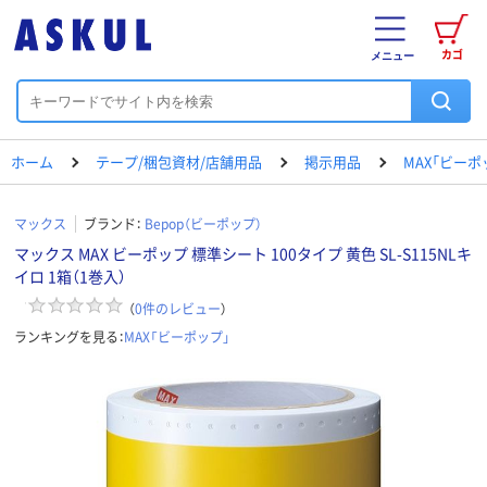
カゴ
メニュー
ホーム
テープ/梱包資材/店舗用品
掲示用品
MAX「ビーポ
マックス
ブランド：
Bepop（ビーポップ）
マックス MAX ビーポップ 標準シート 100タイプ 黄色 SL-S115NLキ
イロ 1箱（1巻入）
（
0
件のレビュー
）
ランキングを見る：
MAX「ビーポップ」