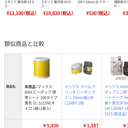
スタンド 案内板 A3ヨ
スタンド 案内板 A4ヨ
200×18mm 白 マク-…
補助板付き
コ …
コ …
H…
¥13,100（税込）
¥10,820（税込）
¥530（税込）
¥
類似商品と比較
本商品：
マックス
マックス ラベルプ
マックス MAX
商品名
MAX ビーポップ 標
リンタ ビーポップ
ポップミニ用
準シート 100タイプ
ミニ 24mm幅 LM-
ートテープ 9
黄色 SL-S115NLキ
L524BY 1個
黄×黒文字 8
イロ 1箱（1巻入）
LM-L509BY 1
5315（直送品）
￥5,930
￥1,587
￥1