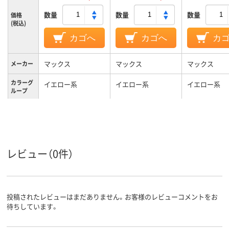
数量
数量
数量
価格
(税込)
カゴへ
カゴへ
カ
マックス
マックス
マックス
メーカー
カラーグ
イエロー系
イエロー系
イエロー系
ループ
100タイプ
タイプ
レビュー（0件）
投稿されたレビューはまだありません。お客様のレビューコメントをお
待ちしています。