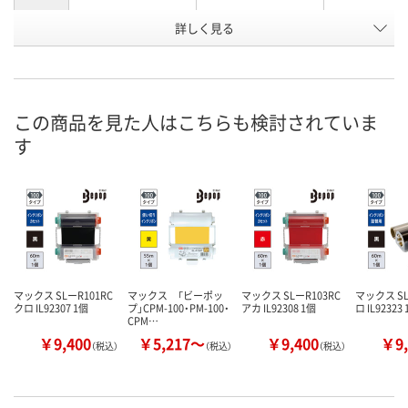
詳しく見る
緑
赤
透明
カラー
お申込番
HK77137
HK77142
HK77149
号
8点
6点
あり
在庫
この商品を見た人はこちらも検討されていま
す
8月11日（火）
8月11日（火）
8月11日（火）
お届け日
数量
数量
数量
カゴへ
カゴへ
カ
マックス SLーR101RC
マックス 「ビーポッ
マックス SLーR103RC
マックス SL
クロ IL92307 1個
プ」CPM-100・PM-100・
アカ IL92308 1個
ロ IL92323
CPM…
￥9,400
￥5,217～
￥9,400
￥9,
（税込）
（税込）
（税込）