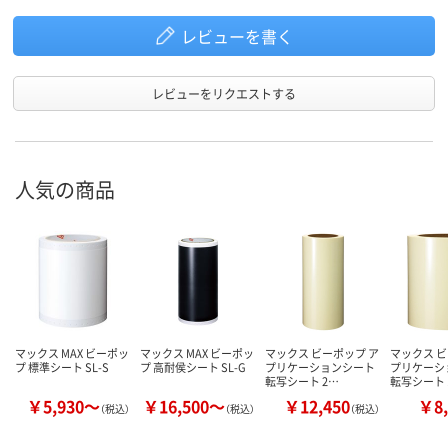
レビューを書く
レビューをリクエストする
人気の商品
マックス MAX ビーポッ
マックス MAX ビーポッ
マックス ビーポップ ア
マックス ビ
プ 標準シート SL-S
プ 高耐侯シート SL-G
プリケーションシート
プリケーシ
転写シート 2…
転写シート 
￥5,930～
￥16,500～
￥12,450
￥8,
（税込）
（税込）
（税込）