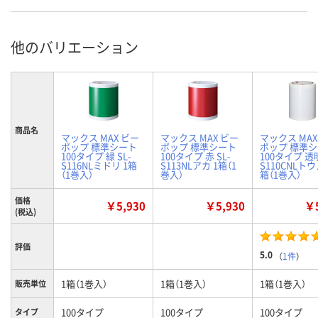
他のバリエーション
商品名
マックス MAX ビー
マックス MAX ビー
マックス MAX
ポップ 標準シート
ポップ 標準シート
ポップ 標準
100タイプ 緑 SL-
100タイプ 赤 SL-
100タイプ 透明
S116NLミドリ 1箱
S113NLアカ 1箱（1
S110CNLトウ
（1巻入）
巻入）
箱（1巻入）
価格
￥5,930
￥5,930
￥5
(税込)
評価
5.0
（
1件
）
1箱（1巻入）
1箱（1巻入）
1箱（1巻入）
販売単位
100タイプ
100タイプ
100タイプ
タイプ