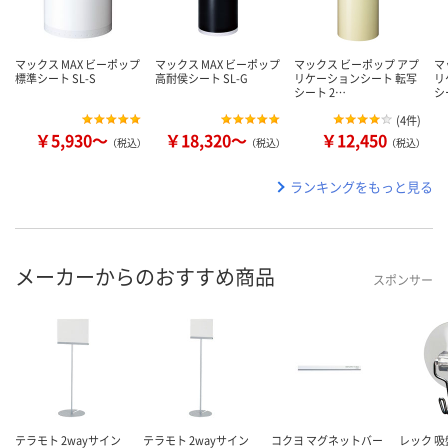
マックス MAX ビーポップ
マックス MAX ビーポップ
マックス ビーポップ アプ
マ
標準シート SL-S
高耐侯シート SL-G
リケーションシート 転写
リ
シート 2…
シ
(
4件
)
￥5,930～
￥18,320～
￥12,450
（税込）
（税込）
（税込）
ランキングをもっと見る
メーカーからのおすすめ商品
スポンサー
テラモト 2wayサイン
テラモト 2wayサイン
コクヨ マグネットバー
レック 吸