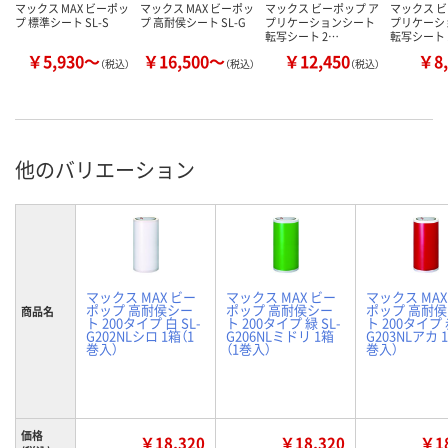
マックス MAX ビーポッ
マックス MAX ビーポッ
マックス ビーポップ ア
マックス ビ
プ 標準シート SL-S
プ 高耐侯シート SL-G
プリケーションシート
プリケーシ
転写シート 2…
転写シート 
￥5,930～
￥16,500～
￥12,450
￥8,
（税込）
（税込）
（税込）
他のバリエーション
マックス MAX ビー
マックス MAX ビー
マックス MAX
ポップ 高耐侯シー
ポップ 高耐侯シー
ポップ 高耐
商品名
ト 200タイプ 白 SL-
ト 200タイプ 緑 SL-
ト 200タイプ 
G202NLシロ 1箱（1
G206NLミドリ 1箱
G203NLアカ 
巻入）
（1巻入）
巻入）
価格
￥18,320
￥18,320
￥18