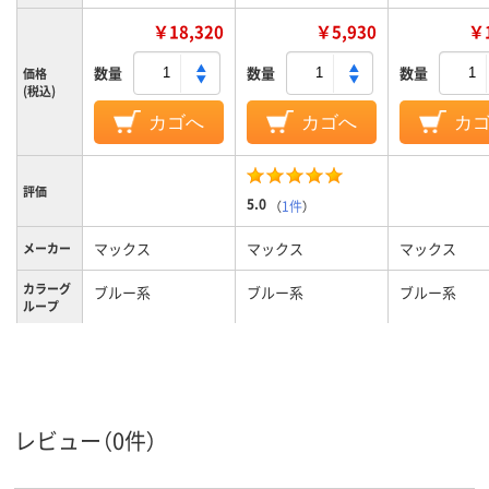
￥18,320
￥5,930
￥1
数量
数量
数量
価格
(税込)
カゴへ
カゴへ
カ
評価
5.0
（
1件
）
マックス
マックス
マックス
メーカー
カラーグ
ブルー系
ブルー系
ブルー系
ループ
200タイプ
100タイプ
タイプ
レビュー（0件）