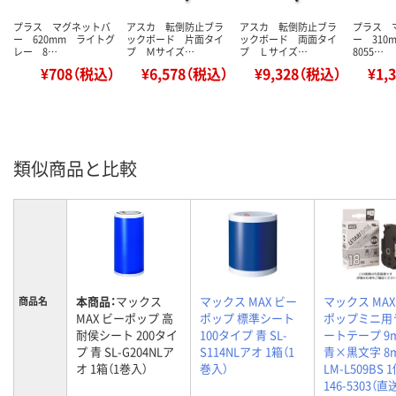
プラス マグネットバ
アスカ 転倒防止ブラ
アスカ 転倒防止ブラ
プラス 
ー 620mm ライトグ
ックボード 片面タイ
ックボード 両面タイ
ー 31
レー 8…
プ Ｍサイズ…
プ Ｌサイズ…
8055…
¥708（税込）
¥6,578（税込）
¥9,328（税込）
¥1,
類似商品と比較
本商品：
マックス
マックス MAX ビー
マックス MAX
商品名
MAX ビーポップ 高
ポップ 標準シート
ポップミニ用
耐侯シート 200タイ
100タイプ 青 SL-
ートテープ 9
プ 青 SL-G204NLア
S114NLアオ 1箱（1
青×黒文字 8
オ 1箱（1巻入）
巻入）
LM-L509BS 
146-5303（直