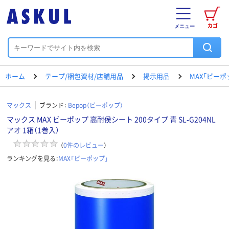
カゴ
メニュー
ホーム
テープ/梱包資材/店舗用品
掲示用品
MAX「ビーポ
マックス
ブランド：
Bepop（ビーポップ）
マックス MAX ビーポップ 高耐侯シート 200タイプ 青 SL-G204NL
アオ 1箱（1巻入）
（
0
件のレビュー
）
ランキングを見る：
MAX「ビーポップ」