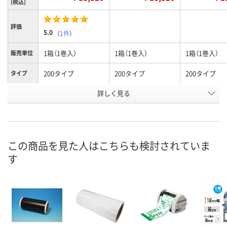
(税込)
評価
5.0
（
1件
）
1箱（1巻入）
1箱（1巻入）
1箱（1巻入）
販売単位
200タイプ
200タイプ
200タイプ
タイプ
詳しく見る
白
緑
赤
カラー
お申込番
HK77144
HK77161
HK77139
号
2点
2点
3点
在庫
この商品を見た人はこちらも検討されていま
す
8月7日（金）
8月7日（金）
8月7日（金）
お届け日
数量
数量
数量
カゴへ
カゴへ
カ