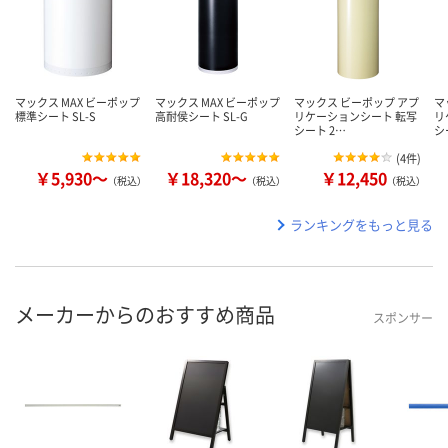
マックス MAX ビーポップ
マックス MAX ビーポップ
マックス ビーポップ アプ
マ
標準シート SL-S
高耐侯シート SL-G
リケーションシート 転写
リ
シート 2…
シ
(
4件
)
￥5,930～
￥18,320～
￥12,450
（税込）
（税込）
（税込）
ランキングをもっと見る
メーカーからのおすすめ商品
スポンサー