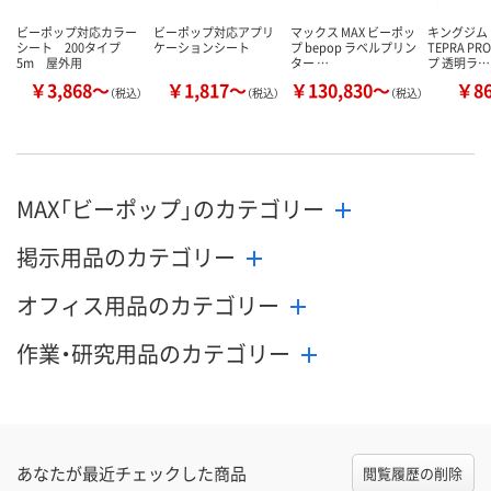
ビーポップ対応カラー
ビーポップ対応アプリ
マックス MAX ビーポッ
キングジム
シート 200タイプ
ケーションシート
プ bepop ラベルプリン
TEPRA P
5m 屋外用
ター …
プ 透明ラ…
￥3,868～
￥1,817～
￥130,830～
￥8
（税込）
（税込）
（税込）
MAX「ビーポップ」のカテゴリー
掲示用品のカテゴリー
オフィス用品のカテゴリー
作業・研究用品のカテゴリー
あなたが最近チェックした商品
閲覧履歴の削除