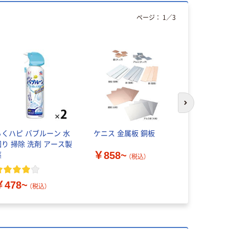
ページ：
1
／
3
次のスライド
らくハピ バブルーン 水
ケニス 金属板 銅板
ホウネンミ
回り 掃除 洗剤 アース製
ミヤワキH-
￥858~
薬
ヘラ型万能
（税込）
1本（直送品
￥1,941
￥478~
（税込）