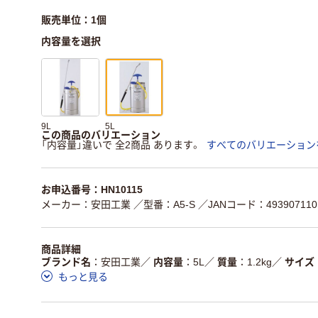
販売単位：1個
内容量を選択
9L
5L
この商品のバリエーション
「内容量」違いで 全2商品 あります。
すべてのバリエーション
お申込番号：HN10115
メーカー：安田工業
／型番：A5-S
／JANコード：493907110
商品詳細
ブランド名
安田工業
／
内容量
5L
／
質量
1.2kg
／
サイズ
もっと見る