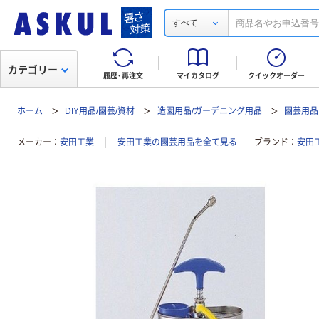
すべて
カテゴリー
履歴・再注文
マイカタログ
クイックオーダー
ホーム
DIY用品/園芸/資材
造園用品/ガーデニング用品
園芸用品
メーカー
安田工業
安田工業の園芸用品を全て見る
ブランド
安田