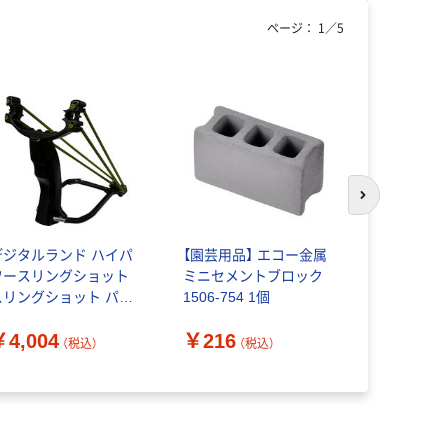
ページ：
1
／
5
次のスライド
デジタルランド ハイパ
【園芸用品】 エコー金属
【園芸用品
ワースリングショット
ミニセメントブロック
（ペットボ
スリングショット パチ
1506-754 1個
器）
ンコ ハイパワー 害鳥獣
￥4,004
￥216
￥799~
策 DL-80221 1個（直
（税込）
（税込）
送品）