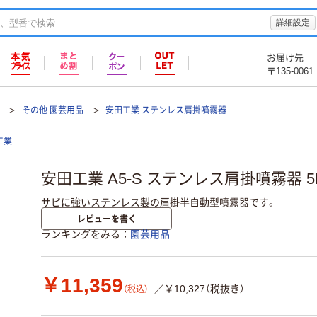
詳細設定
お届け先
〒135-0061
その他 園芸用品
安田工業 ステンレス肩掛噴霧器
工業
安田工業 A5-S ステンレス肩掛噴霧器 5
サビに強いステンレス製の肩掛半自動型噴霧器です。
レビューを書く
ランキングをみる
園芸用品
￥11,359
／￥10,327（税抜き）
（税込）