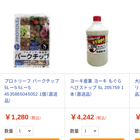
プロトリーフ バークチップ
ヨーキ産業 ヨーキ もぐら
大
5LーS 5LーS
へびストップ 5L 205759 1
リ
4535885045052 1個（直送
本（直送品）
品
品）
￥1,280
￥4,242
￥
（税込）
（税込）
数量
数量
数