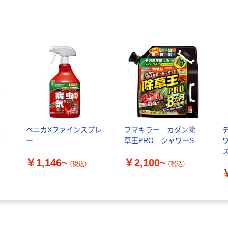
ル
ベニカXファインスプレ
フマキラー カダン除
-
ー
草王PRO シャワーS
￥1,146~
￥2,100~
（税込）
（税込）
対