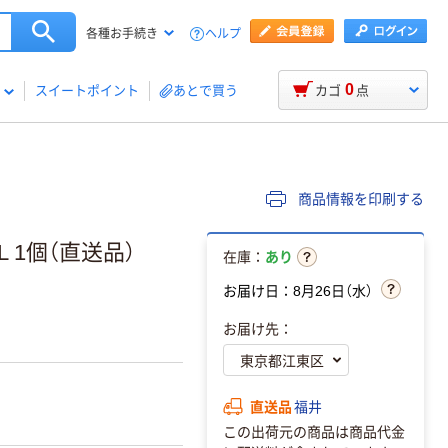
ヘルプ
各種お手続き
0
スイートポイント
あとで買う
カゴ
点
商品情報を印刷する
L 1個（直送品）
在庫：
あり
お届け日：8月26日（水）
お届け先：
直送品
福井
この出荷元の商品は商品代金