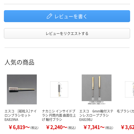
レビューを書く
レビューをリクエストする
人気の商品
エスコ [砥粒入］ナイ
ナカニシ インサイドブ
エスコ 6mm軸付ステ
毛ブラシ（
ロンブラシセット
ラシ 円筒内面 曲面仕上
ンレスロープブラシ
EA819NA
げ 軸付ブラシ
EA819BJ
￥6,819～
￥2,240～
￥7,341～
￥3,6
（税込）
（税込）
（税込）