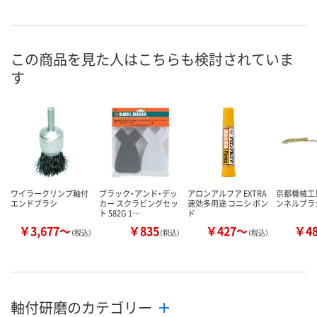
2点
わずか
わずか
在庫
8月9日（日）
8月31日（月）まで
8月31日（月）
お届け日
この商品を見た人はこちらも検討されていま
す
数量
数量
数量
カゴへ
カゴへ
カ
ワイラークリンプ軸付
ブラック・アンド・デッ
アロンアルフア EXTRA
京都機械工具
エンドブラシ
カー スクラビングセッ
速効多用途 コニシ ボン
ンネルブラシ
ト 582G 1…
ド
￥3,677～
￥835
￥427～
￥4
（税込）
（税込）
（税込）
軸付研磨のカテゴリー