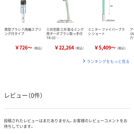
筒型ブラシ 六角軸スプリ
三共空調 三共 取るミング
ミニター ファイバーブラ
ア
ング付タイプ
用ターボブラシ取っ手付
シ ショート
（A
TR-03…
六
￥726～
￥22,264
￥5,409～
（税込）
（税込）
（税込）
ランキングをもっと見る
レビュー（0件）
投稿されたレビューはまだありません。お客様のレビューコメントをお
待ちしています。