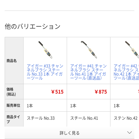
他のバリエーション
商品名
アイガー #33 チャン
アイガー #41 チャン
アイガー #42
ネルブラシ スチー
ネルブラシ スチー
ネルブラシ 
ル No.33 1本 アイガ
ル No.41 1本 アイガ
No.42 1本 
ーツール
ーツール（直送品）
ツール（直送品
価格
￥515
￥875
(税込)
1本
1本
1本
販売単位
商品タイ
スチール No.33
スチール No.41
ステン No.42
プ
お申込番
詳しく見る
HN16933
HN18422
HN18565
号