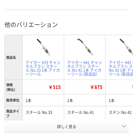
他のバリエーション
商品名
アイガー #33 チャン
アイガー #41 チャン
アイガー #42
ネルブラシ スチー
ネルブラシ スチー
ネルブラシ 
ル No.33 1本 アイガ
ル No.41 1本 アイガ
No.42 1本 
ーツール
ーツール（直送品）
ツール（直送品
価格
￥515
￥875
(税込)
1本
1本
1本
販売単位
商品タイ
スチール No.33
スチール No.41
ステン No.42
プ
お申込番
詳しく見る
HN16933
HN18422
HN18565
号