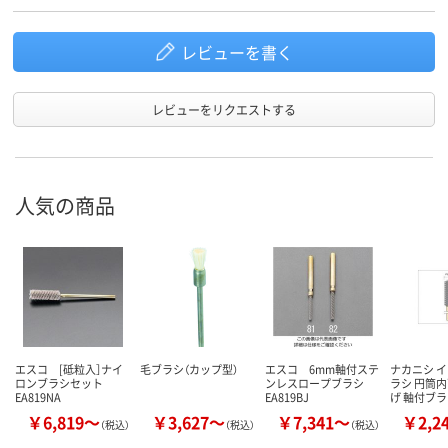
レビューを書く
レビューをリクエストする
人気の商品
エスコ [砥粒入］ナイ
毛ブラシ（カップ型）
エスコ 6mm軸付ステ
ナカニシ 
ロンブラシセット
ンレスロープブラシ
ラシ 円筒内
EA819NA
EA819BJ
げ 軸付ブ
￥6,819～
￥3,627～
￥7,341～
￥2,2
（税込）
（税込）
（税込）