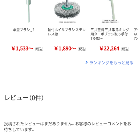
傘型ブラシ _2
軸付ホイルブラシ ステン
三共空調 三共 取るミング
ア
レス線
用ターボブラシ取っ手付
（A
TR-03…
六
￥1,533～
￥1,890～
￥22,264
（税込）
（税込）
（税込）
ランキングをもっと見る
レビュー（0件）
投稿されたレビューはまだありません。お客様のレビューコメントをお
待ちしています。