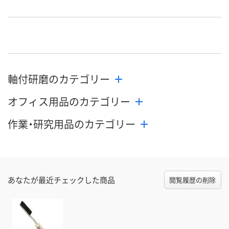
2点
わずか
わずか
在庫
8月8日（土）
8月28日（金）まで
8月28日（金）
お届け日
数量
数量
数量
軸付研磨のカテゴリー
カゴへ
カゴへ
カ
オフィス用品のカテゴリー
作業・研究用品のカテゴリー
あなたが最近チェックした商品
閲覧履歴の削除