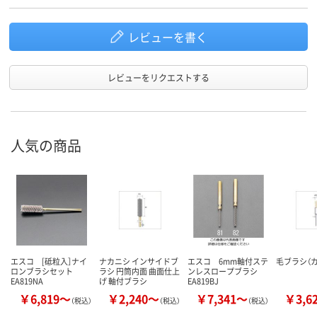
レビューを書く
レビューをリクエストする
人気の商品
エスコ [砥粒入］ナイ
ナカニシ インサイドブ
エスコ 6mm軸付ステ
毛ブラシ（
ロンブラシセット
ラシ 円筒内面 曲面仕上
ンレスロープブラシ
EA819NA
げ 軸付ブラシ
EA819BJ
￥6,819～
￥2,240～
￥7,341～
￥3,6
（税込）
（税込）
（税込）