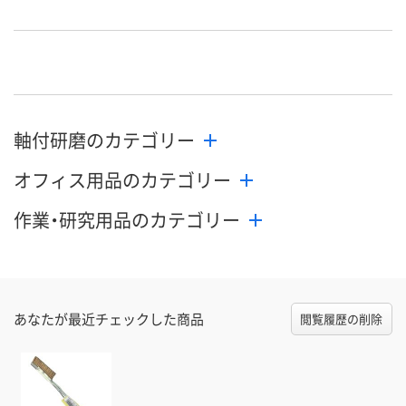
2点
わずか
わずか
在庫
8月9日（日）
8月31日（月）まで
8月31日（月）
お届け日
数量
数量
数量
軸付研磨のカテゴリー
カゴへ
カゴへ
カ
オフィス用品のカテゴリー
作業・研究用品のカテゴリー
あなたが最近チェックした商品
閲覧履歴の削除