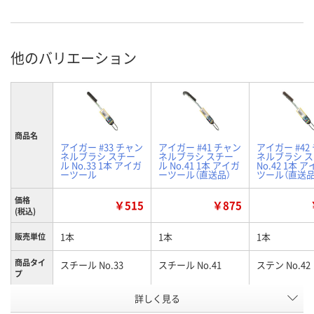
他のバリエーション
商品名
アイガー #33 チャン
アイガー #41 チャン
アイガー #42
ネルブラシ スチー
ネルブラシ スチー
ネルブラシ 
ル No.33 1本 アイガ
ル No.41 1本 アイガ
No.42 1本 
ーツール
ーツール（直送品）
ツール（直送品
価格
￥515
￥875
(税込)
1本
1本
1本
販売単位
商品タイ
スチール No.33
スチール No.41
ステン No.42
プ
お申込番
詳しく見る
HN16933
HN18422
HN18565
号