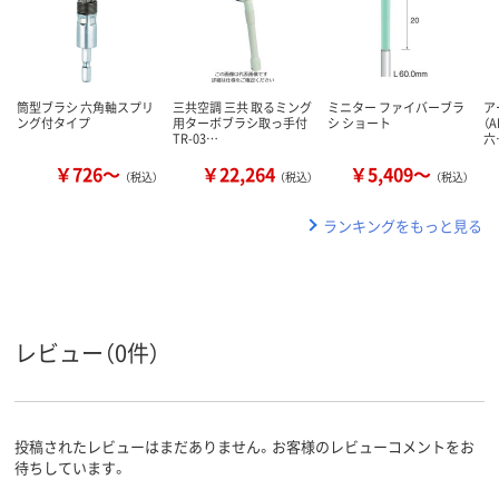
筒型ブラシ 六角軸スプリ
三共空調 三共 取るミング
ミニター ファイバーブラ
ア
ング付タイプ
用ターボブラシ取っ手付
シ ショート
（A
TR-03…
六
￥726～
￥22,264
￥5,409～
（税込）
（税込）
（税込）
ランキングをもっと見る
レビュー（0件）
投稿されたレビューはまだありません。お客様のレビューコメントをお
待ちしています。