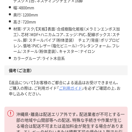
デスク×1台、ネスティングチェア×16脚
幅：4800mm
奥行：1200mm
高さ：720mm
材質：デスク/【天板】表面：合成樹脂化粧板（メラミンエンボス加
工）、芯材：MDF+ハニカムコア、エッジ：PVC、配線ボックス：スチ
ール、脚：スチールパイプ（粉体塗装） チェア/背座：ポリプロピ
レン、張地：PVCレザー（塩化ビニール）・ウレタンフォーム、フレ
ーム：スチール（粉体塗装）、キャスター：ナイロン
カラーグループ：ライト木目系
備考（ご注意）
【返品について】お客様のご都合による返品はお受けできません。
ご購入の際は、ご利用ガイド「
ご利用ガイド
」を必ずご確認の上、お
申し込みください。
沖縄県・離島は配送エリア外です。配送業者が不可とする一
部の地域や山間部等への配送、特殊な手続きや作業が生じ
る場合は配送不可または追加料金が発生する場合がありま
す。エレベータがないまたは積載不可の場合は１階でお引