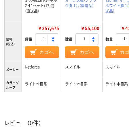
GN 1セット(17点)
ク脚 1台（直送品）
ホワイト脚 1
（直送品）
送品）
￥257,675
￥55,100
￥41
数量
数量
数量
価格
(税込)
カゴへ
カゴへ
カ
Netforce
スマイル
スマイル
メーカー
カラーグ
ライト木目系
ライト木目系
ライト木目系
ループ
レビュー（0件）