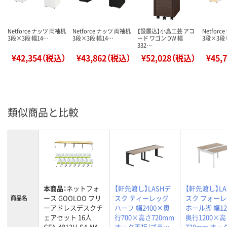
Netforce ナッツ 両袖机
Netforce ナッツ 両袖机
【設置込】小島工芸 アコ
Netfor
3段×3段 幅14…
3段×3段 幅14…
ード ワゴン DW 幅
3段×3段 
332…
¥42,354（税込）
¥43,862（税込）
¥52,028（税込）
¥45,
類似商品と比較
本商品：
ネットフォ
【軒先渡し】LASHデ
【軒先渡し】LA
ース GOOLOO フリ
スク ティーレッグ
スク フォー
商品名
ーアドレスデスクチ
ハーフ 幅2400×奥
ホール脚 幅12
ェアセット 16人
行700×高さ720mm
奥行1200×
GFA-4812H-S4-NA-
オーク天板/ブラッ
720mm オー