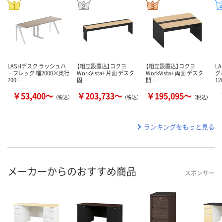
LASHデスク ラッシュハ
【組立設置込】コクヨ
【組立設置込】コクヨ
L
ーフレッグ 幅2000×奥行
WorkVista+ 片面 デスク
WorkVista+ 両面 デスク
グ
700…
固…
開…
1
￥53,400～
￥203,733～
￥195,095～
（税込）
（税込）
（税込）
ランキングをもっと見る
メーカーからのおすすめ商品
スポンサー