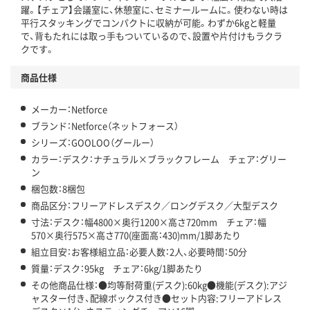
躍。【チェア】会議室に、休憩室に、セミナールームに。使わない時は
平行スタッキングでコンパクトに収納が可能。わずか6kgと軽量
で、背もたれには取っ手もついているので、設置や片付けもラクラ
クです。
商品仕様
メーカー：Netforce
ブランド：Netforce（ネットフォース）
シリーズ：GOOLOO（グールー）
カラー：デスク：ナチュラル×ブラックフレーム チェア：グリー
ン
梱包数：8梱包
商品区分：フリーアドレスデスク／ロングデスク／大型デスク
寸法：デスク：幅4800×奥行1200×高さ720mm チェア：幅
570×奥行575×高さ770(座面高：430)mm/1脚あたり
組立目安：お客様組立品：必要人数：2人、必要時間：50分
質量：デスク：95kg チェア：6kg/1脚あたり
その他商品仕様：●均等耐荷重(デスク):60kg●機能(デスク):アジ
ャスター付き、配線ボックス付き●セット内容:フリーアドレス