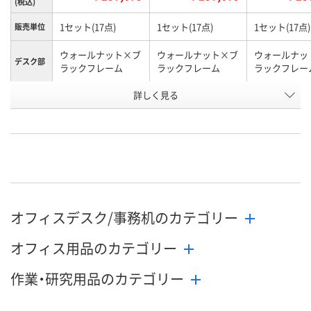
(税込)
1セット(17点)
1セット(17点)
1セット(17点)
販売単位
ウォールナット×ブ
ウォールナット×ブ
ウォールナッ
デスク部
ラックフレーム
ラックフレーム
ラックフレー
チェアカ
詳しく見る
グリーン
ネイビー
ブラック
ラー
お申込番
HN23453
HN23210
HN23269
号
直送品
直送品
直送品
在庫
8月24日（月）まで
8月24日（月）まで
お届け日
オフィスデスク/事務机のカテゴリー
数量
数量
メーカー都合
オフィス用品のカテゴリー
販売停止中で
カゴへ
カゴへ
作業・研究用品のカテゴリー