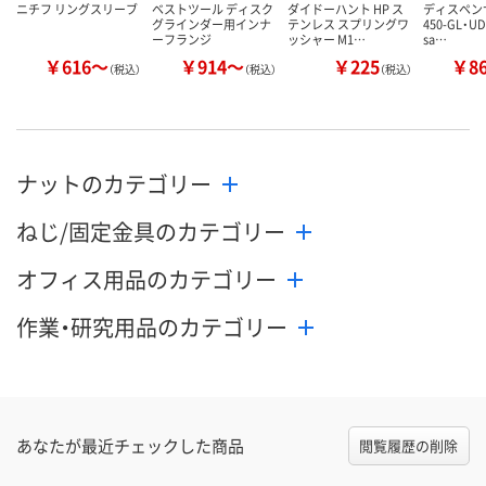
ニチフ リングスリーブ
ベストツール ディスク
ダイドーハント HP ス
ディスペンサ
グラインダー用インナ
テンレス スプリングワ
450-GL・UD
ーフランジ
ッシャー M1…
sa…
￥616～
￥914～
￥225
￥8
（税込）
（税込）
（税込）
ナットのカテゴリー
ねじ/固定金具のカテゴリー
オフィス用品のカテゴリー
作業・研究用品のカテゴリー
あなたが最近チェックした商品
閲覧履歴の削除