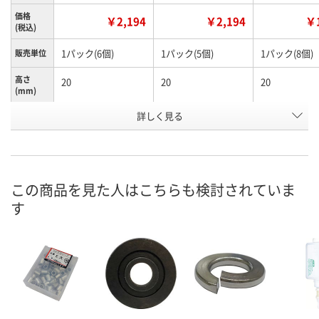
価格
￥2,194
￥2,194
￥1
(税込)
1パック(6個)
1パック(5個)
1パック(8個)
販売単位
高さ
20
20
20
(mm)
詳しく見る
M10
M12
M6
呼び径
お申込番
HN28540
HN28562
HN28254
号
あり
あり
あり
在庫
この商品を見た人はこちらも検討されていま
す
8月13日（木）
8月20日（木）まで
8月13日（木）
お届け日
数量
数量
数量
カゴへ
カゴへ
カ