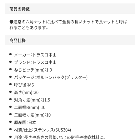
商品の特徴
●通常の六角ナットに比べて全長の長いナットで長ナットと呼ば
れることもあります。
商品仕様
メーカー：トラスコ中山
ブランド：トラスコ中山
ねじピッチ(mm)：1.0
パッケージ：ボルトンパック(ブリスター)
呼び径：M6
高さ(mm)：30
対角寸法(mm)：11.5
二面幅B(mm)：10
二面幅寸法(mm)：10
原産国：日本
材質/仕上：ステンレス(SUS304)
用途：長さや高さの調整、ねじの継手や建築材料に。