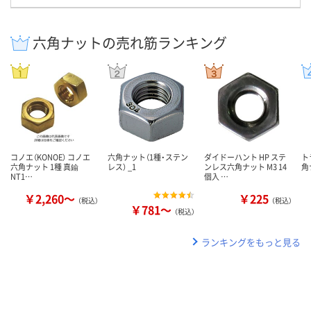
六角ナットの売れ筋ランキング
コノエ（KONOE） コノエ
六角ナット（1種・ステン
ダイドーハント HP ステ
ト
六角ナット 1種 真鍮
レス） _1
ンレス六角ナット M3 14
角
NT1…
個入 …
￥2,260～
￥225
（税込）
（税込）
￥781～
（税込）
ランキングをもっと見る