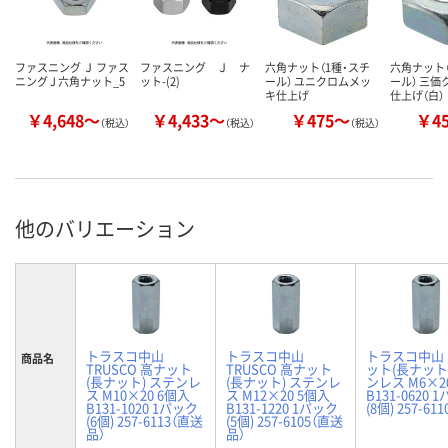
ファスニング Ｊ ファス
ファスニング Ｊ ナ
六角ナット（1種・スチ
六角ナット（
ニング J 六角ナット_5
ット-(2)
ール） ユニクロムメッ
ール） 三価
キ仕上げ
仕上げ（白）
￥4,648～
￥4,433～
￥475～
￥4
（税込）
（税込）
（税込）
他のバリエーション
トラスコ中山
トラスコ中山
トラスコ中山
商品名
TRUSCO 高ナット
TRUSCO 高ナット
ット(長ナット
(長ナット) ステンレ
(長ナット) ステンレ
ンレス M6×2
ス M10×20 6個入
ス M12×20 5個入
B131-0620 
B131-1020 1パック
B131-1220 1パック
(8個) 257-611
(6個) 257-6113（直送
(5個) 257-6105（直送
品）
品）