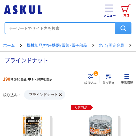
カゴ
メニュー
ホーム
機械部品/空圧機器/電気・電子部品
ねじ/固定金具
ブラインドナット
1
190
件（910商品）中 1～50件を表示
表示切替
絞り込み
並び替え
ブラインドナット
絞り込み
人気商品