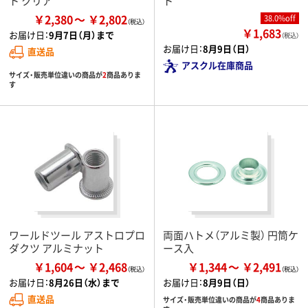
ト クリア
ト
￥2,380
￥2,802
38.0%off
￥1,683
お届け日：
9月7日（月）まで
（税込）
お届け日：
8月9日（日）
直送品
アスクル在庫商品
サイズ・販売単位違いの商品が
2
商品ありま
す
ワールドツール アストロプロ
両面ハトメ（アルミ製） 円筒ケ
ダクツ アルミナット
ース入
￥1,604
￥2,468
￥1,344
￥2,491
お届け日：
8月26日（水）まで
お届け日：
8月9日（日）
直送品
サイズ・販売単位違いの商品が
4
商品ありま