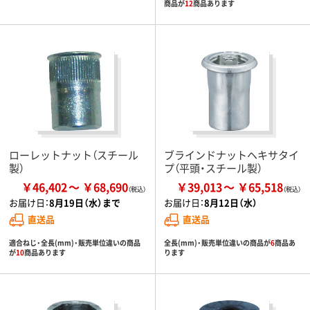
商品が
12
商品あります
ローレットナット（スチール
ブラインドナットヘキサタイ
製）
プ（平頭・スチール製）
￥46,402
￥68,690
￥39,013
￥65,518
お届け日：
8月19日（水）まで
お届け日：
8月12日（水）
直送品
直送品
適合ねじ・全長(mm)・販売単位違いの商品
全長(mm)・販売単位違いの商品が
6
商品あ
が
10
商品あります
ります