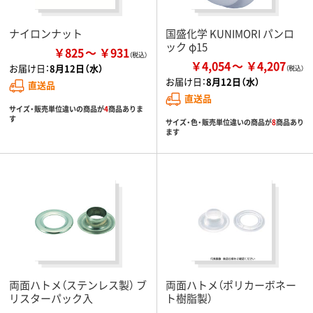
ナイロンナット
国盛化学 KUNIMORI パンロ
ック φ15
￥825
￥931
￥4,054
￥4,207
お届け日：
8月12日（水）
お届け日：
8月12日（水）
直送品
直送品
サイズ・販売単位違いの商品が
4
商品ありま
す
サイズ・色・販売単位違いの商品が
8
商品あり
ます
両面ハトメ（ステンレス製） ブ
両面ハトメ（ポリカーボネー
リスターパック入
ト樹脂製）