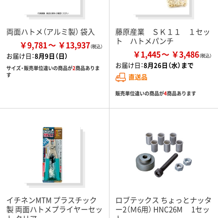
両面ハトメ（アルミ製） 袋入
藤原産業 ＳＫ１１ １セッ
ト ハトメパンチ
￥9,781
￥13,937
￥1,445
￥3,486
お届け日：
8月9日（日）
お届け日：
8月26日（水）まで
サイズ・販売単位違いの商品が
2
商品ありま
す
直送品
販売単位違いの商品が
4
商品あります
イチネンMTM プラスチック
ロブテックス ちょっとナッタ
製 両面ハトメプライヤーセッ
ー2（Ｍ6用） HNC26M 1セッ