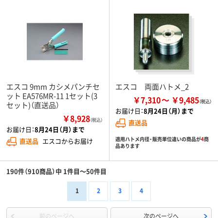
エスコ 9mm カシメパンチセ
エスコ 両面ハトメ_2
ット EA576MR-11 1セット(3
￥7,310
￥9,485
セット)（直送品）
お届け日：
8月24日（月）まで
￥8,928
（税込）
直送品
お届け日：
8月24日（月）まで
適用ハトメ内径・販売単位違いの商品が
4
商
直送品
エスコからお届け
品あります
190件（910商品）中 1件目～50件目
1
2
3
4
前のページへ
次のページへ