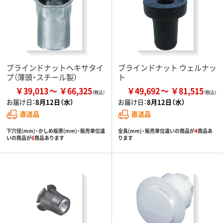
ブラインドナットヘキサタイ
ブラインドナット ウェルナッ
プ（薄頭・スチール製）
ト
￥39,013
￥66,325
￥49,692
￥81,515
お届け日：
8月12日（水）
お届け日：
8月12日（水）
直送品
直送品
下穴径(mm)・かしめ板厚(mm)・販売単位違
全長(mm)・販売単位違いの商品が
4
商品あ
いの商品が
6
商品あります
ります