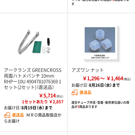
す
アークランズ GREENCROSS
アズワン ナット
両面ハトメパンチ 10mm
￥1,296
￥1,464
RHPー10U 4904781076369 1
お届け日：
8月26日（水）まで
セット(2セット)（直送品）
直送品
￥5,714
（税込）
1セットあたり ￥2,857
適合チューブ外径・型番・販売単位違いの商
品が
3
商品あります
お届け日：
8月19日（水）まで
直送品
ＭＲＯ商品取扱店か
らお届け