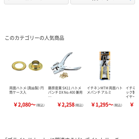
このカテゴリーの人気商品
両面ハトメ（真鍮製） 円
藤原産業 SK11 ハトメ
イチネンMTM 両面ハト
イチネン
筒ケース入
パンチ DX No.400 兼用
メパンチ アルミ
ック製 
…
イヤーセ
￥2,080～
￥2,258
￥1,295～
￥2
（税込）
（税込）
（税込）