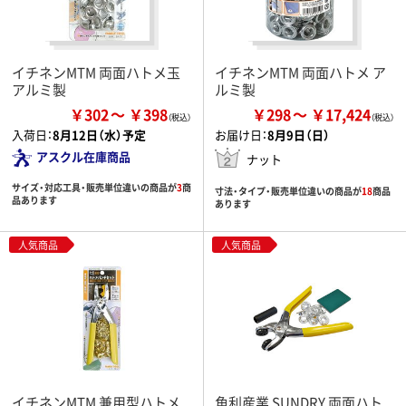
イチネンMTM 両面ハトメ玉
イチネンMTM 両面ハトメ ア
アルミ製
ルミ製
￥302
￥398
￥298
￥17,424
入荷日：
8月12日（水）予定
お届け日：
8月9日（日）
アスクル在庫商品
ナット
サイズ・対応工具・販売単位違いの商品が
3
商
寸法・タイプ・販売単位違いの商品が
18
商品
品あります
あります
人気商品
人気商品
イチネンMTM 兼用型ハトメ
角利産業 SUNDRY 両面ハト