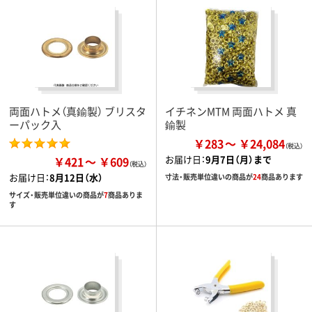
両面ハトメ（真鍮製） ブリスタ
イチネンMTM 両面ハトメ 真
ーパック入
鍮製
￥283
￥24,084
お届け日：
9月7日（月）まで
￥421
￥609
お届け日：
8月12日（水）
寸法・販売単位違いの商品が
24
商品あります
サイズ・販売単位違いの商品が
7
商品ありま
す