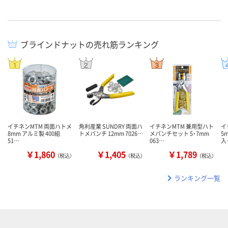
ブラインドナットの売れ筋ランキング
イチネンMTM 両面ハトメ
角利産業 SUNDRY 両面ハ
イチネンMTM 兼用型ハト
イ
8mm アルミ製 400組
トメパンチ 12mm 7026…
メパンチセット 5・7mm
5
51…
063…
入
￥1,860
￥1,405
￥1,789
（税込）
（税込）
（税込）
ランキング一覧