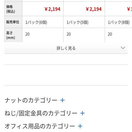
価格
￥2,194
￥2,194
￥1
(税込)
1パック(6個)
1パック(5個)
1パック(8個)
販売単位
高さ
20
20
20
(mm)
詳しく見る
M10
M12
M6
呼び径
お申込番
HN28540
HN28562
HN28254
号
あり
あり
あり
在庫
8月12日（水）
8月19日（水）まで
8月9日（日）
お届け日
ナットのカテゴリー
数量
数量
数量
ねじ/固定金具のカテゴリー
カゴへ
カゴへ
カ
オフィス用品のカテゴリー