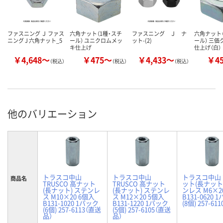
ファスニング Ｊ ファス
六角ナット（1種・スチ
ファスニング Ｊ ナ
六角ナット（
ニング J 六角ナット_5
ール） ユニクロムメッ
ット-(2)
ール） 三価
キ仕上げ
仕上げ（白）
￥4,648～
￥475～
￥4,433～
￥4
（税込）
（税込）
（税込）
他のバリエーション
トラスコ中山
トラスコ中山
トラスコ中山
商品名
TRUSCO 高ナット
TRUSCO 高ナット
ット(長ナット
(長ナット) ステンレ
(長ナット) ステンレ
ンレス M6×2
ス M10×20 6個入
ス M12×20 5個入
B131-0620 
B131-1020 1パック
B131-1220 1パック
(8個) 257-611
(6個) 257-6113（直送
(5個) 257-6105（直送
品）
品）