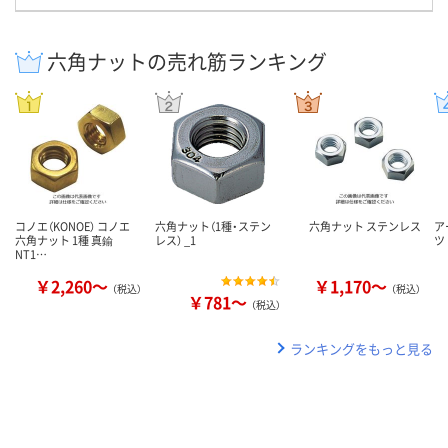
六角ナットの売れ筋ランキング
コノエ（KONOE） コノエ
六角ナット（1種・ステン
六角ナット ステンレス
ア
六角ナット 1種 真鍮
レス） _1
ツ
NT1…
￥2,260～
￥1,170～
（税込）
（税込）
￥781～
（税込）
ランキングをもっと見る