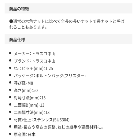
商品の特徴
●通常の六角ナットに比べて全長の長いナットで長ナットと呼ば
れることもあります。
商品仕様
メーカー：トラスコ中山
ブランド：トラスコ中山
ねじピッチ(mm)：1.25
パッケージ：ボルトンパック(ブリスター)
呼び径：M8
高さ(mm)：50
対角寸法(mm)：15
二面幅B(mm)：13
二面幅寸法(mm)：13
材質/仕上：ステンレス(SUS304)
用途：長さや高さの調整、ねじの継手や建築材料に。
原産国：日本