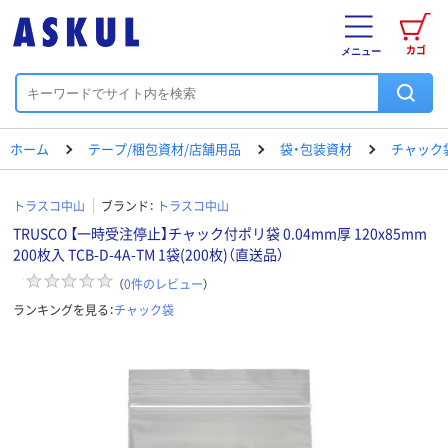
カゴ
メニュー
ホーム
テープ/梱包資材/店舗用品
袋・包装資材
チャック
トラスコ中山
ブランド：
トラスコ中山
TRUSCO 【一時受注停止】チャック付ポリ袋 0.04mm厚 120x85mm
200枚入 TCB-D-4A-TM 1袋(200枚)（直送品）
（
0
件のレビュー
）
ランキングを見る：
チャック袋