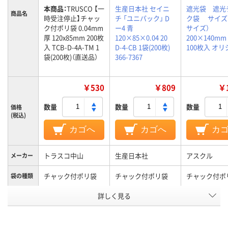
本商品：
TRUSCO 【一
生産日本社 セイニ
遮光袋 遮光
商品名
時受注停止】チャッ
チ 「ユニパック」 D
ク袋 サイズB
ク付ポリ袋 0.04mm
ー4 青
サイズ）
厚 120x85mm 200枚
120×85×0.04 20
200×140m
入 TCB-D-4A-TM 1
D-4-CB 1袋(200枚)
100枚入 オ
袋(200枚)（直送品）
366-7367
￥530
￥809
￥1
数量
数量
数量
価格
(税込)
カゴへ
カゴへ
カ
トラスコ中山
生産日本社
アスクル
メーカー
チャック付ポリ袋
チャック付ポリ袋
チャック付ポ
袋の種類
詳しく見る
ポリエチレン
ポリエチレン
（LDPE）
LDPE（ツル
プ）、ポリエチ
材質
LDPE（ツル