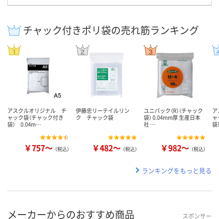
チャック付きポリ袋の売れ筋ランキング
アスクルオリジナル チ
伊藤忠リーテイルリン
ユニパック（R）（チャック
ア
ャック袋（チャック付き
ク チャック袋
袋） 0.04mm厚 生産日本
ャ
袋） 0.04m…
社 …
袋
￥757～
￥482～
￥982～
（税込）
（税込）
（税込）
ランキングをもっと見る
メーカーからのおすすめ商品
スポンサー