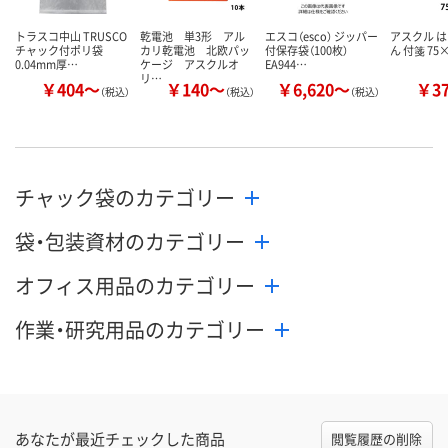
トラスコ中山 TRUSCO
乾電池 単3形 アル
エスコ（esco） ジッパー
アスクル は
チャック付ポリ袋
カリ乾電池 北欧パッ
付保存袋（100枚）
ん 付箋 75
0.04mm厚…
ケージ アスクルオ
EA944…
リ…
￥404～
￥140～
￥6,620～
￥3
（税込）
（税込）
（税込）
チャック袋のカテゴリー
袋・包装資材のカテゴリー
オフィス用品のカテゴリー
作業・研究用品のカテゴリー
あなたが最近チェックした商品
閲覧履歴の削除