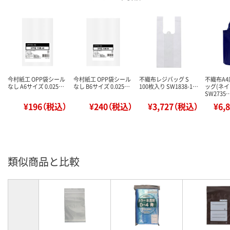
今村紙工 OPP袋シール
今村紙工 OPP袋シール
不織布レジバッグ S
不織布A
なし A6サイズ 0.025…
なし B6サイズ 0.025…
100枚入り SW1838-1…
ッグ(ネイ
SW2735
¥196（税込）
¥240（税込）
¥3,727（税込）
¥6,
類似商品と比較