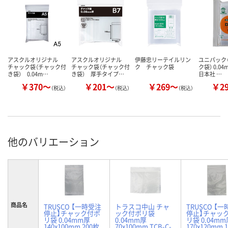
アスクルオリジナル
アスクルオリジナル
伊藤忠リーテイルリン
ユニパック（
チャック袋（チャック付
チャック袋（チャック付
ク チャック袋
ク袋） 0.0
き袋） 0.04m…
き袋） 厚手タイプ…
日本社 …
￥370～
￥201～
￥269～
￥2
（税込）
（税込）
（税込）
他のバリエーション
商品名
TRUSCO 【一時受注
トラスコ中山 チャ
TRUSCO 【
停止】チャック付ポ
ック付ポリ袋
停止】チャッ
リ袋 0.04mm厚
0.04mm厚
リ袋 0.04mm
140x100mm 200枚
70x100mm TCB-C-
170x120mm 