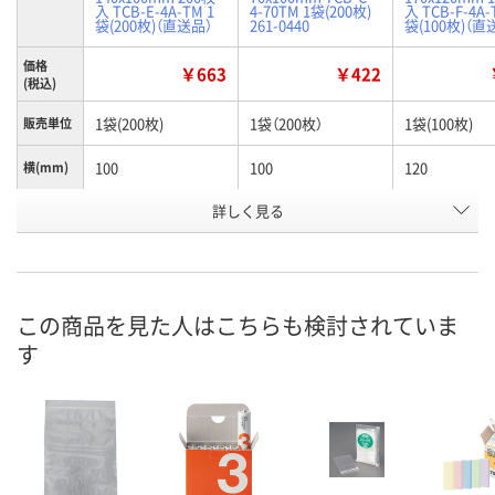
入 TCB-E-4A-TM 1
4-70TM 1袋(200枚)
入 TCB-F-4A-
袋(200枚)（直送品）
261-0440
袋(100枚)（直
価格
￥663
￥422
(税込)
1袋(200枚)
1袋（200枚）
1袋(100枚)
販売単位
100
100
120
横(mm)
詳しく見る
140
70
170
縦(mm)
お申込番
HN30424
HN53276
HN53287
号
6点
あり
在庫
この商品を見た人はこちらも検討されていま
す
8月9日（日）
8月19日（水）
お届け日
数量
数量
在庫切れです
（次回入荷日未定）
カゴへ
カ