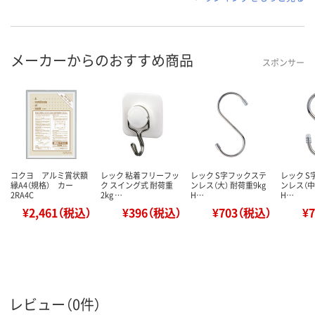
メーカーからのおすすめ商品
スポンサー
コクヨ アルミ賞状額
レック 粘着フリーフッ
レック S字フックステ
レック 
縁A4（規格） カー
ク スイング式 耐荷重
ンレス（大） 耐荷重9kg
ンレス（中
2RA4C
2kg …
H…
H…
¥2,461（税込）
¥396（税込）
¥703（税込）
¥
レビュー（0件）