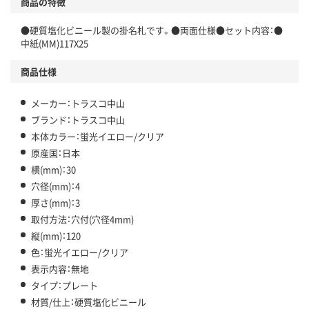
商品の特徴
●硬質塩化ビニール製の掛名札です。●両面仕様●セット内容：●
中紙(MM)117X25
商品仕様
メーカー：トラスコ中山
ブランド：トラスコ中山
本体カラー：蛍光イエロー/クリア
原産国：日本
横(mm)：30
穴径(mm)：4
厚さ(mm)：3
取付方法：穴付(穴径4mm)
縦(mm)：120
色：蛍光イエロー/クリア
表示内容：無地
タイプ：プレート
材質/仕上：硬質塩化ビニール