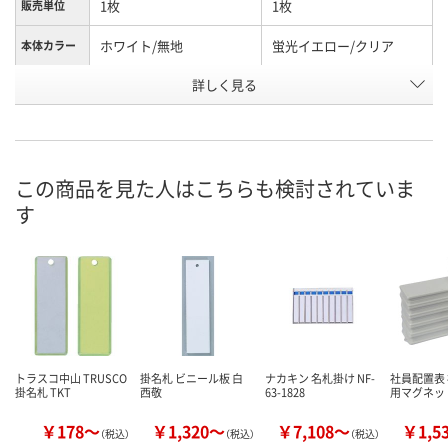
1枚
1枚
販売単位
ホワイト/無地
蛍光イエロー/クリア
本体カラー
詳しく見る
30
28
横(mm)
HN30764
HN30762
お申込番号
あり
あり
在庫
この商品を見た人はこちらも検討されていま
8月12日（水）
8月12日（水）
お届け日
す
数量
数量
カゴへ
カゴへ
トラスコ中山 TRUSCO
掛名札 ビニール板 白
ナカキン 名札掛け NF-
社員配置表
掛名札 TKT
西敬
63-1828
用マグネッ
￥178～
￥1,320～
￥7,108～
￥1,5
（税込）
（税込）
（税込）