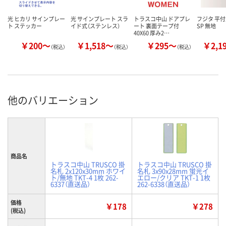
光 ヒカリ サインプレー
光 サインプレート スラ
トラスコ中山 ドアプレ
フジタ 平
ト ステッカー
イド式（ステンレス）
ート 裏面テープ付
SP 無地
40X60 厚み2…
￥200～
￥1,518～
￥295～
￥2,1
（税込）
（税込）
（税込）
他のバリエーション
商品名
トラスコ中山 TRUSCO 掛
トラスコ中山 TRUSCO 掛
名札 2x120x30mm ホワイ
名札 3x90x28mm 蛍光イ
ト/無地 TKT-4 1枚 262-
エロー/クリア TKT-1 1枚
6337（直送品）
262-6338（直送品）
価格
￥178
￥278
(税込)