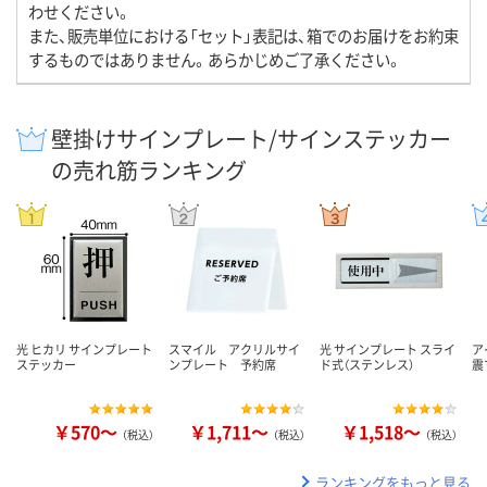
わせください。
また、販売単位における「セット」表記は、箱でのお届けをお約束
するものではありません。あらかじめご了承ください。
壁掛けサインプレート/サインステッカー
の売れ筋ランキング
光 ヒカリ サインプレート
スマイル アクリルサイ
光 サインプレート スライ
ア
ステッカー
ンプレート 予約席
ド式（ステンレス）
震
￥570～
￥1,711～
￥1,518～
（税込）
（税込）
（税込）
ランキングをもっと見る