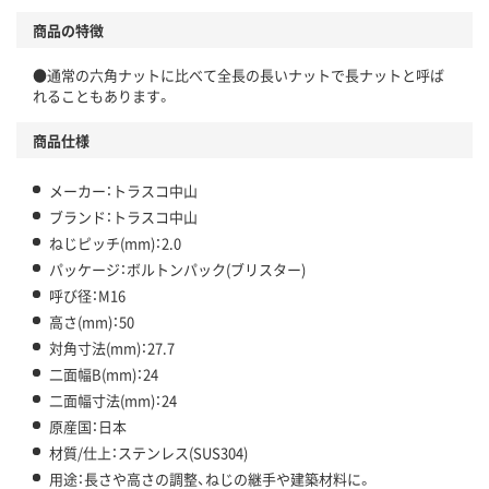
商品の特徴
●通常の六角ナットに比べて全長の長いナットで長ナットと呼ば
れることもあります。
商品仕様
メーカー：トラスコ中山
ブランド：トラスコ中山
ねじピッチ(mm)：2.0
パッケージ：ボルトンパック(ブリスター)
呼び径：M16
高さ(mm)：50
対角寸法(mm)：27.7
二面幅B(mm)：24
二面幅寸法(mm)：24
原産国：日本
材質/仕上：ステンレス(SUS304)
用途：長さや高さの調整、ねじの継手や建築材料に。