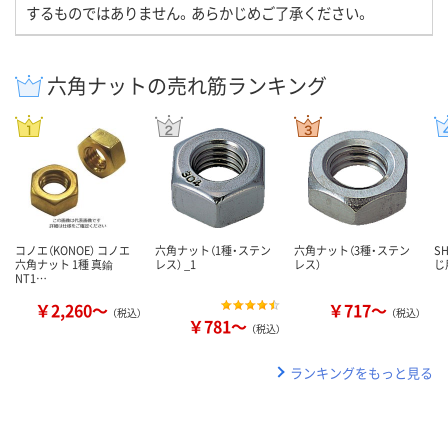
するものではありません。あらかじめご了承ください。
六角ナットの売れ筋ランキング
コノエ（KONOE） コノエ
六角ナット（1種・ステン
六角ナット（3種・ステン
S
六角ナット 1種 真鍮
レス） _1
レス）
じ
NT1…
￥2,260～
￥717～
（税込）
（税込）
￥781～
（税込）
ランキングをもっと見る