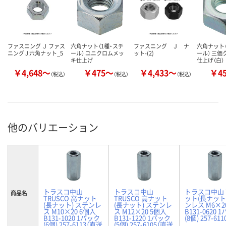
ファスニング Ｊ ファス
六角ナット（1種・スチ
ファスニング Ｊ ナ
六角ナット（
ニング J 六角ナット_5
ール） ユニクロムメッ
ット-(2)
ール） 三価
キ仕上げ
仕上げ（白）
￥4,648～
￥475～
￥4,433～
￥4
（税込）
（税込）
（税込）
他のバリエーション
トラスコ中山
トラスコ中山
トラスコ中山
商品名
TRUSCO 高ナット
TRUSCO 高ナット
ット(長ナット
(長ナット) ステンレ
(長ナット) ステンレ
ンレス M6×2
ス M10×20 6個入
ス M12×20 5個入
B131-0620 
B131-1020 1パック
B131-1220 1パック
(8個) 257-611
(6個) 257-6113（直送
(5個) 257-6105（直送