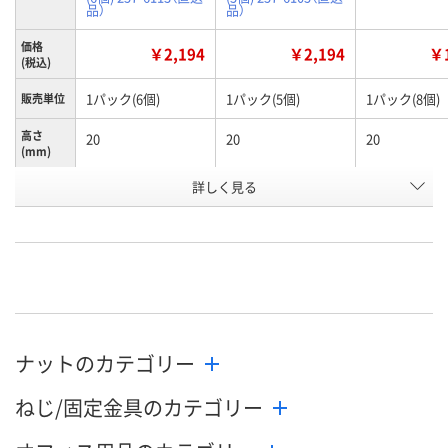
品）
品）
価格
￥2,194
￥2,194
￥1
(税込)
1パック(6個)
1パック(5個)
1パック(8個)
販売単位
高さ
20
20
20
(mm)
詳しく見る
M10
M12
M6
呼び径
お申込番
HN28540
HN28562
HN28254
号
あり
あり
あり
在庫
8月12日（水）
8月19日（水）まで
8月9日（日）
お届け日
ナットのカテゴリー
数量
数量
数量
ねじ/固定金具のカテゴリー
カゴへ
カゴへ
カ