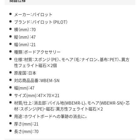
メーカー：パイロット
ブランド：パイロット（PILOT）
横（mm）：70
縦（mm）：47
幅（mm）：21
種類：ボードアクセサリー
仕様：材質：スポンジ（PE）、モヘア（毛：ナイロン、基布：PET）、異方
性フェライト磁石×2個
原産国：日本
対応商品品番：WBEM-SN
幅(mm)：47
サイズ(mm)：47×70×21
材質/仕上：消去部：パイル地(WBEMR-L)、モヘア(WBEMR-SN)・芯
材：スポンジ(PE)・磁石：異方性フェライト磁石×2
用途：ホワイトボードへの筆跡の消去に。
厚さ(mm)：21
長さ(mm)：70