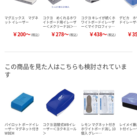
マグエックス マグネ
コクヨ めくれるホワ
コクヨ キレイが続くホ
デビカ ホ
ット イレーザー
イトボード用イレーザ
ワイトボードイレーザ
ドイレーザ
ー＜メクリーナ16＞…
ー＜マイクロフィッ…
￥200～
￥278～
￥438～
￥3
（税込）
（税込）
（税込）
この商品を見た人はこちらも検討されていま
す
パイロット ボードイレ
コクヨ 詰替式WBイレ
レモン マグネット付き
レイメイ藤
ーザー マグネット付き
ーザー＜ヨクキエール
ホワイトボード消し 10
ト付イレー
WBEM
＞
個入 グレー…