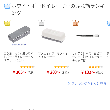
ホワイトボードイレーザーの売れ筋ランキ
ング
コクヨ めくれるホワイ
マグエックス マグネッ
サクラクレパス 白板マ
デ
トボード用イレーザー＜
ト イレーザー
ーカー 細字 イレーザー
イ
メクリーナ16＞…
キャップ付
￥305～
￥200～
￥132～
（税込）
（税込）
（税込）
ランキングをもっと見る