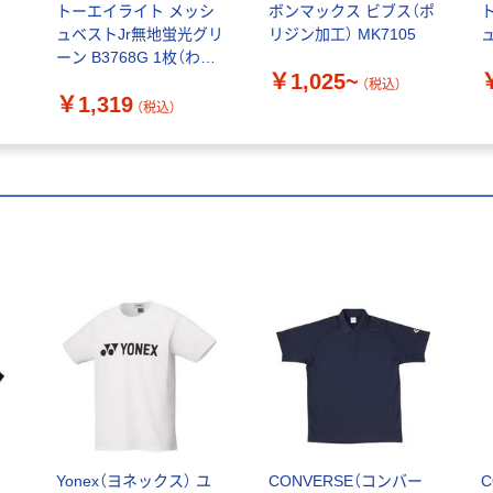
ー
トーエイライト メッシ
ボンマックス ビブス（ポ
ュベストJr無地蛍光グリ
リジン加工） MK7105
ュ
ーン B3768G 1枚（わけ
￥1,025~
あり品）
（税込）
￥1,319
（税込）
Yonex（ヨネックス） ユ
CONVERSE（コンバー