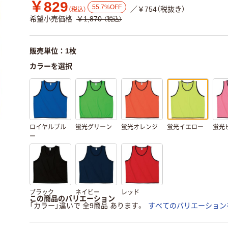
￥829
55.7%OFF
／￥754（税抜き）
（税込）
希望小売価格
￥1,870
（税込）
販売単位：1枚
カラーを選択
ロイヤルブル
蛍光グリーン
蛍光オレンジ
蛍光イエロー
蛍光
ー
ブラック
ネイビー
レッド
この商品のバリエーション
「カラー」違いで 全9商品 あります。
すべてのバリエーション