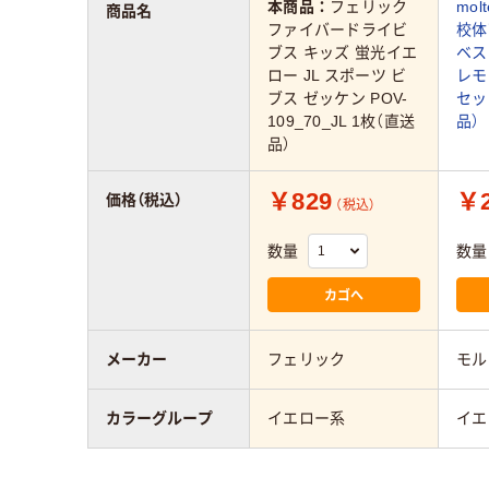
本商品：
フェリック
mol
商品名
ファイバードライビ
校体
ブス キッズ 蛍光イエ
ベス
ロー JL スポーツ ビ
レモン
ブス ゼッケン POV-
セッ
109_70_JL 1枚（直送
品）
品）
￥829
￥2
価格（税込）
（税込）
数量
数量
カゴへ
メーカー
フェリック
モル
カラーグループ
イエロー系
イエ