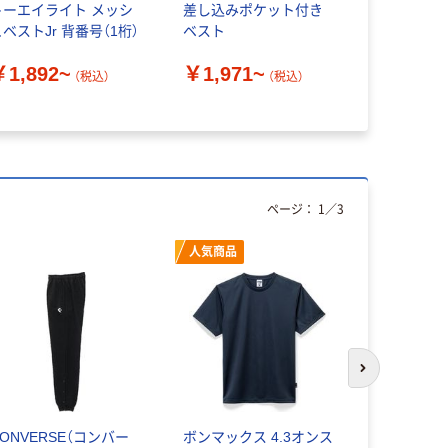
トーエイライト メッシ
差し込みポケット付き
トムス メ
ベストJr 背番号（1桁）
ベスト
蛍光イエロー
BBS-047
￥1,892~
￥1,971~
（税込）
（税込）
￥2,380
ページ：
1
／
3
人気商品
次のスライド
CONVERSE（コンバー
ボンマックス 4.3オンス
PUMA（プ