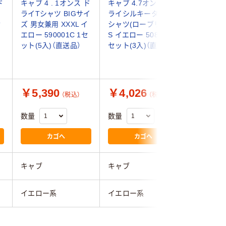
ド
キャブ 4 . 1オンス ド
キャブ 4.7オンス ド
キャブ 
ライTシャツ BIGサイ
ライシルキータッチT
ドライア
セ
ズ 男女兼用 XXXL イ
シャツ(ローブリード)
ポロシャ
エロー 590001C 1セ
S イエロー 508801 1
付） XS
ット(5入)（直送品）
セット(3入)（直送品）
ロー CAB
190 XS
￥5,390
￥4,026
￥5,1
（税込）
（税込）
数量
数量
数量
カゴへ
カゴへ
キャブ
キャブ
キャブ
イエロー系
イエロー系
イエロー