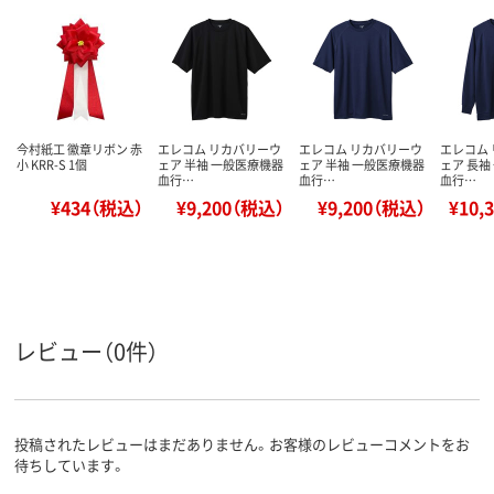
今村紙工 徽章リボン 赤
エレコム リカバリーウ
エレコム リカバリーウ
エレコム
小 KRR-S 1個
ェア 半袖 一般医療機器
ェア 半袖 一般医療機器
ェア 長袖
血行…
血行…
血行…
¥434（税込）
¥9,200（税込）
¥9,200（税込）
¥10,
レビュー（0件）
投稿されたレビューはまだありません。お客様のレビューコメントをお
待ちしています。