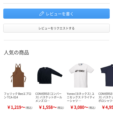
レビューを書く
レビューをリクエストする
人気の商品
フェリック Beeエプロ
CONVERSE（コンバー
Yonex（ヨネックス） ユ
CONVERS
ン TCA-014
ス） バスケットボール
ニセックス ドライティ
ス） バスケ
メンズ ロ…
ーシャツ …
ポロシャツ
￥1,219～
￥1,558～
￥3,080～
￥4,9
（税込）
（税込）
（税込）