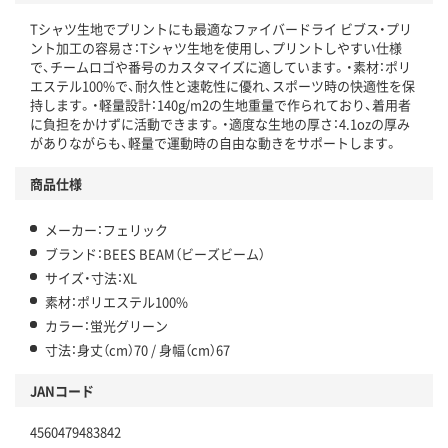
Tシャツ生地でプリントにも最適なファイバードライ ビブス・プリ
ント加工の容易さ：Tシャツ生地を使用し、プリントしやすい仕様
で、チームロゴや番号のカスタマイズに適しています。・素材：ポリ
エステル100%で、耐久性と速乾性に優れ、スポーツ時の快適性を保
持します。・軽量設計：140g/m2の生地重量で作られており、着用者
に負担をかけずに活動できます。・適度な生地の厚さ：4.1ozの厚み
がありながらも、軽量で運動時の自由な動きをサポートします。
商品仕様
メーカー：フェリック
ブランド：BEES BEAM（ビーズビーム）
サイズ・寸法：XL
素材：ポリエステル100%
カラー：蛍光グリーン
寸法：身丈（cm）70 / 身幅（cm）67
JANコード
4560479483842