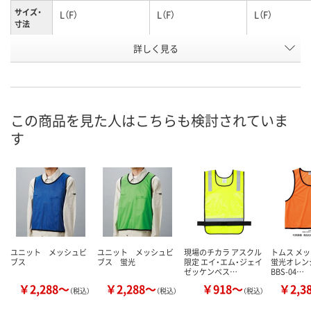
サイズ・
L（F）
L（F）
L（F）
寸法
詳しく見る
ネイビー
ブラック
ホワイト
カラー
お申込番
HN70549
HN70545
HN70540
号
直送品
直送品
直送品
在庫
この商品を見た人はこちらも検討されていま
す
8月20日（木）まで
8月20日（木）まで
8月20日（木）
お届け日
数量
数量
数量
カゴへ
カゴへ
カ
ユニット メッシュビ
ユニット メッシュビ
現場のチカラ アスクル
トムス メ
ブス
ブス 蛍光
限定 エイ・エム・ジェイ
蛍光オレンジ 
ゼッケンベス…
BBS-04…
￥2,288～
￥2,288～
￥918～
￥2,3
（税込）
（税込）
（税込）