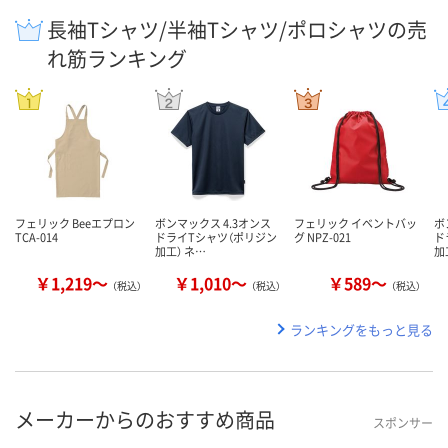
長袖Tシャツ/半袖Tシャツ/ポロシャツの売
れ筋ランキング
フェリック Beeエプロン
ボンマックス 4.3オンス
フェリック イベントバッ
ボ
TCA-014
ドライTシャツ（ポリジン
グ NPZ-021
ド
加工） ネ…
加
￥1,219～
￥1,010～
￥589～
（税込）
（税込）
（税込）
ランキングをもっと見る
メーカーからのおすすめ商品
スポンサー