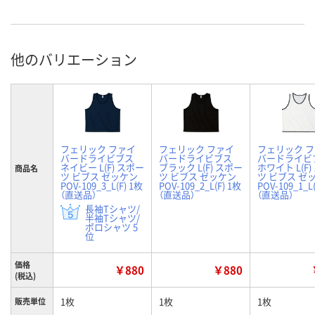
他のバリエーション
フェリック ファイ
フェリック ファイ
フェリック 
バードライビブス
バードライビブス
バードライビ
ネイビー L(F) スポー
ブラック L(F) スポー
ホワイト L(F
商品名
ツ ビブス ゼッケン
ツ ビブス ゼッケン
ツ ビブス ゼ
POV-109_3_L(F) 1枚
POV-109_2_L(F) 1枚
POV-109_1_L
（直送品）
（直送品）
（直送品）
長袖Tシャツ/
半袖Tシャツ/
ポロシャツ 5
位
価格
￥880
￥880
(税込)
1枚
1枚
1枚
販売単位