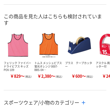
直送品
直送品
直送品
在庫
8月19日（水）まで
8月19日（水）まで
8月19日（水）
お届け日
この商品を見た人はこちらも検討されていま
す
数量
数量
数量
カゴへ
カゴへ
カ
フェリック ファイバー
トムス メッシュビブス
プラス テープカッタ
アスクル 両
ドライビブス キッズ
蛍光オレンジ 0007-
ー
ッター付
POV-109
BBS-04…
￥829～
￥2,380～
￥600～
￥2
（税込）
（税込）
（税込）
スポーツウェア/小物のカテゴリー