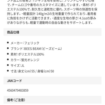
ント加工の容易さ：Tシャツ生地を使用し、プリントしやすい仕様
で、チームロゴや番号のカスタマイズに適しています。・素材：ポリ
エステル100%で、耐久性と速乾性に優れ、スポーツ時の快適性を保
持します。・軽量設計：140g/m2の生地重量で作られており、着用者
に負担をかけずに活動できます。・適度な生地の厚さ：4.1ozの厚み
がありながらも、軽量で運動時の自由な動きをサポートします。
商品仕様
メーカー：フェリック
ブランド：BEES BEAM（ビーズビーム）
素材：ポリエステル100%
カラー：蛍光オレンジ
サイズ：JL
寸法：身丈（cm）55 / 身幅（cm）50
JANコード
4560479483859
備考（ご注意）