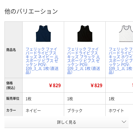
他のバリエーション
フェリック ファイ
フェリック ファイ
フェリック 
商品名
バードライビブス
バードライビブス
バードライビ
キッズ ネイビー JL
キッズ ブラック JL
キッズ ホワイト
スポーツ ビブス ゼ
スポーツ ビブス ゼ
スポーツ ビブ
ッケン POV-
ッケン POV-
ッケン POV-
109_3_JL 1枚（直送
109_2_JL 1枚（直送
109_1_JL 1
品）
品）
品）
価格
￥829
￥829
(税込)
1枚
1枚
1枚
販売単位
ネイビー
ブラック
ホワイト
カラー
お申込番
詳しく見る
HN70548
HN70543
HN70541
号