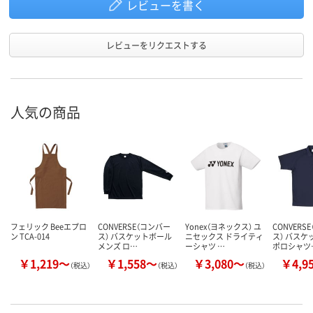
レビューを書く
レビューをリクエストする
人気の商品
フェリック Beeエプロ
CONVERSE（コンバー
Yonex（ヨネックス） ユ
CONVERS
ン TCA-014
ス） バスケットボール
ニセックス ドライティ
ス） バスケ
メンズ ロ…
ーシャツ …
ポロシャツ
￥1,219～
￥1,558～
￥3,080～
￥4,9
（税込）
（税込）
（税込）