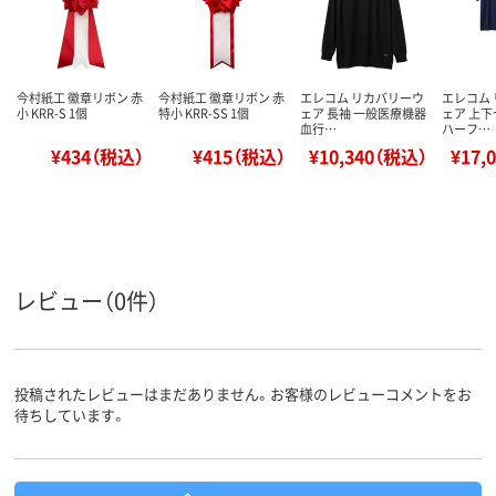
今村紙工 徽章リボン 赤
今村紙工 徽章リボン 赤
エレコム リカバリーウ
エレコム
小 KRR-S 1個
特小 KRR-SS 1個
ェア 長袖 一般医療機器
ェア 上下
血行…
ハーフ…
¥434（税込）
¥415（税込）
¥10,340（税込）
¥17,
レビュー（0件）
投稿されたレビューはまだありません。お客様のレビューコメントをお
待ちしています。