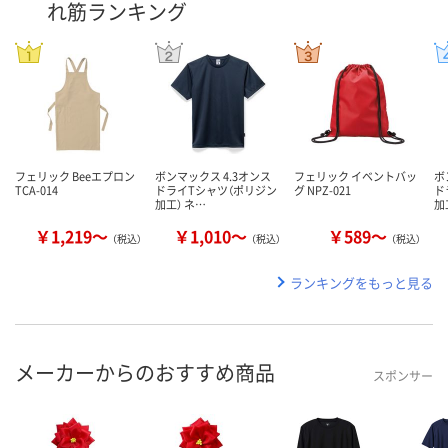
れ筋ランキング
フェリック Beeエプロン
ボンマックス 4.3オンス
フェリック イベントバッ
ボ
TCA-014
ドライTシャツ（ポリジン
グ NPZ-021
ド
加工） ネ…
加
￥1,219～
￥1,010～
￥589～
（税込）
（税込）
（税込）
ランキングをもっと見る
メーカーからのおすすめ商品
スポンサー