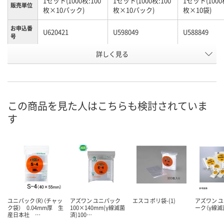
1セット(1000枚:100
1セット(1000枚:100
1セット(1000
販売単位
枚×10パック)
枚×10パック)
枚×10袋)
お申込番
U620421
U598049
U588849
号
詳しく見る
わずか
わずか
在庫
8月24日（月）まで
8月24日（月）
お届け日
数量
数量
この商品を見た人はこちらも検討されていま
在庫切れです
（次回入荷日未定）
す
カゴへ
カ
ユニパック（R）（チャッ
アズワン ユニパック
エスコ ポリ袋-(1)
アズワン 
ク袋） 0.04mm厚 生
100×140mm(γ線滅菌
ーク（γ線滅菌
産日本社 …
済)100…