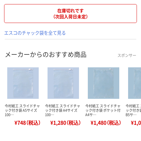
在庫切れです
（次回入荷日未定）
エスコのチャック袋を全て見る
メーカーからのおすすめ商品
スポンサー
今村紙工 スライドチャ
今村紙工 スライドチャ
今村紙工 スライドチャ
今村紙工
ック付き袋 A5サイズ
ック付き袋 A4サイズ
ック付き袋 ポケット付
ック付き
100…
100…
A4サ…
B5サ…
¥748（税込）
¥1,280（税込）
¥1,480（税込）
¥1,