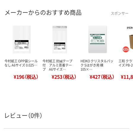
メーカーからのおすすめ商品
スポンサー
今村紙工 OPP袋シール
今村紙工 封緘テープ
HEIKO クリスタルパッ
三和 クラ
なし A6サイズ 0.025…
付 アルミ蒸着テー
ク Sはがき用 横
イズ PB-2
プ A6サイズ…
105×…
¥196（税込）
¥253（税込）
¥427（税込）
¥11,
レビュー（0件）