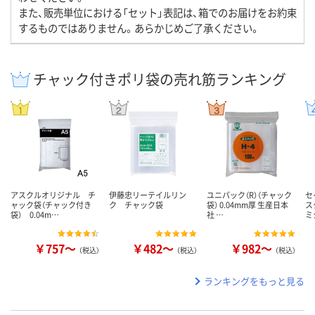
また、販売単位における「セット」表記は、箱でのお届けをお約束
するものではありません。あらかじめご了承ください。
チャック付きポリ袋の売れ筋ランキング
アスクルオリジナル チ
伊藤忠リーテイルリン
ユニパック（R）（チャック
セ
ャック袋（チャック付き
ク チャック袋
袋） 0.04mm厚 生産日本
ス
袋） 0.04m…
社 …
ミ
￥757～
￥482～
￥982～
（税込）
（税込）
（税込）
ランキングをもっと見る