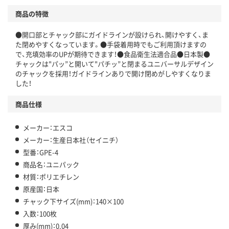
商品の特徴
●開口部とチャック部にガイドラインが設けられ、開けやすく、ま
た閉めやすくなっています。●手袋着用時でもご利用頂けますの
で、充填効率のUPが期待できます！●食品衛生法適合品●日本製●
チャックは"パッ”と開いて"パチッ”と閉まるユニバーサルデザイン
のチャックを採用！ガイドラインありで開け閉めがしやすくなりま
した！
商品仕様
メーカー：エスコ
メーカー：生産日本社（セイニチ）
型番：GPE-4
商品名：ユニパック
材質：ポリエチレン
原産国：日本
チャック下サイズ(mm)：140×100
入数：100枚
厚み(mm)：0.04