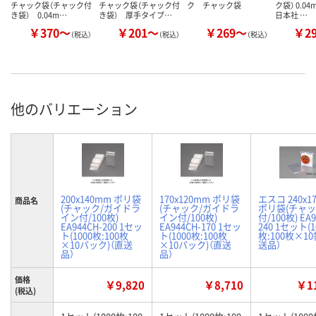
チャック袋（チャック付
チャック袋（チャック付
ク チャック袋
ク袋） 0.0
き袋） 0.04m…
き袋） 厚手タイプ…
日本社 …
￥370～
￥201～
￥269～
￥2
（税込）
（税込）
（税込）
他のバリエーション
200x140mm ポリ袋
170x120mm ポリ袋
エスコ 240x1
商品名
(チャック/ガイドラ
(チャック/ガイドラ
ポリ袋(チャ
イン付/100枚)
イン付/100枚)
付/100枚) EA9
EA944CH-200 1セッ
EA944CH-170 1セッ
240 1セット(1
ト(1000枚:100枚
ト(1000枚:100枚
枚:100枚×10
×10パック)（直送
×10パック)（直送
送品）
品）
品）
価格
￥9,820
￥8,710
￥11
(税込)