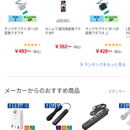
サンワサプライ 3P→2P
カシムラ 国内用変換プラ
サンワサプライ 3P→2P
L
変換アダプタ
グ WP
変換アダプタ_2
Y
ー
￥392～
（税込）
￥493～
￥428～
（税込）
（税込）
ランキングをもっと見る
メーカーからのおすすめ商品
スポンサー