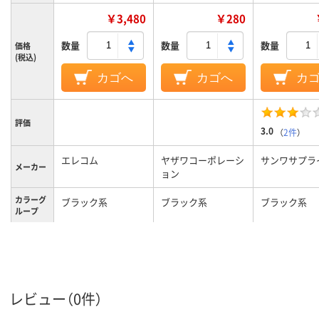
￥3,480
￥280
数量
数量
数量
価格
(税込)
カゴへ
カゴへ
カ
評価
3.0
（
2件
）
エレコム
ヤザワコーポレーシ
サンワサプラ
メーカー
ョン
カラーグ
ブラック系
ブラック系
ブラック系
ループ
レビュー（0件）