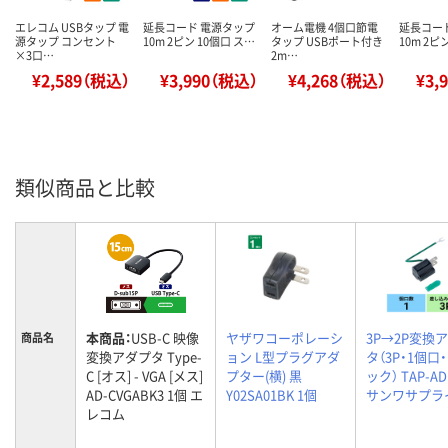
エレコム USBタップ 電
延長コード 電源タップ
オーム電機 4個口節電
延長コー
源タップ コンセント
10m 2ピン 10個口 ス…
タップ USBポート付き
10m 2ピ
×3口…
2m…
¥2,589（税込）
¥3,990（税込）
¥4,268（税込）
¥3,
類似商品と比較
本商品：
USB-C 映像
ヤザワコーポレーシ
3P→2P変換
商品名
変換アダプタ Type-
ョン L型プラグアダ
タ（3P・1個口
C [オス] - VGA [メス]
プター(横) 黒
ック） TAP-AD
AD-CVGABK3 1個 エ
Y02SA01BK 1個
サンワサプライ
レコム