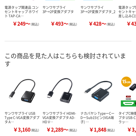
電源タップ関連品 コン
サンワサプライ
サンワサプライ
電源タップ
セントキャップ ホワイ
3P→2P変換アダプタ
3P→2P変換アダプタ_2
セントキャッ
ト TAP-CA…
差し込み口
￥249～
￥493～
￥428～
￥4
（税込）
（税込）
（税込）
この商品を見た人はこちらも検討されていま
す
サンワサプライ USB
サンワサプライ HDMI-
ナカバヤシ TypeーCー
タイプC映
Type C-VGA変換アダプ
VGA変換アダプタ AD-
DーSub15ピン(VGA端
プタ USB-C 
タ A…
HD V…
子) …
ラッ…
￥3,160
￥2,289～
￥1,848
￥3,
（税込）
（税込）
（税込）