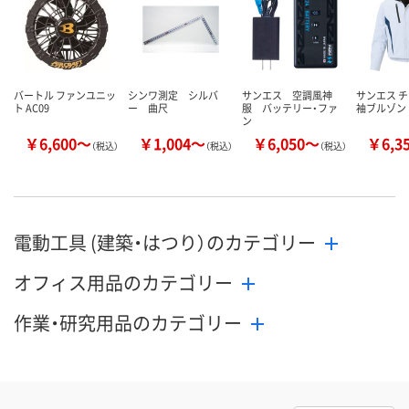
バートル ファンユニッ
シンワ測定 シルバ
サンエス 空調風神
サンエス 
ト AC09
ー 曲尺
服 バッテリー・ファ
袖ブルゾン K
ン
￥6,600～
￥1,004～
￥6,050～
￥6,3
（税込）
（税込）
（税込）
電動工具 (建築・はつり）のカテゴリー
オフィス用品のカテゴリー
作業・研究用品のカテゴリー