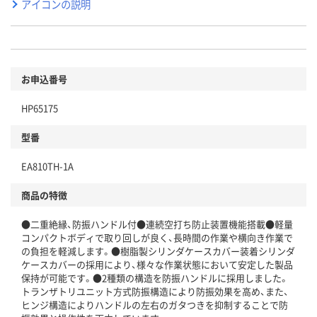
アイコンの説明
お申込番号
HP65175
型番
EA810TH-1A
商品の特徴
●二重絶縁、防振ハンドル付●連続空打ち防止装置機能搭載●軽量
コンパクトボディで取り回しが良く、長時間の作業や横向き作業で
の負担を軽減します。●樹脂製シリンダケースカバー装着シリンダ
ケースカバーの採用により、様々な作業状態において安定した製品
保持が可能です。●2種類の構造を防振ハンドルに採用しました。
トランザトリユニット方式防振構造により防振効果を高め、また、
ヒンジ構造によりハンドルの左右のガタつきを抑制することで防