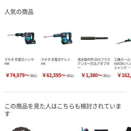
人気の商品
マキタ 充電式ハンマ
マキタ 充電式ケレン
清水製作所 SDSプラス
工機ホール
HM
HK
アンカー打込アダプタ
HiKOKI 
ー
シャンク …
￥74,979～
￥62,595～
￥1,380～
￥162,
（税込）
（税込）
（税込）
この商品を見た人はこちらも検討されていま
す