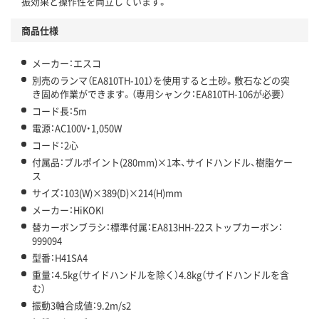
振効果と操作性を両立しています。
商品仕様
メーカー：エスコ
別売のランマ（EA810TH-101）を使用すると土砂。敷石などの突
き固め作業ができます。（専用シャンク：EA810TH-106が必要）
コード長：5m
電源：AC100V・1,050W
コード：2心
付属品：ブルポイント(280mm)×1本、サイドハンドル、樹脂ケー
ス
サイズ：103(W)×389(D)×214(H)mm
メーカー：HiKOKI
替カーボンブラシ：標準付属：EA813HH-22ストップカーボン：
999094
型番：H41SA4
重量：4.5kg（サイドハンドルを除く）4.8kg（サイドハンドルを含
む）
振動3軸合成値：9.2m/s2