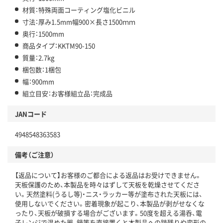
材質：特殊両面コーティング塩化ビニル
寸法：厚み1.5mm幅900×長さ1500ｍｍ
奥行：1500mm
商品タイプ：KKTM90-150
質量：2.7kg
梱包数：1梱包
幅：900mm
組立目安：お客様組立品：完成品
JANコード
4948548363583
備考（ご注意）
【返品について】お客様のご都合による返品はお受けできません。
天板保護のため、本製品を時々はずして天板を乾燥させてくださ
い。天然塗料(うるし等)・ニス・ラッカー等が塗布された天板には、
使用しないでください。密着現象が起こり、本製品が剥がせなくな
ったり、天板が破損する場合がございます。50度を超える湯呑、電
子レンジで温めた器、鍋等を直接置くと本製品への跡残りや変形の