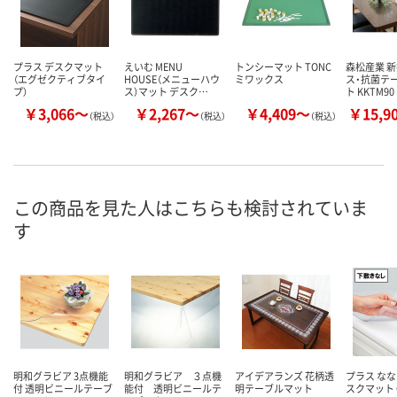
プラス デスクマット
えいむ MENU
トンシーマット TONC
森松産業 
（エグゼクティブタイ
HOUSE（メニューハウ
ミワックス
ス・抗菌テ
プ）
ス）マット デスク…
ト KKTM90
￥3,066～
￥2,267～
￥4,409～
￥15,9
（税込）
（税込）
（税込）
この商品を見た人はこちらも検討されていま
す
明和グラビア 3点機能
明和グラビア ３点機
アイデアランズ 花柄透
プラス な
付 透明ビニールテーブ
能付 透明ビニールテ
明テーブルマット
スクマット 