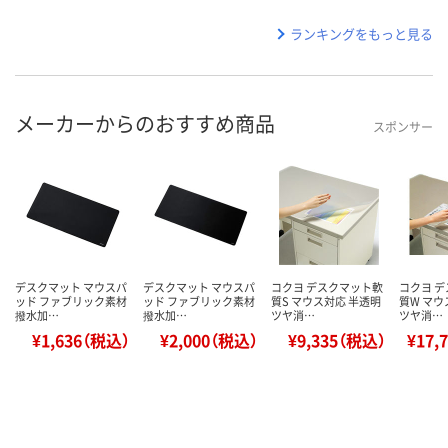
ランキングをもっと見る
メーカーからのおすすめ商品
スポンサー
デスクマット マウスパ
デスクマット マウスパ
コクヨ デスクマット軟
コクヨ 
ッド ファブリック素材
ッド ファブリック素材
質S マウス対応 半透明
質W マウ
撥水加…
撥水加…
ツヤ消…
ツヤ消…
¥1,636（税込）
¥2,000（税込）
¥9,335（税込）
¥17,