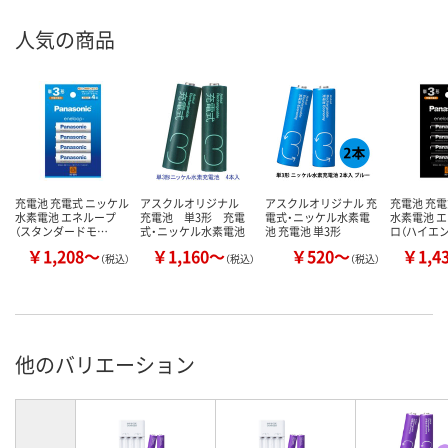
人気の商品
充電池 充電式 ニッケル
アスクルオリジナル
アスクルオリジナル 充
充電池 充電
水素電池 エネループ
充電池 単3形 充電
電式・ニッケル水素電
水素電池 
（スタンダードモ…
式・ニッケル水素電池
池 充電池 単3形
ロ（ハイエ
￥1,208～
￥1,160～
￥520～
￥1,4
（税込）
（税込）
（税込）
他のバリエーション