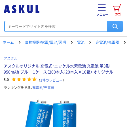
カゴ
メニュー
ホーム
事務機器/家電/電池/照明
電池
充電池/充電器
アスクル
アスクルオリジナル 充電式・ニッケル水素電池 充電池 単3形
950mAh ブルー 1ケース（200本入：20本入×10箱） オリジナル
5.0
（
3
件のレビュー
）
ランキングを見る：
充電池/充電器