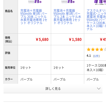
充電池＋充電器
充電池＋充電器
アスクルオリ
商品名
950mAh 単3形 パー
950mAh 単3形 パー
充電式・ニッ
プル 20本 ニッケル
プル 2本 ニッケル水
素電池 充電池
水素充電池専用 1セ
素充電池専用 1セッ
950mAh パー
ット オリジナル
ト オリジナル
ケース（200本
本入×10箱）
ナル
価格
￥5,680
￥1,580
￥45
(税込)
評価
4.1
（
6件
）
1ケース（200
1セット
1セット
販売単位
本入×10箱）
パープル
パープル
パープル
カラー
商品タイ
詳しく見る
充電池20本+充電器
充電池2本+充電器
単3形
プ
お申込番
RJ46093
RJ46092
HU85756
号