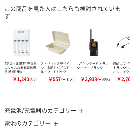
この商品を見た人はこちらも検討されていま
8点
あり
入荷待ち
在庫
す
ご注文後、お
8月9日（日）
8月9日（日）
ついてご連絡
お届け日
ます
数量
数量
数量
カゴへ
カゴへ
カ
【アスクル限定】充電器
ストリックスデザイ
JVCケンウッド トラン
FRC エフ
ニッケル水素充電池専
ン 未晒しバガスモー
シーバー ブラック
トランシー
用 単3形 単4…
ルドフードパック
ホンマイク
￥1,240
￥557～
￥3,938～
￥2,7
（税込）
（税込）
（税込）
充電池/充電器のカテゴリー
電池のカテゴリー