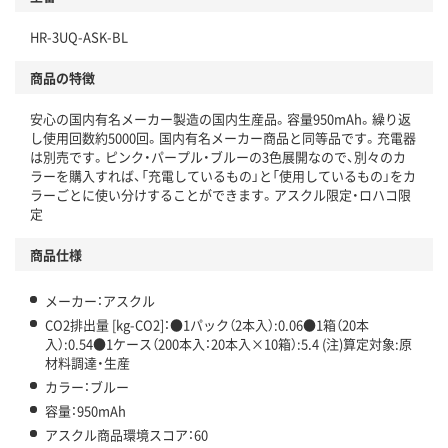
独自の回収スキームがある
HR-3UQ-ASK-BL
仕組
アスクルで資源循環している
商品の特徴
温室効果ガスなどの削減
安心の国内有名メーカー製造の国内生産品。容量950mAh。繰り返
この商品の環境配慮ポイントです。下記商品詳細「
し使用回数約5000回。国内有名メーカー商品と同等品です。充電器
アスクル商品環境スコア詳細／加点項目
」で確認できます。
は別売です。ピンク・パープル・ブルーの3色展開なので、別々のカ
ラーを購入すれば、「充電しているもの」と「使用しているもの」をカ
ラーごとに使い分けすることができます。アスクル限定・ロハコ限
定
商品仕様
メーカー：アスクル
CO2排出量 [kg-CO2]：●1パック（2本入）:0.06●1箱（20本
入）:0.54●1ケース（200本入：20本入×10箱）:5.4 (注)算定対象:原
材料調達・生産
カラー：ブルー
容量：950mAh
アスクル商品環境スコア：60