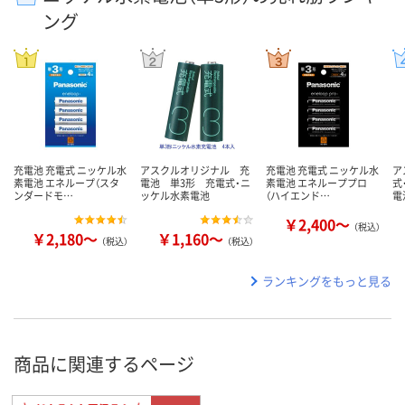
ング
充電池 充電式 ニッケル水
アスクルオリジナル 充
充電池 充電式 ニッケル水
ア
素電池 エネループ（スタ
電池 単3形 充電式・ニ
素電池 エネループプロ
式
ンダードモ…
ッケル水素電池
（ハイエンド…
電
￥2,400～
（税込）
￥2,180～
￥1,160～
（税込）
（税込）
ランキングをもっと見る
商品に関連するページ