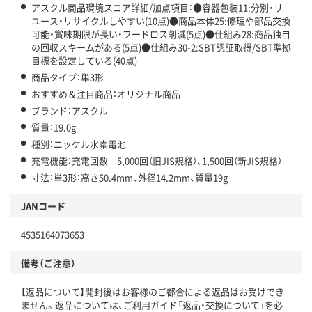
アスクル商品環境スコア詳細/加点項目：●容器包装11:分別・リ
ユース・リサイクルしやすい(10点)●商品本体25:修理や部品交換
可能・賞味期限が長い・フードロス削減(5点)●仕組み28:商品独自
の回収スキームがある(5点)●仕組み30-2:SBT認証取得/SBT準拠
目標を設定している(40点)
商品タイプ：単3形
おすすめ＆注目商品：オリジナル商品
ブランド：アスクル
質量：19.0g
種別：ニッケル水素電池
充電機能：充電回数 5,000回（旧JIS規格）、1,500回（新JIS規格）
寸法：単3形：高さ50.4mm、外径14.2mm、質量19g
JANコード
4535164073653
備考（ご注意）
【返品について】開封後はお客様のご都合による返品はお受けでき
ません。返品については、ご利用ガイド「返品・交換について」を必