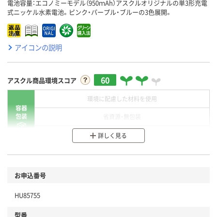
電池容量：エコノミーモデル（950ｍAh）アスクルオリジナルの単3形充電
式ニッケル水素電池。ピンク・パープル・ブルーの3色展開。
アイコンの説明
60
アスクル商品環境スコア
環境に配慮した材料を使用
容器
包装
省資源・無包装
分別・リサイクルしやすい設計
詳しく見る
環境に配慮した材料を使用
商品
お申込番号
本体
省資源・省エネ・節水
HU85755
分別・リサイクルしやすい設計
型番