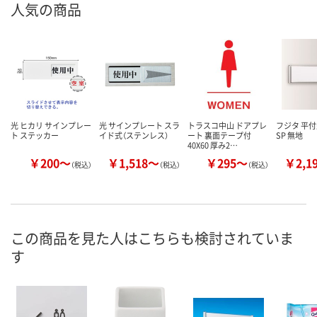
人気の商品
光 ヒカリ サインプレー
光 サインプレート スラ
トラスコ中山 ドアプレ
フジタ 平
ト ステッカー
イド式（ステンレス）
ート 裏面テープ付
SP 無地
40X60 厚み2…
￥200～
￥1,518～
￥295～
￥2,1
（税込）
（税込）
（税込）
この商品を見た人はこちらも検討されていま
す