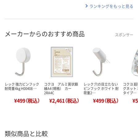
ランキングをもっと見る
メーカーからのおすすめ商品
スポンサー
レック 強力ピンフック
コクヨ アルミ賞状額
レック 穴の目立たない
コクヨ 
耐荷重4kg H00408 …
縁A4（規格） カー
ピンフック ホワイト 耐
グネット 
2RA4C
荷重2…
タイプ…
¥499（税込）
¥2,461（税込）
¥499（税込）
¥
類似商品と比較