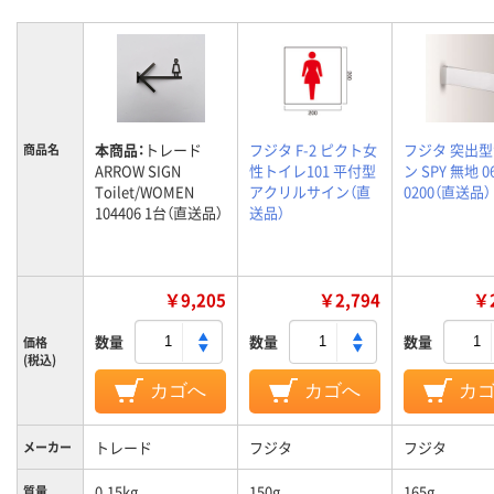
本商品：
トレード
フジタ F-2 ピクト女
フジタ 突出
商品名
ARROW SIGN
性トイレ101 平付型
ン SPY 無地 0
Toilet/WOMEN
アクリルサイン（直
0200（直送品）
104406 1台（直送品）
送品）
￥9,205
￥2,794
￥2
数量
数量
数量
価格
(税込)
カゴへ
カゴへ
カ
トレード
フジタ
フジタ
メーカー
0.15kg
150g
165g
質量