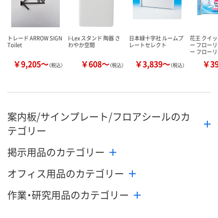
トレード ARROW SIGN
I-Lex スタンド 陶器 さ
日本緑十字社 ルームプ
花王 クイ
Toilet
わやか空間
レートセレクト
ー フロー
ー フロー
￥9,205～
￥608～
￥3,839～
￥3
（税込）
（税込）
（税込）
案内板/サインプレート/フロアシールのカ
テゴリー
掲示用品のカテゴリー
オフィス用品のカテゴリー
作業・研究用品のカテゴリー