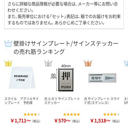
さらに詳細な商品情報が必要な場合は、メーカー等にお問い合
わせください。
また、販売単位における「セット」表記は、箱でのお届けをお約束
するものではありません。あらかじめご了承ください。
壁掛けサインプレート/サインステッカー
の売れ筋ランキング
スマイル アクリルサイ
光 ヒカリ サインプレート
光 サインプレート スライ
え
ンプレート 予約席
ステッカー
ド式（ステンレス）
DP
￥1,711～
￥570～
￥1,518～
（税込）
（税込）
（税込）