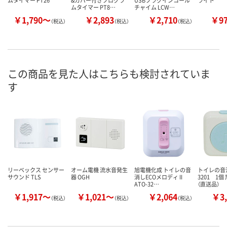
ムタイマー PT26
&カバー付きプログラ
USBプラグインコール
ライト
ムタイマー PT8…
チャイム LCW…
￥1,790～
￥2,893
￥2,710
￥9
（税込）
（税込）
（税込）
この商品を見た人はこちらも検討されていま
す
リーベックス センサー
オーム電機 流水音発生
旭電機化成 トイレの音
トイレの音消
サウンド TLS
器 OGH
消しECOメロディ II
3201 1
ATO-32…
（直送品）
￥1,917～
￥1,021～
￥2,064
￥3,
（税込）
（税込）
（税込）