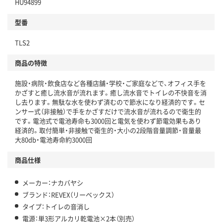
HU94899
型番
TLS2
商品の特徴
施設・病院・飲食店など各種店舗・学校・ご家庭などで、オフィス手を
かざすと癒し流水音が流れます。癒し流水音でトイレの不快音を消
し去ります。無駄な水を使わず済むので節水になり経済的です。セ
ンサー式（非接触）で手をかざすだけで流水音が流れるので衛生的
です。電池式で電池寿命も3000回と電気を使わず節電効果もあり
経済的。取付簡単・非接触で衛生的・大小の2段階音量調節・音量最
大80db・電池寿命約3000回
商品仕様
メーカー：ナカバヤシ
ブランド：REVEX（リーベックス）
タイプ：トイレの音消し
電源：単3形アルカリ乾電池×2本（別売）