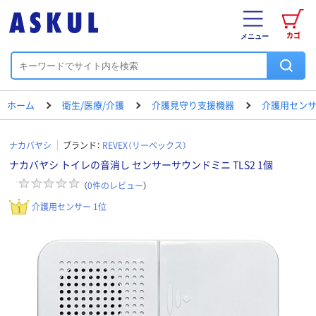
カゴ
メニュー
ホーム
衛生/医療/介護
介護見守り支援機器
介護用セン
ナカバヤシ
ブランド：
REVEX（リーベックス）
ナカバヤシ トイレの音消し センサーサウンドミニ TLS2 1個
（
0
件のレビュー
）
介護用センサー 1位