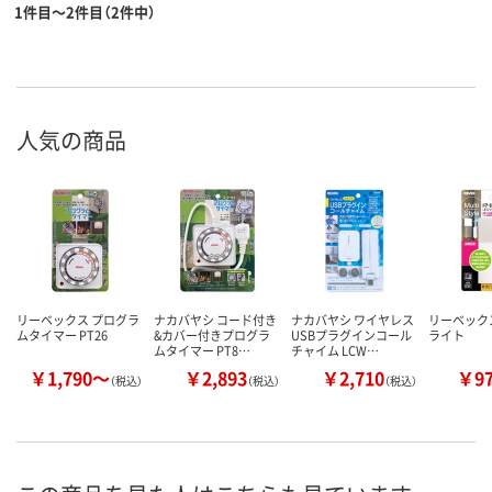
1件目～2件目（2件中）
人気の商品
リーベックス プログラ
ナカバヤシ コード付き
ナカバヤシ ワイヤレス
リーベック
ムタイマー PT26
&カバー付きプログラ
USBプラグインコール
ライト
ムタイマー PT8…
チャイム LCW…
￥1,790～
￥2,893
￥2,710
￥9
（税込）
（税込）
（税込）