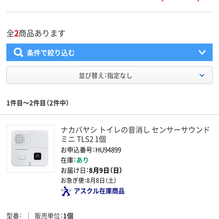
全
2
商品あります
条件で絞り込む
並び替え：指定なし
1件目～2件目（2件中）
ナカバヤシ トイレの音消し センサーサウンド
ミニ TLS2 1個
お申込番号：HU94899
在庫：
あり
お届け日：
8月9日（日）
お急ぎ便：
8月8日（土）
アスクル在庫商品
型番
販売単位
1個