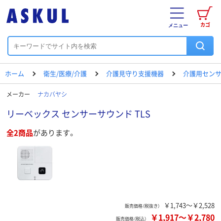
カゴ
メニュー
ホーム
衛生/医療/介護
介護見守り支援機器
介護用セン
メーカー
ナカバヤシ
リーベックス センサーサウンド TLS
全2商品
があります。
￥1,743～￥2,528
販売価格（税抜き）
￥1,917
～
￥2,780
販売価格（税込）