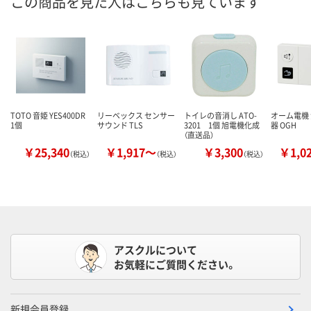
この商品を見た人はこちらも見ています
TOTO 音姫 YES400DR
リーベックス センサー
トイレの音消し ATO-
オーム電機
1個
サウンド TLS
3201 1個 旭電機化成
器 OGH
（直送品）
￥25,340
￥1,917～
￥3,300
￥1,0
（税込）
（税込）
（税込）
アスクルについて
お気軽にご質問ください。
新規会員登録