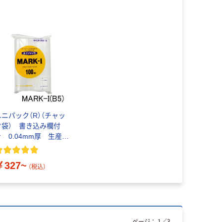
ユニパック（R）（チャッ
ク袋） 書き込み欄付
き 0.04mm厚 生産日
本社 セイニチ
￥327~
（税込）
ページ：
1
／
3