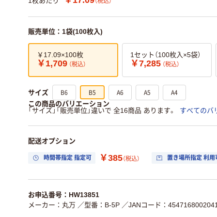
1枚あたり
（税込）
販売単位：1袋(100枚入)
￥17.09×100枚
1セット（100枚入×5袋）
￥1,709
￥7,285
（税込）
（税込）
B6
B5
A6
A5
A4
サイズ
この商品のバリエーション
「サイズ」「販売単位」違いで 全16商品 あります。
すべてのバ
配送オプション
￥385
時間帯指定 指定可
置き場所指定 利用
（税込）
お申込番号：HW13851
メーカー：丸万
／型番：B-5P
／JANコード：454716800204