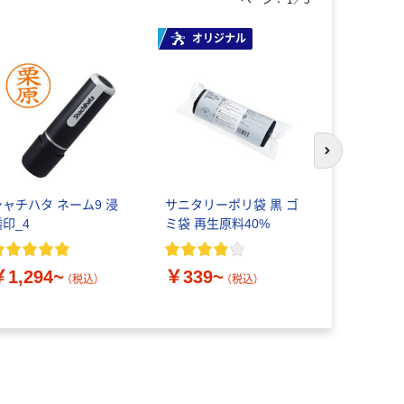
オリジナル
本気プ
次のスライド
シャチハタ ネーム9 浸
サニタリーポリ袋 黒 ゴ
ティッシュ
透印_4
ミ袋 再生原料40%
ックス 150
スクル ス
クト ビビッ
￥1,294~
￥339~
証
（税込）
（税込）
￥328~