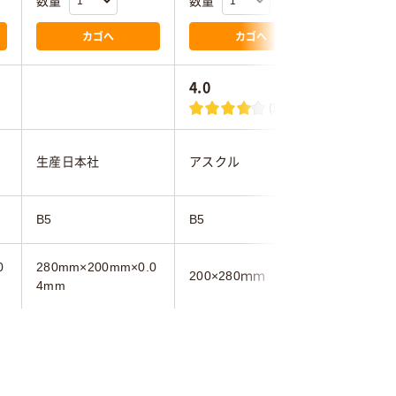
数量
数量
数量
カゴへ
カゴへ
4.0
4.3
(2)
生産日本社
アスクル
アスクル
B5
B5
B5
0
280mm×200mm×0.0
200×280ｍｍ
200×28
4mm
袋入り（吊しひもな
袋入り（吊しひもな
袋入り（
し）
し）
し）