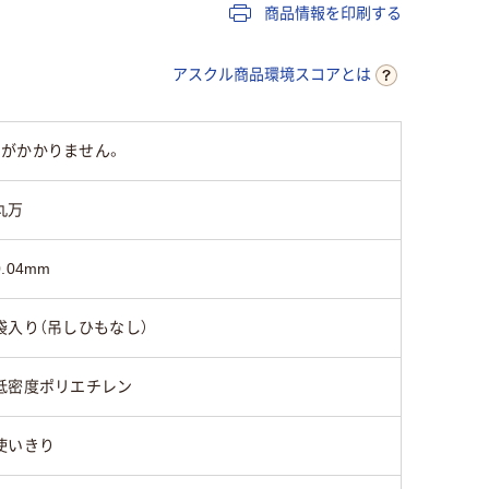
LDPE（ツルツルタイ
LDPE（ツルツルタイ
LDPE（
商品情報を印刷する
プ）
プ）
プ）
アスクル商品環境スコアとは
25
25
25
間がかかりません。
丸万
0.04mm
袋入り（吊しひもなし）
低密度ポリエチレン
使いきり