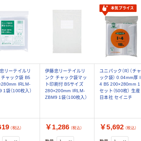
本気プライス
忠リーテイルリ
伊藤忠リーテイルリ
ユニパック（R）（チ
 チャック袋 B5
ンク チャック袋マッ
ック袋） 0.04mm厚 I
×280mm IRLM-
ト印刷付 B5サイズ
4 B5 200×280mm 1
9 1袋（100枚入）
280×200mm IRLM-
セット（500枚） 生産
ZBM9 1袋（100枚入）
日本社 セイニチ
19
￥1,286
￥5,692
（税込）
（税込）
（税込）