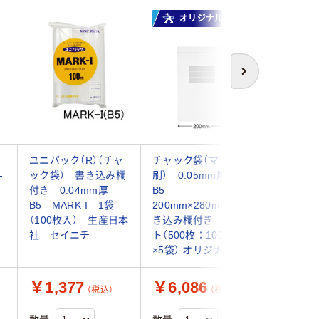
オリジナル
オ
次へ
ャ
ユニパック（R）（チャ
チャック袋（マット印
アスクル
-
ック袋） 書き込み欄
刷） 0.05mm厚
ル チャ
付き 0.04mm厚
B5
ック付
B5 MARK-I 1袋
200mm×280mm 書
0.04m
（100枚入） 生産日本
き込み欄付き 1セッ
200mm×
社 セイニチ
ト（500枚：100枚入
袋（100
×5袋） オリジナル
ナル
￥1,377
￥6,086
￥612
（税込）
（税込）