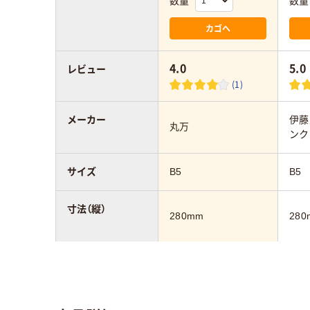
数量
数量
カゴへ
4.0
5.0
レビュー
(1)
メーカー
伊藤
丸万
ンク
サイズ
B5
B5
寸法（縦）
280mm
280
袋の種類
袋入り（吊しひもな
袋入
し）
し）