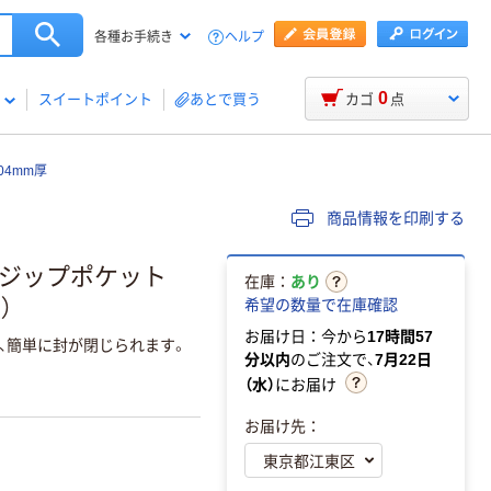
ヘルプ
各種お手続き
0
スイートポイント
あとで買う
カゴ
点
04mm厚
商品情報を印刷する
ルジップポケット
在庫：
あり
）
希望の数量で在庫確認
お届け日：今から
17時間57
、簡単に封が閉じられます。
分以内
のご注文で、
7月22日
（水）
にお届け
お届け先：