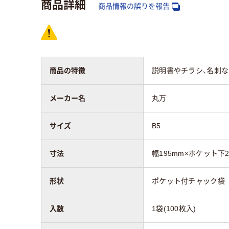
商品詳細
材質
LDPE（ツルツルタイ
LD
商品情報の誤りを報告
プ）
プ）
アスクル商品環境
スコア
商品の特徴
説明書やチラシ、名刺
メーカー名
丸万
サイズ
B5
寸法
幅195mm×ポケット下2
形状
ポケット付チャック袋
入数
1袋(100枚入)