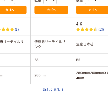
数量
数量
カゴへ
カゴへ
カゴへ
4.6
(3)
(13)
忠リーテイルリ
伊藤忠リーテイルリ
生産日本社
ンク
B5
B5
280mm×200mm×0.
mm
280mm
4mm
詳しく見る
り（吊しひもな
袋入り（吊しひもな
袋入り（吊しひもな
し）
し）