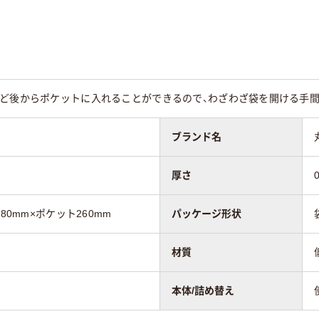
PE（ツルツルタイ
LDPE（ツルツルタイ
LDPE（ツルツルタイ
プ）
プ）
25
など後からポケットに入れることができるので、わざわざ袋を開ける手
ブランド名
厚さ
80mm×ポケット260mm
パッケージ形状
材質
本体/詰め替え