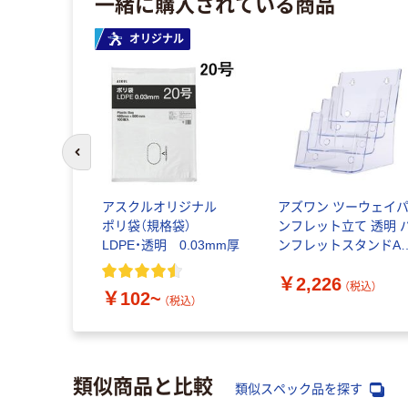
一緒に購入されている商品
オリジナル
前のスライドへ
アスクルオリジナル
アズワン ツーウェイ
ポリ袋（規格袋）
ンフレット立て 透明 
LDPE・透明 0.03mm厚
ンフレットスタンドA
4段 68-0986-89 1個（
￥2,226
送品）
（税込）
￥102~
（税込）
類似商品と比較
類似スペック品を探す