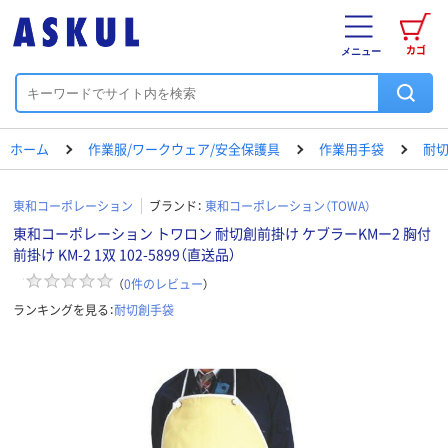
カゴ
メニュー
ホーム
作業服/ワークウェア/安全保護具
作業用手袋
耐
東和コーポレーション
ブランド：
東和コーポレーション（TOWA）
東和コーポレーション トワロン 耐切創前掛け ケブラーKMー2 胸付
前掛け KM-2 1双 102-5899（直送品）
（
0
件のレビュー
）
ランキングを見る：
耐切創手袋