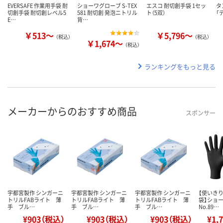
EVERSAFE 作業用手袋 耐
ショーワグローブ S-TEX
エスコ 耐切創手袋 1セッ
タ
切創手袋 耐切創レベル5
581 耐切創 発泡ニトリル
ト（5双）
「
E…
背…
￥513～
￥5,796～
（税込）
（税込）
￥1,674～
（税込）
ランキングをもっと見る
メーカーからのおすすめ商品
スポンサー
宇都宮製作 シンガーニ
宇都宮製作 シンガーニ
宇都宮製作 シンガーニ
【使いき
トリルFABライト 薄
トリルFABライト 薄
トリルFABライト 薄
袋】ショ
手 ブル…
手 ブル…
手 ブル…
No.89…
¥903（税込）
¥903（税込）
¥903（税込）
¥1,