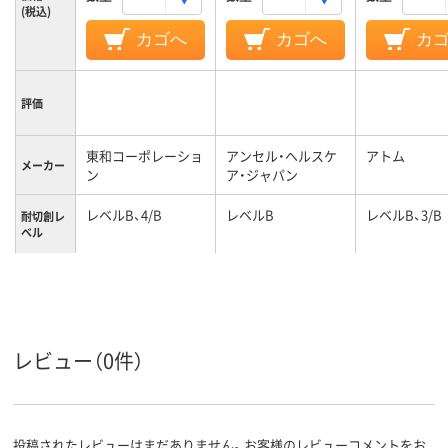
(税込)
カゴへ
カゴへ
カ
評価
東和コーポレーショ
アンセル・ヘルスケ
アトム
メーカー
ン
ア・ジャパン
レベルB、4/B
レベルB
レベルB、3/B
耐切創レ
ベル
レビュー（0件）
投稿されたレビューはまだありません。お客様のレビューコメントをお