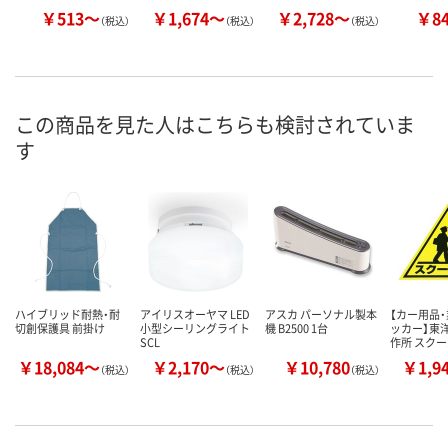
￥513～
￥1,674～
￥2,728～
￥8
（税込）
（税込）
（税込）
この商品を見た人はこちらも検討されていま
す
ハイブリッド耐熱・耐
アイリスオーヤマ LED
アスカ パーソナル製本
【カー用品
切創保護具 前掛け
小型シーリングライト
機 B2500 1台
ッカー】東
SCL
作所 スク
￥18,084～
￥2,170～
￥10,780
￥1,9
（税込）
（税込）
（税込）