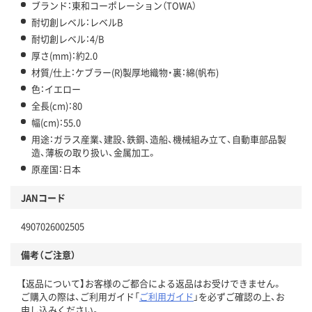
ブランド：東和コーポレーション（TOWA）
耐切創レベル：レベルB
耐切創レベル：4/B
厚さ(mm)：約2.0
材質/仕上：ケブラー(R)製厚地織物・裏：綿(帆布)
色：イエロー
全長(cm)：80
幅(cm)：55.0
用途：ガラス産業、建設、鉄鋼、造船、機械組み立て、自動車部品製
造、薄板の取り扱い、金属加工。
原産国：日本
JANコード
4907026002505
備考（ご注意）
【返品について】お客様のご都合による返品はお受けできません。
ご購入の際は、ご利用ガイド「
ご利用ガイド
」を必ずご確認の上、お
申し込みください。