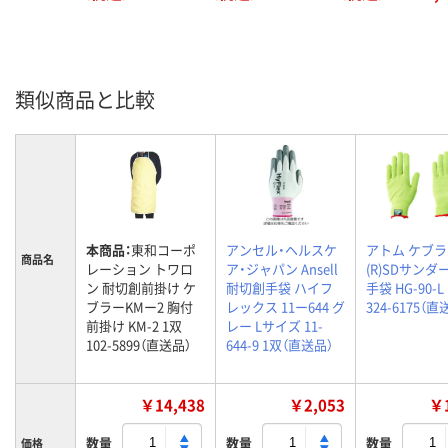
類似商品と比較
本商品：
東和コーポ
アンセル・ヘルスケ
アトム ケブ
商品名
レーション トワロ
ア・ジャパン Ansell
(R)SDサンダ
ン 耐切創前掛け ケ
耐切創手袋 ハイフ
手袋 HG-90-L
ブラーKMー2 胸付
レックス 11ー644 グ
324-6175（直
前掛け KM-2 1双
レー Lサイズ 11-
102-5899（直送品）
644-9 1双（直送品）
￥14,438
￥2,053
￥1
数量
数量
数量
価格