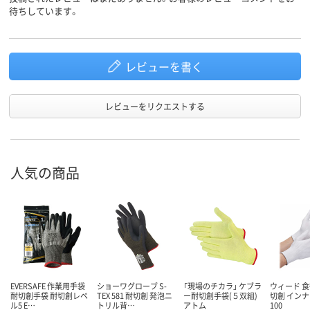
待ちしています。
レビューを書く
レビューをリクエストする
人気の商品
EVERSAFE 作業用手袋
ショーワグローブ S-
「現場のチカラ」 ケブラ
ウィード 食
耐切創手袋 耐切創レベ
TEX 581 耐切創 発泡ニ
ー耐切創手袋(５双組)
切創 インナ
ル5 E…
トリル背…
アトム
100