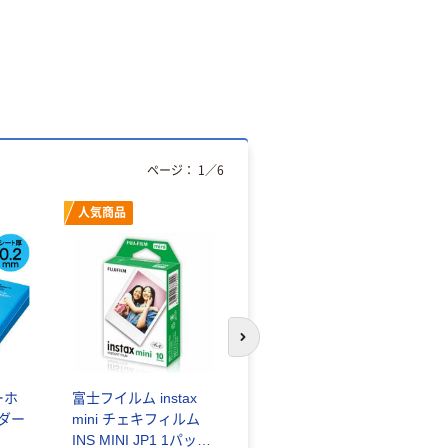
ページ：
1
／
6
人気商品
オリジナル
次のスライドへ
ーホ
富士フイルム instax
ゴミ袋 エコノミータ
ンダー
mini チェキフィルム
イプ 乳白半透明 高密
INS MINI JP1 1パック
度タイプ 詰替用 バイ