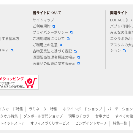
当サイトについて
関連サイト
アスクルについてお気軽にご質問ください
サイトマップ
LOHACO（ロ
ご利用規約
パプリ（印刷・
プライバシーポリシー
みんなの仕事
対する基本方
ご利用環境について
エシラボ（We
ご利用上の注意
アスクルの大
リティ
ション
古物営業法に基づく表記
酒類販売管理者標識の掲示
医薬品の販売に関する表示
イムカード特集
ラミネーター特集
ホワイトボードショップ
パーテーション
タオル特集
ダンボール専門ショップ
現場のチカラ
台車ナビ
すべての働
トイットストア
オフィスづくりサービス
ピンポイントサーチ
特集一覧