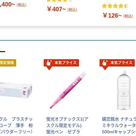
,400~
（税込）
￥407~
（税込）
￥126~
（税込）
ー
限定価格
本気プライス
本気プライス
クル プラスチッ
蛍光オプテックス1(ア
嬬恋銘水 ナチュ
ローブ 薄手 粉
スクル限定モデル)
ミネラルウォータ
（パウダーフリー）
蛍光ペン ゼブラ
500mlキャップ