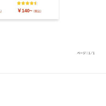
レス
￥140~
￥686~
）
（税込）
（税込）
ページ：
1
／
1