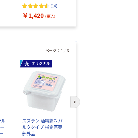
（10枚入り）
オマス素材10％配合
(
14
)
￥1,420
￥616~
（税込）
（税込）
ページ：
1
／
3
オリジナル
人気商品
次のスライドへ
ラル
スズラン 酒精綿G バ
サントリー 天然水 ミ
ー
ルクタイプ 指定医薬
ネラルウォーター ペ
シール
部外品
ットボトル