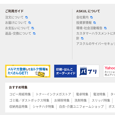
ご利用ガイド
ASKUL について
注文について
会社案内
お届けについて
投資家情報
お支払いについて
環境・社会活動報告
返品・交換について
カスタマーハラスメントに
針
アスクルのサイバーセキュ
おすすめ特集
コピー用紙特集
トナー・インクメガストア
電卓特集
電池特集
タ
ゴミ箱／ダストボックス特集
お掃除特集
洗剤特集
スリッパ特集
収納用品特集
シャチハタ特集
白衣・介護ユニフォームショップ
ポス