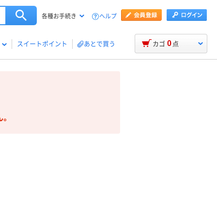
ヘルプ
各種お手続き
0
スイートポイント
あとで買う
カゴ
点
ん。