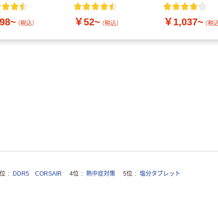
付き／2Lラベル
10本
98~
￥52~
￥1,037~
（税込）
（税込）
（税込
3位
DDR5 CORSAIR
4位
熱中症対策
5位
塩分タブレット