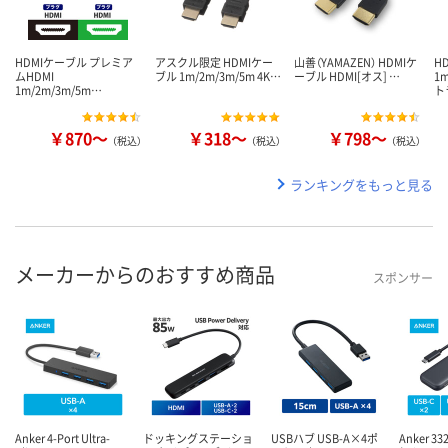
HDMIケーブル プレミア
アスクル限定 HDMIケー
山善（YAMAZEN） HDMIケ
H
ムHDMI
ブル 1m/2m/3m/5m 4K…
ーブル HDMI[オス] …
1m
1m/2m/3m/5m…
ト
￥870～
￥318～
￥798～
（税込）
（税込）
（税込）
ランキングをもっと見る
メーカーからのおすすめ商品
スポンサー
Anker 4-Port Ultra-
ドッキングステーショ
USBハブ USB-A×4ポ
Anker 33