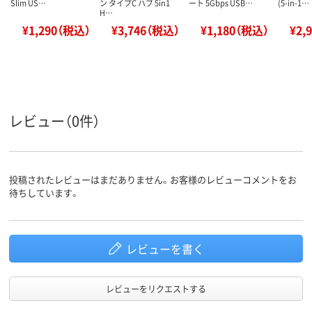
Slim US…
ン タイプC ハブ 5in1
ート 5Gbps USB…
(5-in-1…
H…
¥1,290（税込）
¥3,746（税込）
¥1,180（税込）
¥2,
レビュー（0件）
投稿されたレビューはまだありません。お客様のレビューコメントをお
待ちしています。
レビューを書く
レビューをリクエストする