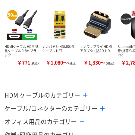
数量
数量
数量
カゴへ
カゴへ
カ
HDMIケーブル HDMI延
ナカバヤシ HDMI延長
サンワサプライ HDMI
Bluetoo
長ケーブル 0.5m ブラ
ケーブル HET
アダプタ L型 AD-HD
音/抗菌/3ボ
ック …
Red…
￥771
￥1,080～
￥1,330～
￥2,7
（税込）
（税込）
（税込）
HDMIケーブルのカテゴリー
ケーブル/コネクターのカテゴリー
オフィス用品のカテゴリー
作業・研究用品のカテゴリー