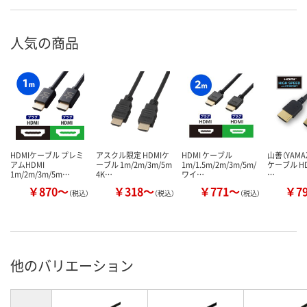
人気の商品
HDMIケーブル プレミ
アスクル限定 HDMIケ
HDMI ケーブル
山善（YAMAZ
アムHDMI
ーブル 1m/2m/3m/5m
1m/1.5m/2m/3m/5m/
ケーブル HD
1m/2m/3m/5m…
4K…
ワイ…
…
￥870～
￥318～
￥771～
￥7
（税込）
（税込）
（税込）
他のバリエーション