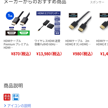
メーカーからのおすすめ商品
スポンサー
HDMIケーブル
ワイヤレスHDMI 送受
HDMIケーブル 2m
HDMI
Premium プレミアム
信機 FullHD 60Hz…
HDMI[オス]-HDMI[…
HDMI[オス
HDMI…
¥870（税込）
¥13,980（税込）
¥980（税込）
¥1,
商品説明
アイコンの説明