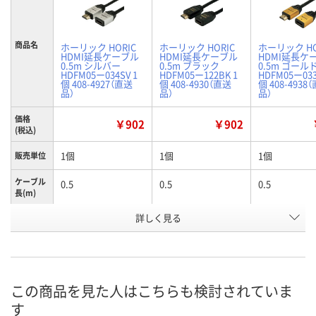
商品名
ホーリック HORIC
ホーリック HORIC
ホーリック HO
HDMI延長ケーブル
HDMI延長ケーブル
HDMI延長ケ
0.5m シルバー
0.5m ブラック
0.5m ゴール
HDFM05ー034SV 1
HDFM05ー122BK 1
HDFM05ー033
個 408-4927（直送
個 408-4930（直送
個 408-4938
品）
品）
品）
価格
￥902
￥902
(税込)
1個
1個
1個
販売単位
ケーブル
0.5
0.5
0.5
長(m)
お申込番
詳しく見る
HE92522
HE92523
HE92461
号
直送品
直送品
直送品
在庫
8月26日（水）まで
8月26日（水）まで
8月26日（水）
お届け日
この商品を見た人はこちらも検討されていま
す