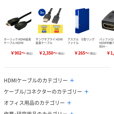
数量
数量
数量
カゴへ
カゴへ
カ
ホーリック HDMI延長
サンワサプライ HDMI
アスクル D型リング
バッファロー 
ケーブル HDFM
延長ケーブル
ファイル
HDMI中継
BSH…
￥902～
￥2,350～
￥265～
￥1,
（税込）
（税込）
（税込）
HDMIケーブルのカテゴリー
ケーブル/コネクターのカテゴリー
オフィス用品のカテゴリー
作業・研究用品のカテゴリー