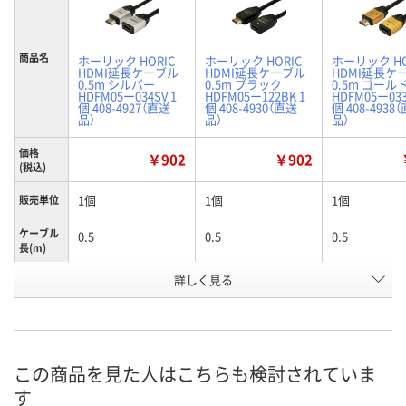
商品名
ホーリック HORIC
ホーリック HORIC
ホーリック HO
HDMI延長ケーブル
HDMI延長ケーブル
HDMI延長ケ
0.5m シルバー
0.5m ブラック
0.5m ゴール
HDFM05ー034SV 1
HDFM05ー122BK 1
HDFM05ー033
個 408-4927（直送
個 408-4930（直送
個 408-4938
品）
品）
品）
価格
￥902
￥902
(税込)
1個
1個
1個
販売単位
ケーブル
0.5
0.5
0.5
長(m)
お申込番
詳しく見る
HE92522
HE92523
HE92461
号
直送品
直送品
直送品
在庫
8月26日（水）まで
8月26日（水）まで
8月26日（水）
お届け日
この商品を見た人はこちらも検討されていま
す