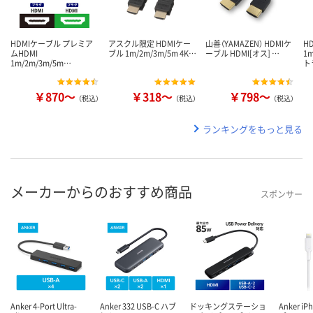
HDMIケーブル プレミア
アスクル限定 HDMIケー
山善（YAMAZEN） HDMIケ
H
ムHDMI
ブル 1m/2m/3m/5m 4K…
ーブル HDMI[オス] …
1m
1m/2m/3m/5m…
ト
￥870～
￥318～
￥798～
（税込）
（税込）
（税込）
ランキングをもっと見る
メーカーからのおすすめ商品
スポンサー
Anker 4-Port Ultra-
Anker 332 USB-C ハブ
ドッキングステーショ
Anker i