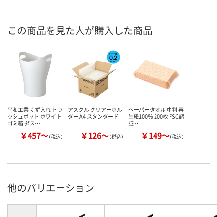
この商品を見た人が購入した商品
平和工業 くず入れ トラ
アスクル クリアーホル
ペーパータオル 中判 再
ッシュポット ホワイト
ダー A4 スタンダード
生紙100％ 200枚 FSC認
ゴミ箱 ダス…
証 …
￥457～
￥126～
￥149～
（税込）
（税込）
（税込）
他のバリエーション