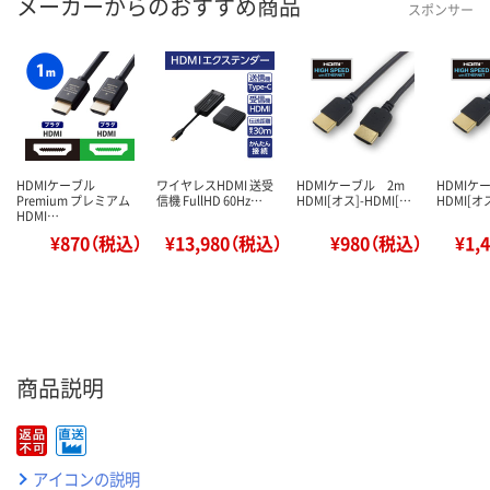
メーカーからのおすすめ商品
スポンサー
HDMIケーブル
ワイヤレスHDMI 送受
HDMIケーブル 2m
HDMI
Premium プレミアム
信機 FullHD 60Hz…
HDMI[オス]-HDMI[…
HDMI[オス
HDMI…
¥870（税込）
¥13,980（税込）
¥980（税込）
¥1,
商品説明
アイコンの説明