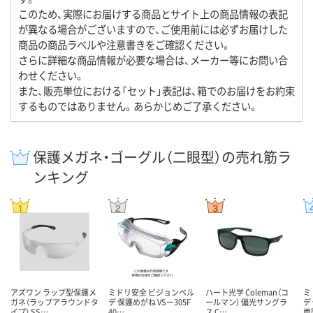
このため、実際にお届けする商品とサイト上の商品情報の表記
が異なる場合がございますので、ご使用前には必ずお届けした
商品の商品ラベルや注意書きをご確認ください。
さらに詳細な商品情報が必要な場合は、メーカー等にお問い合
わせください。
また、販売単位における「セット」表記は、箱でのお届けをお約束
するものではありません。あらかじめご了承ください。
保護メガネ・ゴーグル（二眼型）の売れ筋ラ
ンキング
アズワン ラップ型保護メ
ミドリ安全 ビジョンベル
ハート光学 Coleman（コ
ミ
ガネ（ラップアラウンドタ
デ 保護めがね VSー305F
ールマン） 偏光サングラ
デ
イプ） SS…
40…
ス C…
面