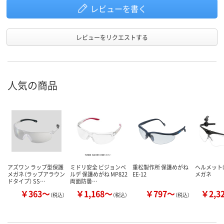
レビューを書く
レビューをリクエストする
人気の商品
アズワン ラップ型保護
ミドリ安全 ビジョンベ
重松製作所 保護めがね
ヘルメット
メガネ（ラップアラウン
ルデ 保護めがね MP822
EE-12
メガネ
ドタイプ） SS…
両面防曇…
￥363～
￥1,168～
￥797～
￥2,3
（税込）
（税込）
（税込）