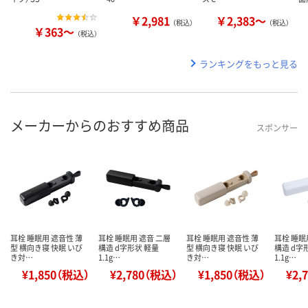
￥2,981
￥2,383～
（税込）
（税込）
￥363～
（税込）
ランキングをもっと見る
メーカーからのおすすめ商品
スポンサー
耳栓 睡眠用 遮音性 薄
耳栓 睡眠用 遮音 二層
耳栓 睡眠用 遮音性 薄
耳栓 睡眠
型 横向き寝 快眠 いび
構造 d字形状 軽量
型 横向き寝 快眠 いび
構造 d字
き対…
1.1g…
き対…
1.1g…
¥1,850（税込）
¥2,780（税込）
¥1,850（税込）
¥2,