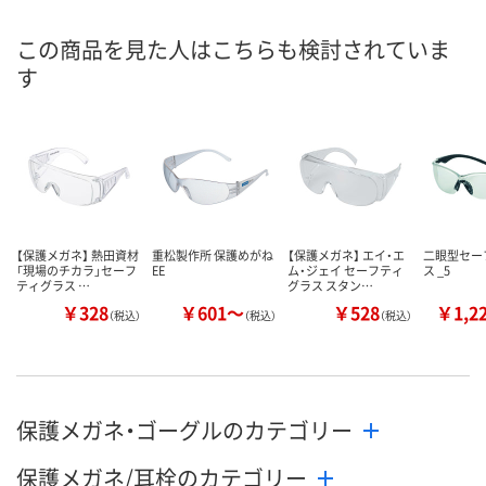
この商品を見た人はこちらも検討されていま
す
【保護メガネ】 熱田資材
重松製作所 保護めがね
【保護メガネ】 エイ・エ
二眼型セー
「現場のチカラ」セーフ
EE
ム・ジェイ セーフティ
ス _5
ティグラス …
グラス スタン…
￥328
￥601～
￥528
￥1,2
（税込）
（税込）
（税込）
保護メガネ・ゴーグルのカテゴリー
保護メガネ/耳栓のカテゴリー