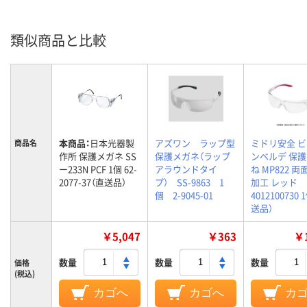
類似商品と比較
本商品：
日本光器製
アズワン ラップ型
ミドリ安全 
商品名
作所 保護メガネ SS
保護メガネ（ラップ
ンベルデ 保
ー233N PCF 1個 62-
アラウンドタイ
ね MP822 
2077-37（直送品）
プ） SS-9863 1
加工 レッド
個 2-9045-01
4012100730
送品）
￥5,047
￥363
￥1
数量
数量
数量
価格
(税込)
カゴへ
カゴへ
カ