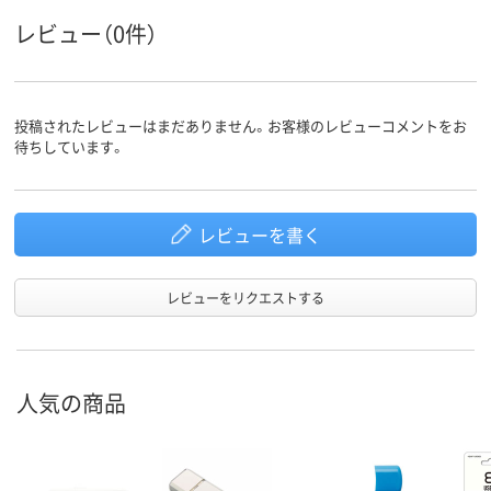
ループ
系
レビュー（0件）
USB タイプA オス、
Type-A
Type-A
コネクタ
形状
Type-A
ストラッ
あり
あり
あり
投稿されたレビューはまだありません。お客様のレビューコメントをお
プホール
待ちしています。
1年
1年間
保証期間
レビューを書く
レビューをリクエストする
人気の商品