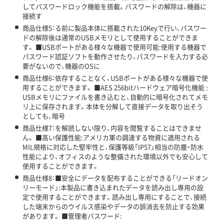
してパスワードロック機能を搭載。パスワードの解除は、機器に
接続す
商品仕様5：る前に製品本体に搭載された10Keyで行い、パスワー
ドの解除後は通常のUSBメモリとして使用することができま
す。 ■USBポートがある様々な機器で使用可能:使用する機器で
パスワード認証ソフトを動作させたり、パスワードを入力する必
要がないので、機器のOSに
商品仕様6：依存することなく、USBポートがある様々な機器で使
用することができます。 ■AES 256bitハードウェア暗号化機能 :
USBメモリにファイルを書き込むと、自動的に暗号化されてメモ
リ上に保存されます。本体を分解して直接データを取り出そう
としても、暗号
商品仕様7：を解読しない限り、内容を閲覧することはできませ
ん。 ■高い保護性能:アメリカ軍の調達する物資に適用される
MIL規格に対応した堅牢性と、保護等級「IP57」相当の防塵・防水
性能により、オフィスのような整備された環境以外でも安心して
使用することができます。
商品仕様8：■安全にデータを配布することができる「リードオン
リーモード」:本製品に書き込まれたデータを読み出し専用の設
定で使用することができます。読み出し専用にすることで、接続
した端末からのウイルス感染やデータの誤消去を防止する効果
があります。 ■管理者パスワード: