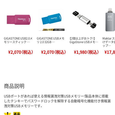
GIGASTONE USB2.0メ
GIGASTONE USBメモ
【2個以上がおトク！】
Maktar
モリースティック …
リ 2.0 32GB …
GigaStone USBメモ…
けデータ
ップ…
¥2,070（税込）
¥2,070（税込）
¥1,980（税込）
¥17,
商品説明
USBポートがあれば使える情報漏洩対策USBメモリー!製品本体に搭載
したテンキーでパスワードロックを解除する自動暗号化機能付き情報漏
洩対策USBメモリーです。