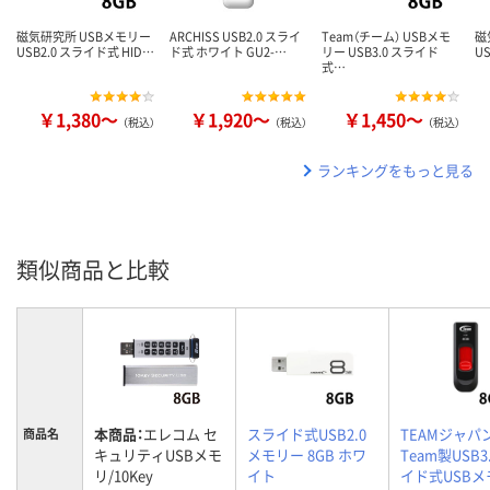
磁気研究所 USBメモリー
ARCHISS USB2.0 スライ
Team（チーム） USBメモ
磁
USB2.0 スライド式 HID…
ド式 ホワイト GU2-…
リー USB3.0 スライド
U
式…
￥1,380～
￥1,920～
￥1,450～
（税込）
（税込）
（税込）
ランキングをもっと見る
類似商品と比較
本商品：
エレコム セ
スライド式USB2.0
TEAMジャパ
商品名
キュリティUSBメモ
メモリー 8GB ホワ
Team製USB3
リ/10Key
イト
イド式USBメ