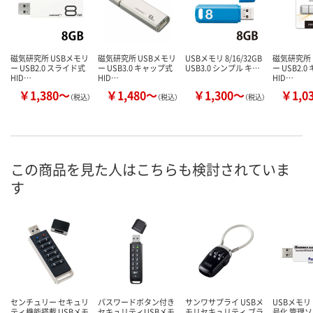
磁気研究所 USBメモリ
磁気研究所 USBメモリ
USBメモリ 8/16/32GB
磁気研究所 
ー USB2.0 スライド式
ー USB3.0 キャップ式
USB3.0 シンプル キ…
ー USB2.
HID…
HID…
HID…
￥1,380～
￥1,480～
￥1,300～
￥1,0
（税込）
（税込）
（税込）
この商品を見た人はこちらも検討されていま
す
センチュリー セキュリ
パスワードボタン付き
サンワサプライ USBメ
USBメモリ U
ティ機能搭載 USBメモ
セキュリティUSBメモ
モリセキュリティ ブラ
号化 管理