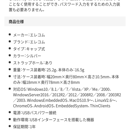
ことなく使用することができ、パスワード入力をするための入力装
置も必要ありません。
商品仕様
メーカー：エレコム
ブランド：エレコム
タイプ：キャップ式
カラー：シルバー
ストラップホール：あり
重量：ケース装着時：25.2g、本体のみ：16.5g
寸法：ケース装着時：幅20mm×奥行80mm×高さ10.5mm、本体
のみ：幅18mm×奥行78mm×高さ8mm
対応OS：Windows10／8.1／8／7／Vista／XP／Me／2000、
WindowsServer2016／2012R2／2012／2008R2／2008／2003R2
／2003、WindowsEmbeddedOS、MacOS10.9～、LinuxV2.6～、
ChromeOS、AndroidOS、EmbeddedSystem、ThinClients
電源：USBバスパワー接続
動作環境：USBインターフェースを搭載した機器
保証期間：1年