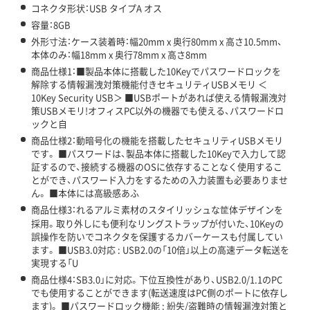
コネクタ形状：USB タイプA オス
容量：8GB
外形寸法：ケース装着時：幅20mm x 奥行80mm x 高さ10.5mm、
本体のみ：幅18mm x 奥行78mm x 高さ8mm
商品仕様1：■製品本体に搭載した10Keyでパスワードロックを
解除する情報漏洩対策機能付きセキュリティUSBメモリ ＜
10Key Security USB＞ ■USBポートがあれば使える情報漏洩対
策USBメモリ!オフィスPC以外の機器でも使える、パスワードロ
ックと自
商品仕様2：動暗号化の機能を搭載したセキュリティUSBメモリ
です。 ■パスワードは、製品本体に搭載した10Keyで入力して認
証するので、接続する機器のOSに依存することなく使用するこ
とができ、パスワード入力をするための入力装置も必要ありませ
ん。 ■本体には高級感あふ
商品仕様3：れるアルミ素材のスタイリッシュな筐体デザインを
採用。取り外しにも便利なリングストラップが付いた、10Keyの
誤操作を防いでコネクタを保護するカバーケースも付属してい
ます。 ■USB3.0対応 : USB2.0の「10倍」以上の高速データ転送を
実現する「U
商品仕様4：SB3.0」に対応。下位互換性があり、USB2.0/1.1のPC
でも使用することができます(転送速度はPC側のポートに依存し
ます)。 ■パスワードロック機能 : 紛失/盗難時の情報漏洩対策と