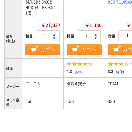
付/USB3.0/8GB
8GB TC14538
HUD-PUTK308GA1
1個
￥27,027
￥1,380
￥1
数量
数量
数量
価格
(税込)
カゴへ
カゴへ
カ
評価
4.3
3.2
（
6件
）
（
4件
）
エレコム
磁気研究所
TEAM
メーカー
メモリ容
8GB
8GB
8GB
量
キャップ式
スライド式
スライド式
タイプ
シルバー系
ホワイト系
ブラック系、
カラーグ