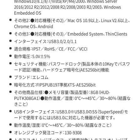
Windows10/8.1/8/7/Vista/XP/Me/2000、Windows Server
2016/2012 R2/2012/2008 R2/2008/2003 R2/2003、Windows
Embedded OS
その他2：●対応機種(その2)／Mac OS 10.9以上、Linux V2.6以上、
Chrome OS、Android
その他3：●対応機種(その3)／Embedded System、ThinClients
インターフェイス：USB3.0/2.0/1.1
適合規格：IP57／RoHS／CE／FCC／VCCI
動作電圧：5.0V±5％
セキュリティ機能：パスワードロック(製品本体の10Keyでパスワ
ード認証）機能、ハードウェア暗号化(AES256bit)機能
ブランド：エレコム
暗号化方式：FIPSPUB197準拠XTS-AES256bit
その他商品仕様：●メモリ容量（製品型番）：8GB（HUD-
PUTK308GA1）●動作温度／湿度：0℃～+45℃／30～80％（結露な
きこと）
USBインターフェイス：USB3.0※USB3.0のSS（SuperSpeed）モ
ードで使用するにはUSB3.0に対応した機器が必要です。
動作温度/湿度：0℃～+45℃／30～80％（結露なきこと）
オレンジブック発注コード：130-9308
トラスコ オレンジブックコード検索対象：トラスコ オレンジブ