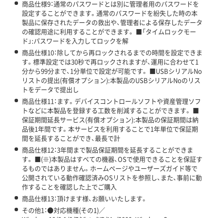
商品仕様9：通常のパスワードとは別に管理者用のパスワードを
設定することができます。通常のパスワードを紛失した時の本
製品に保存されたデータの救出や、管理者による保存したデータ
の確認用途に利用することができます。 ■「タイムロックモー
ド」:パスワードを入力してロックを解
商品仕様10：除してから再ロックされるまでの時間を設定できま
す。標準設定では30秒で再ロックされますが、運用に合わせて1
分から99分まで、1分単位で設定が可能です。 ■USBシリアルNo
リストの提出(有償オプション):本製品のUSBシリアルNoのリス
トをデータで提出し
商品仕様11：ます。デバイスコントロールソフトや資産管理ソフ
トなどに本製品を登録する工数を削減することができます。 ■
保証期間延長サービス(有償オプション):本製品の保証期間は納
品後1年間です。本サービスを利用することで1年単位で保証期
間を延長することができ、最長で計
商品仕様12：3年間まで製品保証期間を延長することができま
す。 ■(※)本製品はすべての機器、OSで使用できることを保証す
るものではありません。ホームページやユーザーズガイド等で
公開されている動作確認済みOSリストを参照し、また、事前に動
作することを確認した上でご購入
商品仕様13：頂けます様、お願いいたします。
その他1：●対応機種(その1)／