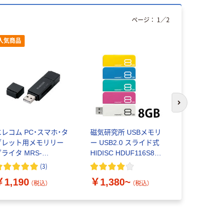
ページ：
1
／
2
人気商品
本気プ
次のスライド
エレコム PC・スマホ・タ
磁気研究所 USBメモリ
USBメモリー
ブレット用メモリリー
ー USB2.0 スライド式
キャップ式 3
ライタ MRS-
HIDISC HDUF116S8G2
GB キオク
BD09BK
シリーズ 8GB
(
3
)
￥1,190
￥1,380~
￥2,728
（税込）
（税込）