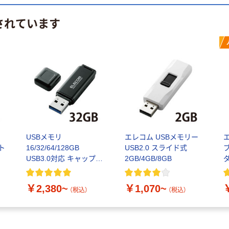
されています
USBメモリ
エレコム USBメモリー
スト
16/32/64/128GB
USB2.0 スライド式
USB3.0対応 キャップ式
2GB/4GB/8GB
ダ
ム
セキュリティ機能 MF-
M
HSU3A エレコム
￥2,380~
￥1,070~
（税込）
（税込）