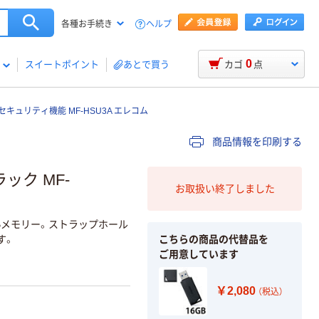
ヘルプ
各種お手続き
0
スイートポイント
あとで買う
カゴ
点
プ式 セキュリティ機能 MF-HSU3A エレコム
商品情報を印刷する
ラック MF-
お取扱い終了しました
SBメモリー。ストラップホール
こちらの商品の代替品を
す。
ご用意しています
￥2,080
（税込）