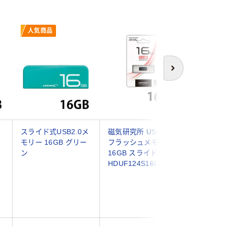
人気商品
次へ
Ｂ
スライド式USB2.0メ
磁気研究所 USB 3.0
TEAM 
モリー 16GB グリー
フラッシュメモリー
ド式US
ン
16GB スライド式
16GB TC
HDUF124S16G3 1個
1本