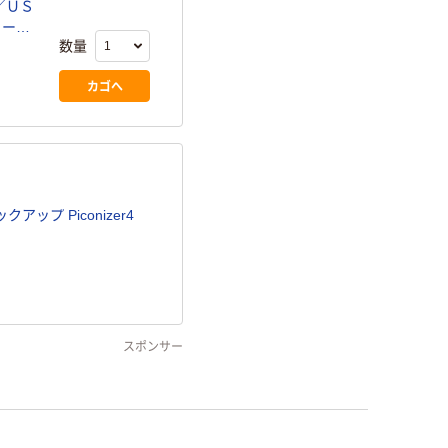
／ＵＳ
ューモ
数量
-BK
カゴへ
ップ Piconizer4
スポンサー