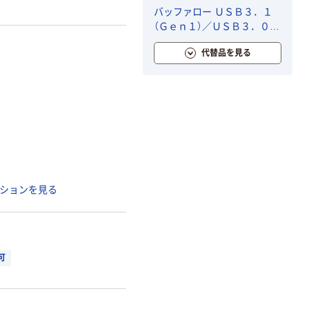
バッファロー ＵＳＢ３．１
（Ｇｅｎ１）／ＵＳＢ３．０対
応 ＵＳＢメモリー バリュ
代替品を見る
ーモデル １６ＧＢ ブラッ
ク RUF3-K16GB-BK 1台
ションを見る
可