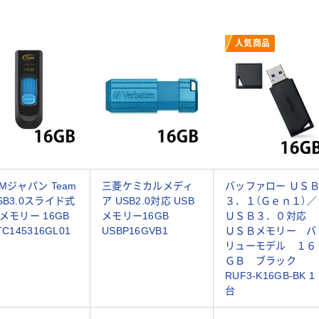
人気商品
AMジャパン Team
三菱ケミカルメディ
バッファロー ＵＳ
SB3.0スライド式
ア USB2.0対応 USB
３．１（Ｇｅｎ１）／
Bメモリー 16GB
メモリー16GB
ＵＳＢ３．０対応
TC145316GL01
USBP16GVB1
ＵＳＢメモリー バ
リューモデル １６
ＧＢ ブラック
RUF3-K16GB-BK 1
台