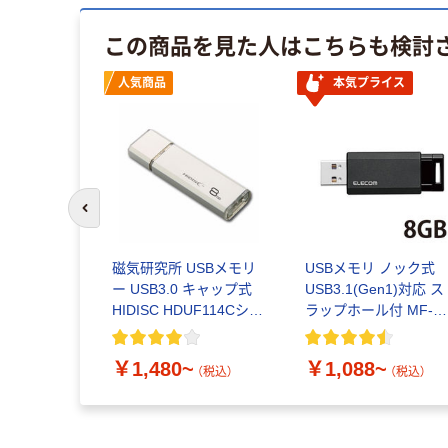
この商品を見た人はこちらも検討
人気商品
本気プライス
前のスライドへ
ufflo）
磁気研究所 USBメモリ
USBメモリ ノック式
USB2.0
ー USB3.0 キャップ式
USB3.1(Gen1)対応 
UF2-
HIDISC HDUF114Cシリ
ラップホール付 MF-
ーズ 16GB
ーズ
PKU3シリーズ エレコ
~
（税込）
￥1,480~
￥1,088~
（税込）
（税込）