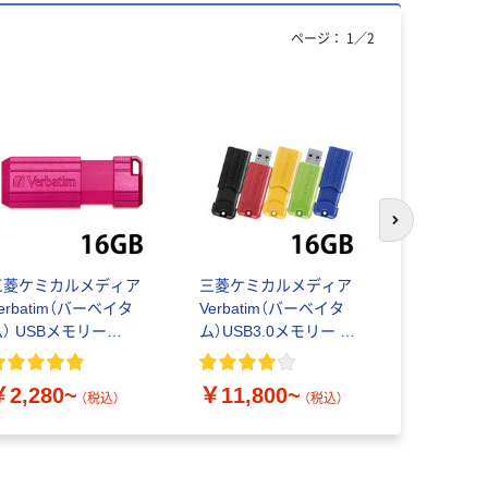
ページ：
1
／
2
次のスライド
三菱ケミカルメディア
三菱ケミカルメディア
バッファロー（
erbatim（バーベイタ
Verbatim（バーベイタ
USBメモリー
ム） USBメモリー
ム）USB3.0メモリー ス
キャップ式 
SB2.0 スライド式
ライド式 USBSPS16G
PS16Gシリ
6GB
シリーズ
￥2,280~
￥11,800~
￥4,180
（税込）
（税込）