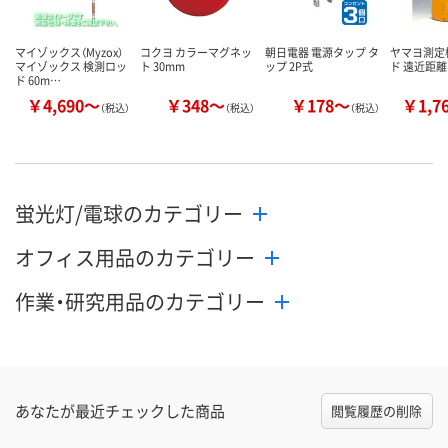
マイゾックス（Myzox）
コクヨ カラーマグネッ
朝日電器 電源タップ タ
ヤマヨ測定
マイゾックス 検測ロッ
ト 30mm
ップ 2P式
ド 遠近距
ド 60m…
￥4,690～
￥348～
￥178～
￥1,7
（税込）
（税込）
（税込）
蛍光灯/電球のカテゴリー
オフィス用品のカテゴリー
作業・研究用品のカテゴリー
あなたが最近チェックした商品
閲覧履歴の削除