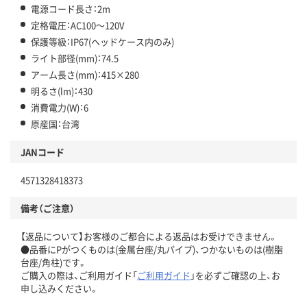
電源コード長さ：2m
定格電圧：AC100～120V
保護等級：IP67(ヘッドケース内のみ)
ライト部径(mm)：74.5
アーム長さ(mm)：415×280
明るさ(lm)：430
消費電力(W)：6
原産国：台湾
JANコード
4571328418373
備考（ご注意）
【返品について】お客様のご都合による返品はお受けできません。
●品番にPがつくものは(金属台座/丸パイプ)、つかないものは(樹脂
台座/角柱)です。
ご購入の際は、ご利用ガイド「
ご利用ガイド
」を必ずご確認の上、お
申し込みください。