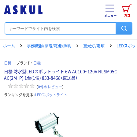
カゴ
メニュー
ホーム
事務機器/家電/電池/照明
蛍光灯/電球
LEDスポ
日機
ブランド：
日機
日機 防水型LEDスポットライト 6W AC100~120V NLSM05C-
AC(2M+P) 1台(1個) 833-8468（直送品）
（
0
件のレビュー
）
ランキングを見る：
LEDスポットライト