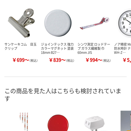
サンケーキコム 目玉
ジョインテックス 強力
シンワ測定 ロッドテー
ノア精密 M
クリップ
カラーマグネット 塗装
プ ガラス繊維製 巾
防水時計 ナヤ
18mm B27…
60mm JIS
WH-Z…
￥699～
￥839～
￥994～
￥5,
（税込）
（税込）
（税込）
この商品を見た人はこちらも検討されていま
す