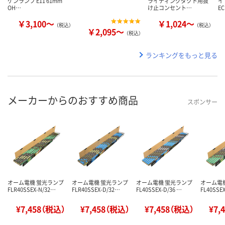
ゲンランプ E11 61mm
ライティングダクト用抜
イ
OH…
け止コンセント…
EC
￥3,100～
￥1,024～
（税込）
（税込）
￥2,095～
（税込）
ランキングをもっと見る
メーカーからのおすすめ商品
スポンサー
オーム電機 蛍光ランプ
オーム電機 蛍光ランプ
オーム電機 蛍光ランプ
オーム電
FLR40SSEX-N/32…
FLR40SSEX-D/32…
FL40SSEX-D/36 …
FL40SSEX
¥7,458（税込）
¥7,458（税込）
¥7,458（税込）
¥7,