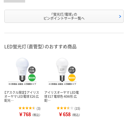
「蛍光灯/電球」の
ピンポイントサーチ一覧へ
LED蛍光灯（直管型）のおすすめ商品
【アスクル限定】アイリス
アイリスオーヤマ LED電
オーヤマ LED電球 E26 広
球 E17 電球色 40W形 広
配光…
配…
(
3
)
(
15
)
￥768
￥658
（税込）
（税込）