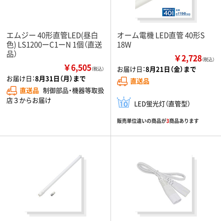
エムジー 40形直管LED(昼白
オーム電機 LED直管 40形S
色) LS1200ーC1ーN 1個（直送
18W
品）
￥2,728
（税込）
￥6,505
お届け日：
8月21日（金）まで
（税込）
お届け日：
8月31日（月）まで
直送品
直送品
制御部品・機器等取扱
店３からお届け
LED蛍光灯（直管型）
販売単位違いの商品が
3
商品あります