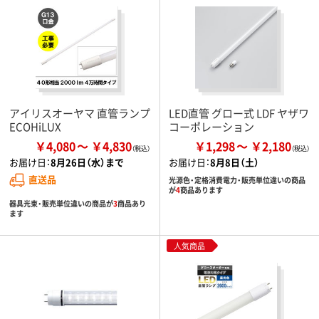
アイリスオーヤマ 直管ランプ
LED直管 グロー式 LDF ヤザワ
ECOHiLUX
コーポレーション
￥4,080
￥4,830
￥1,298
￥2,180
お届け日：
8月26日（水）まで
お届け日：
8月8日（土）
直送品
光源色・定格消費電力・販売単位違いの商品
が
4
商品あります
器具光束・販売単位違いの商品が
3
商品あり
ます
人気商品