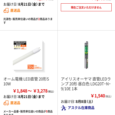
お届け日：
8月21日（金）まで
現在ご注文いただけません
直送品
光源色・販売単位違いの商品が
2
商品ありま
す
オーム電機 LED直管 20形S
アイリスオーヤマ 直管LEDラ
10W
ンプ 20形 昼白色 LDG20T・N・
9/10E 1本
￥1,848
￥3,278
￥1,540
お届け日：
8月21日（金）まで
（税込）
お届け日：
8月8日（土）
直送品
アスクル在庫商品
メーカー品番・販売単位違いの商品が
5
商品
あります