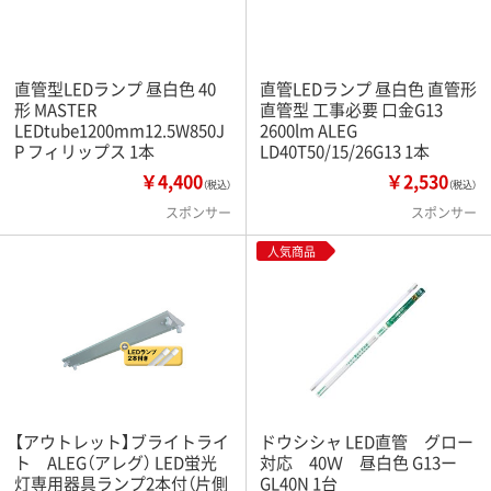
直管型LEDランプ 昼白色 40
直管LEDランプ 昼白色 直管形
形 MASTER
直管型 工事必要 口金G13
LEDtube1200mm12.5W850J
2600lm ALEG
P フィリップス 1本
LD40T50/15/26G13 1本
￥4,400
￥2,530
（税込）
（税込）
スポンサー
スポンサー
人気商品
【アウトレット】ブライトライ
ドウシシャ LED直管 グロー
ト ALEG（アレグ） LED蛍光
対応 40Ｗ 昼白色 G13ー
灯専用器具ランプ2本付（片側
GL40N 1台