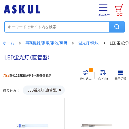
カゴ
メニュー
ホーム
事務機器/家電/電池/照明
蛍光灯/電球
LED蛍光灯
LED蛍光灯（直管型）
1
783
件（1255商品）中 1～50件を表示
表示切替
絞り込み
並び替え
LED蛍光灯（直管型）
絞り込み