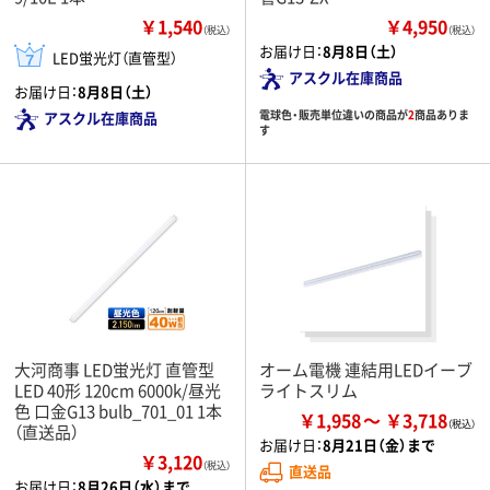
￥1,540
￥4,950
（税込）
（税込）
お届け日：
8月8日（土）
LED蛍光灯（直管型）
アスクル在庫商品
お届け日：
8月8日（土）
電球色・販売単位違いの商品が
2
商品ありま
アスクル在庫商品
す
大河商事 LED蛍光灯 直管型
オーム電機 連結用LEDイーブ
LED 40形 120cm 6000k/昼光
ライトスリム
色 口金G13 bulb_701_01 1本
￥1,958
￥3,718
（直送品）
お届け日：
8月21日（金）まで
￥3,120
（税込）
直送品
お届け日：
8月26日（水）まで