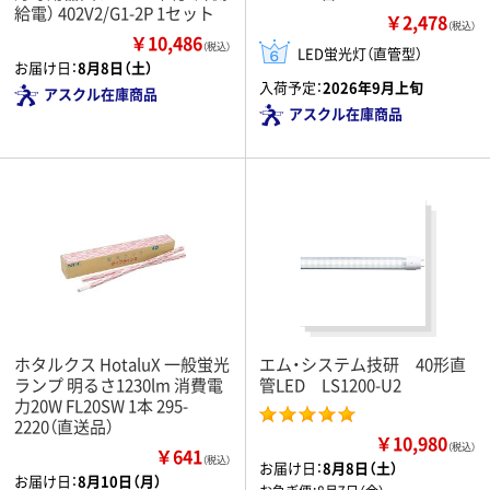
給電） 402V2/G1-2P 1セット
￥2,478
（税込）
￥10,486
（税込）
LED蛍光灯（直管型）
お届け日：
8月8日（土）
入荷予定：
2026年9月上旬
アスクル在庫商品
アスクル在庫商品
ホタルクス HotaluX 一般蛍光
エム・システム技研 40形直
ランプ 明るさ1230lm 消費電
管LED LS1200-U2
力20W FL20SW 1本 295-
2220（直送品）
￥10,980
（税込）
￥641
（税込）
お届け日：
8月8日（土）
お届け日：
8月10日（月）