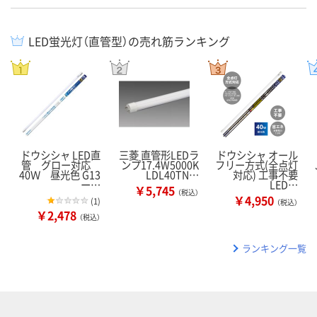
LED蛍光灯（直管型）の売れ筋ランキング
ドウシシャ LED直
三菱 直管形LEDラ
ドウシシャ オール
管 グロー対応
ンプ17.4W5000K
フリー方式(全点灯
40Ｗ 昼光色 G13
LDL40TN…
対応) 工事不要
ー…
LED…
￥5,745
（税込）
￥4,950
(
1
)
（税込）
￥2,478
（税込）
ランキング一覧