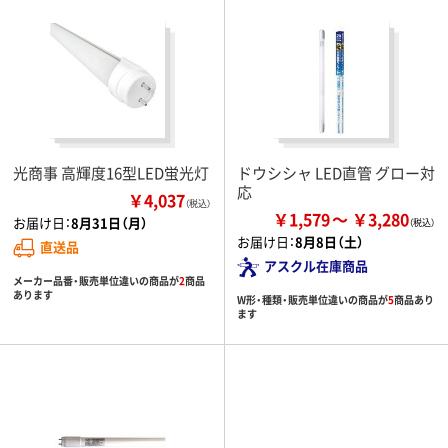
光商事 高輝度16型LED蛍光灯
ドウシシャ LED直管 グロー対
応
￥4,037
（税込）
￥1,579
￥3,280
お届け日：
8月31日（月）
お届け日：
8月8日（土）
直送品
アスクル在庫商品
メーカー品番・販売単位違いの商品が
2
商品
あります
W形・種類・販売単位違いの商品が
5
商品あり
ます