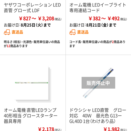
ヤザワコーポレーション LED
オーム電機 LEDイーブライト
直管 グロー式 LDF
専用連結コード
￥827
￥3,208
￥382
￥492
お届け日：
8月25日（火）まで
お届け日：
8月21日（金）まで
直送品
直送品
明るさ（相当）・光源色・販売単位違いの商品
コード長・販売単位違いの商品が
2
商品あり
が
12
商品あります
ます
オーム電機 直管LEDランプ
ドウシシャ LED直管 グロー
40形相当 グロースターター
対応 40Ｗ 昼光色 G13ー
器具専用
GL40D 1台（わけあり品）
￥2,178
￥1,982
（税込）
（税込）