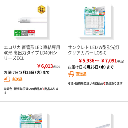
エコリカ 直管形LED 直結専用
サンクレド LED W型蛍光灯
40形 高出力タイプ LD40Hシ
クリアカバー LOS-C
リーズECL
￥5,936
￥7,091
￥6,013
お届け日：
8月26日（水）まで
（税込）
お届け日：
8月25日（火）まで
直送品
直送品
寸法・販売単位違いの商品が
2
商品あります
光源色・販売単位違いの商品が
2
商品ありま
す