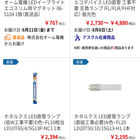
オーム電機 LEDイーブライト
エコデバイス LED直管 工事不
エコスリム用マグネット 06-
要 互換ランプ（FL/FLR/FHF対
5124 1個（直送品）
応） 昼光色
￥767
￥2,730
￥4,880
（税込）
お届け日：
8月21日（金）まで
お届け日：
8月8日（土）
直送品
株式会社オーム電機
アスクル在庫商品
からお届け
W形・販売単位違いの商品が
2
商品あります
新着
新着
ホタルクス LED直管ランプ
ホタルクス LED直管ランプ
(低W工事不要)D色・FL10相当
(直結工事必要)N色・FL20
LD10T65/4/5G13P-NC1 1本
LD20T50/10/15G13-H1 1本
￥2,394
￥2,195
（税込）
（税込）