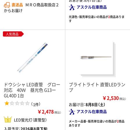
お急ぎ便：
8月7日（金）
直送品
ＭＲＯ商品取扱店２
アスクル在庫商品
からお届け
光源色・販売単位違いの商品が
2
商品ありま
す
人気商品
ドウシシャ LED直管 グロー
ブライトライト 直管LEDラン
対応 40Ｗ 昼光色 G13ー
プ
GL40D 1台
￥2,530
（税込）
（
）
1件
お届け日：
8月8日（土）
￥2,478
アスクル在庫商品
（税込）
LED蛍光灯（直管型）
メーカー品番・販売単位違いの商品が
2
商品
あります
入荷予定：
2026年8月下旬