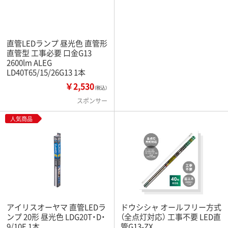
直管LEDランプ 昼光色 直管形
直管型 工事必要 口金G13
2600lm ALEG
LD40T65/15/26G13 1本
￥2,530
（税込）
スポンサー
人気商品
アイリスオーヤマ 直管LEDラ
ドウシシャ オールフリー方式
ンプ 20形 昼光色 LDG20T・D・
（全点灯対応） 工事不要 LED直
9/10E 1本
管G13-ZX