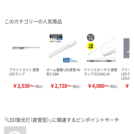
このカテゴリーの人気商品
ブライトライト 直管
オーム電機 LED直管 40
アイリスオーヤマ 直管
アイリス
LEDランプ
形S 18W
ランプ ECOHiLUX
LEDラン
LDG20T
￥2,530～
￥2,728～
￥4,080～
￥2
（税込）
（税込）
（税込）
「LED蛍光灯（直管型）」に関連するピンポイントサーチ