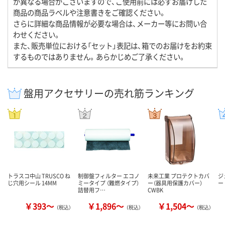
が異なる場合がございますので、ご使用前には必ずお届けした
商品の商品ラベルや注意書きをご確認ください。
さらに詳細な商品情報が必要な場合は、メーカー等にお問い合
わせください。
また、販売単位における「セット」表記は、箱でのお届けをお約束
するものではありません。あらかじめご了承ください。
盤用アクセサリーの売れ筋ランキング
トラスコ中山 TRUSCO ね
制御盤フィルター エコノ
未来工業 プロテクトカバ
ジ
じ穴用シール 14MM
ミータイプ （難燃タイプ）
ー（器具用保護カバー）
ー
詰替用フ…
CWBK
￥393～
￥1,896～
￥1,504～
（税込）
（税込）
（税込）