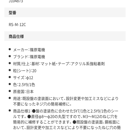
J104873
型番
RS-M-12C
商品仕様
メーカー：篠原電機
ブランド：篠原電機
材質/仕上：基材：マット紙・テープ：アクリル系強粘着剤
粒(シート)：20
サイズ：φ12
色：2.5Y9/1色
原産国：日本
用途：既設盤の塗装面において、設計変更や加工ミスなどにより
不要になったネジ穴の簡易補修に。
商品仕様1：●盤の塗装色に合わせた5Y7/1色と2.5Y9/1色のシー
ルです。●直径φ8～φ20の丸型ですので、M3～M12のねじ穴を
簡易的に補修することができます。●既設盤の塗装面、鋼板面に
おいて、設計変更や加工ミスなどにより不要になったねじ穴の簡