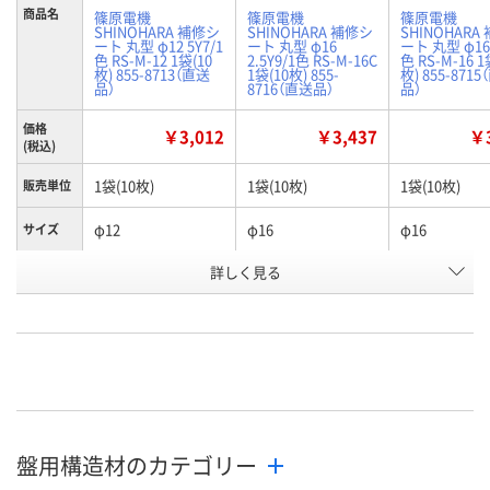
商品名
篠原電機
篠原電機
篠原電機
SHINOHARA 補修シ
SHINOHARA 補修シ
SHINOHARA
ート 丸型 φ12 5Y7/1
ート 丸型 φ16
ート 丸型 φ16 
色 RS-M-12 1袋(10
2.5Y9/1色 RS-M-16C
色 RS-M-16 1
枚) 855-8713（直送
1袋(10枚) 855-
枚) 855-871
品）
8716（直送品）
品）
価格
￥3,012
￥3,437
￥3
(税込)
1袋(10枚)
1袋(10枚)
1袋(10枚)
販売単位
φ12
φ16
φ16
サイズ
詳しく見る
5.0Y7/1色
2.5Y9/1色
5.0Y7/1色
色
お申込番
J104872
J104877
J104874
号
あり
あり
あり
在庫
8月7日（金）
8月7日（金）
8月7日（金）
お届け日
盤用構造材のカテゴリー
数量
数量
数量