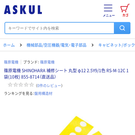
カゴ
メニュー
ホーム
機械部品/空圧機器/電気・電子部品
キャビネット/ボック
篠原電機
ブランド：
篠原電機
篠原電機 SHINOHARA 補修シート 丸型 φ12 2.5Y9/1色 RS-M-12C 1
袋(10枚) 855-8714（直送品）
（
0
件のレビュー
）
ランキングを見る：
盤用構造材