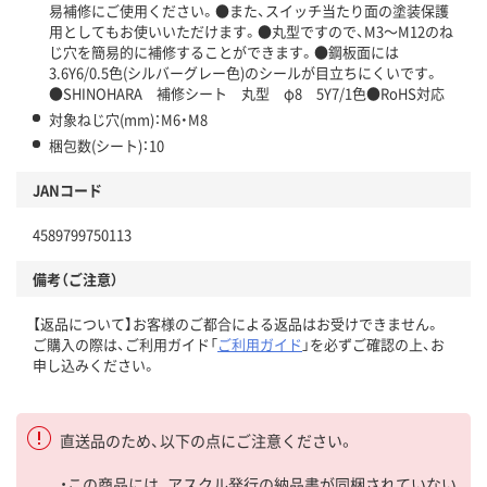
易補修にご使用ください。●また、スイッチ当たり面の塗装保護
用としてもお使いいただけます。●丸型ですので、M3～M12のね
じ穴を簡易的に補修することができます。●鋼板面には
3.6Y6/0.5色(シルバーグレー色)のシールが目立ちにくいです。
●SHINOHARA 補修シート 丸型 φ8 5Y7/1色●RoHS対応
対象ねじ穴(mm)：M6・M8
梱包数(シート)：10
JANコード
4589799750113
備考（ご注意）
【返品について】お客様のご都合による返品はお受けできません。
ご購入の際は、ご利用ガイド「
ご利用ガイド
」を必ずご確認の上、お
申し込みください。
直送品のため、以下の点にご注意ください。
・この商品には、アスクル発行の納品書が同梱されていない