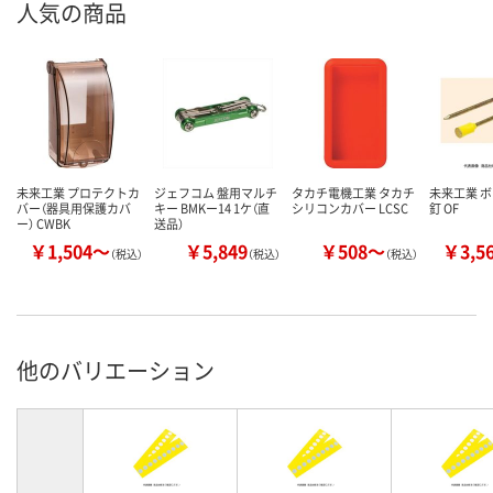
人気の商品
未来工業 プロテクトカ
ジェフコム 盤用マルチ
タカチ電機工業 タカチ
未来工業 
バー（器具用保護カバ
キー BMKー14 1ケ（直
シリコンカバー LCSC
釘 OF
ー） CWBK
送品）
￥1,504～
￥5,849
￥508～
￥3,5
（税込）
（税込）
（税込）
他のバリエーション