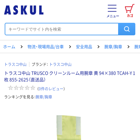
カゴ
メニュー
ホーム
物流・現場用品/台車
安全用品
腕章/胸章
腕
トラスコ中山
ブランド：
トラスコ中山
トラスコ中山 TRUSCO クリーンルーム用腕章 黄 94×380 TCAH-Y 1
枚 855-2625（直送品）
（
0
件のレビュー
）
ランキングを見る：
腕章/胸章