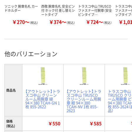
ソニック 腕章名札 カー
西敬 腕章名札 安全ピン
トラスコ中山 TRUSCO
トラスコ中山
ドホルダー
付 ホック付 差し替えシ
ファスナー付腕章（安全
ファスナー
ートタイプ
ピンタイプ…
ップタイプ
￥270～
￥374～
￥724～
￥1,0
（税込）
（税込）
（税込）
他のバリエーション
商品名
【アウトレット】トラ
【アウトレット】トラ
トラスコ中山
スコ中山 クリーン
スコ中山 TRUSCO
TRUSCO ク
ルーム用腕章 緑
クリーンルーム用腕
ーム用腕章 
94×380 TCAH-GN 1
章 紺 94×380
94×380 TCAH
枚 855-2622
TCAH-NV 1枚 855-
枚 855-2624
2623
品）
価格
￥550
￥585
(税込)