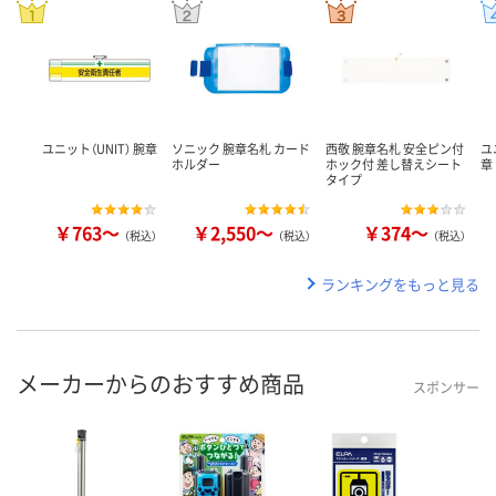
ユニット（UNIT） 腕章
ソニック 腕章名札 カード
西敬 腕章名札 安全ピン付
ユ
ホルダー
ホック付 差し替えシート
章
タイプ
￥763～
￥2,550～
￥374～
（税込）
（税込）
（税込）
ランキングをもっと見る
メーカーからのおすすめ商品
スポンサー