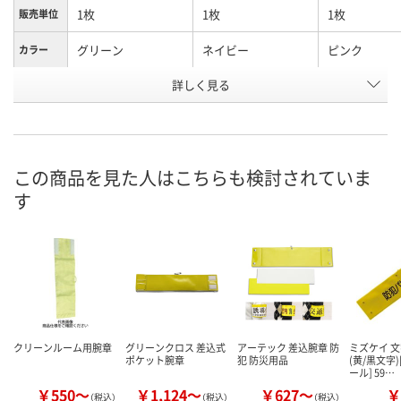
1枚
1枚
1枚
販売単位
グリーン
ネイビー
ピンク
カラー
お申込番
詳しく見る
J105951
J105952
J106001
号
4点
4点
あり
在庫
8月8日（土）
8月8日（土）
8月10日（月）
お届け日
この商品を見た人はこちらも検討されていま
す
数量
数量
数量
カゴへ
カゴへ
カ
クリーンルーム用腕章
グリーンクロス 差込式
アーテック 差込腕章 防
ミズケイ 
ポケット腕章
犯 防災用品
(黄/黒文字
ール] 59…
￥550～
￥1,124～
￥627～
￥
（税込）
（税込）
（税込）