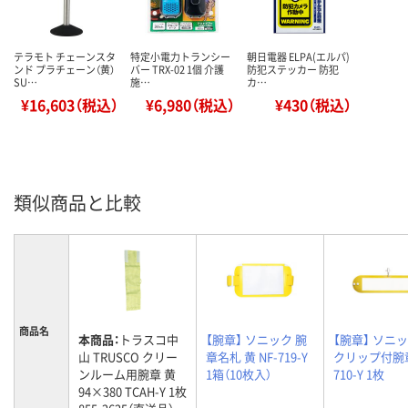
テラモト チェーンスタ
特定小電力トランシー
朝日電器 ELPA(エルパ)
ンド プラチェーン（黄）
バー TRX-02 1個 介護
防犯ステッカー 防犯
SU…
施…
カ…
¥16,603（税込）
¥6,980（税込）
¥430（税込）
類似商品と比較
商品名
本商品：
トラスコ中
【腕章】 ソニック 腕
【腕章】 ソニッ
山 TRUSCO クリー
章名札 黄 NF-719-Y
クリップ付腕章
ンルーム用腕章 黄
1箱（10枚入）
710-Y 1枚
94×380 TCAH-Y 1枚