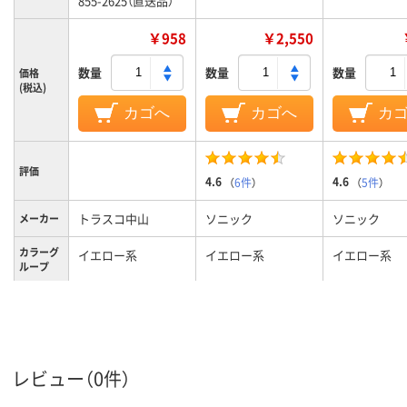
855-2625（直送品）
￥958
￥2,550
数量
数量
数量
価格
(税込)
カゴへ
カゴへ
カ
評価
4.6
4.6
（
6件
）
（
5件
）
トラスコ中山
ソニック
ソニック
メーカー
カラーグ
イエロー系
イエロー系
イエロー系
ループ
レビュー（0件）