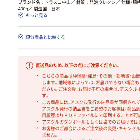
ブランド名
トラスコ中山
／
材質
発泡ウレタン
／
仕様・規
400g
／
製造国
日本
もっと見る
類似商品と比較する
直送品のため、以下の点にご注意ください。
こちらの商品は沖縄県・離島・その他一部地域・山
します。地域等によっては、お届けできない場合
ださい。ご注文後、お届け不可の場合は、アスクル
す。
この商品には、アスクル発行の納品書が同梱され
アスクル発行の納品書をご希望のお客様は、商品到
用履歴よりＰＤＦファイルにて印刷することが可
アスクルのダンボールもしくは袋でのお届けでは
お客様のご都合によるご注文後の変更・キャンセル
ません。