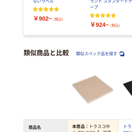
ないラベル
ランド スタンダード
ープ
￥902~
（税込）
￥924~
（税込）
類似商品と比較
類似スペック品を探す
本商品：
トラスコ中
トラ
商品名