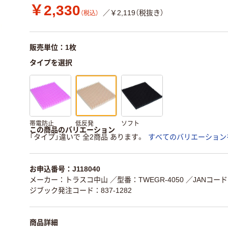
￥2,330
／￥2,119（税抜き）
（税込）
販売単位：1枚
タイプを選択
帯電防止
低反発
ソフト
この商品のバリエーション
「タイプ」違いで 全2商品 あります。
すべてのバリエーション
お申込番号：J118040
メーカー：トラスコ中山
／型番：TWEGR-4050
／JANコード：
ジブック発注コード：837-1282
商品詳細