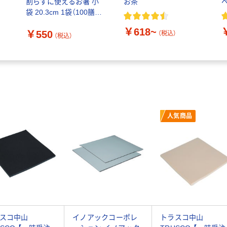
テ
割らずに使えるお箸 小
お茶
袋 20.3cm 1袋（100膳
入）
￥618~
￥550
（税込）
（税込）
人気商品
スコ中山
イノアックコーポレ
トラスコ中山