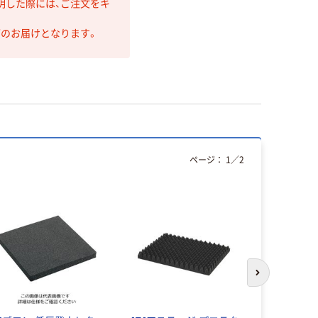
明した際には、ご注文をキ
第のお届けとなります。
ページ：
1
／
2
次のスライド