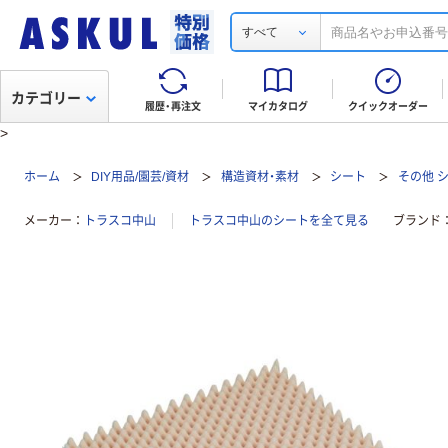
すべて
カテゴリー
履歴・再注文
マイカタログ
クイックオーダー
>
ホーム
DIY用品/園芸/資材
構造資材・素材
シート
その他 
メーカー
トラスコ中山
トラスコ中山のシートを全て見る
ブランド