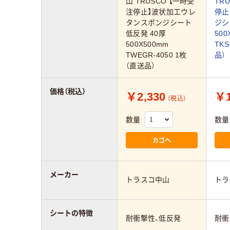
山 TRUSCO 【一時受
TR
注停止】波状加工ウレ
停止
タンスポンジシート
ジシ
低反発 40厚
50
500X500mm
TKS
TWEGR-4050 1枚
品）
（直送品）
価格（税込）
￥2,330
￥1
（税込）
数量
数量
カゴへ
メーカー
トラスコ中山
トラ
シートの特徴
耐衝撃性、低反発
耐衝