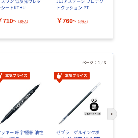
アズワン 低反発ウレタ
JEJアステージ プロテク
ホーザン 
ンシートKTHU
トクッション PT
ン B
￥710~
￥760~
￥2,358
（税込）
（税込）
ページ：
1
／
3
本気プライス
本気プライス
人気商品
次のスライド
マッキー 細字/極細 油性
ゼブラ ゲルインクボ
三重化学 