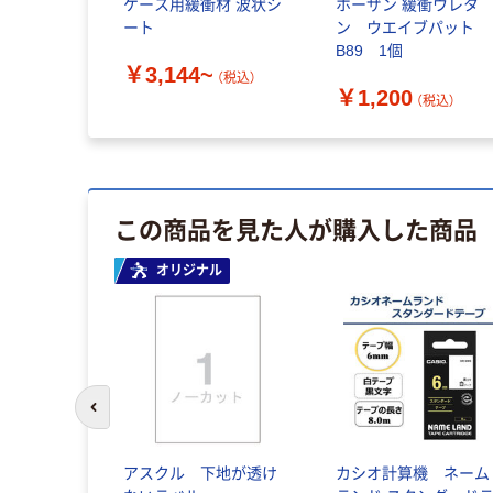
ケース用緩衝材 波状シ
ホーザン 緩衝ウレタ
ート
ン ウエイブパット
B89 1個
￥3,144~
（税込）
￥1,200
（税込）
この商品を見た人が購入した商品
オリジナル
前のスライドへ
アスクル 下地が透け
カシオ計算機 ネーム