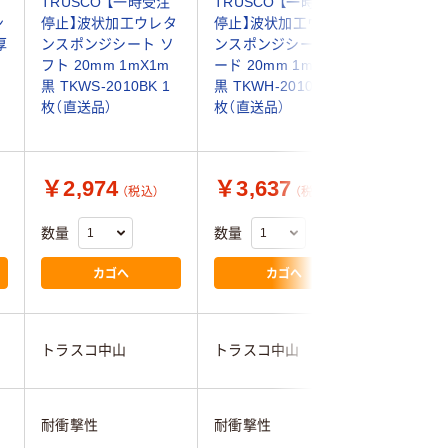
TRUSCO 【一時受注
TRUSCO 【一時受注
15TX100
ン
停止】波状加工ウレタ
停止】波状加工ウレタ
UG90100
厚
ンスポンジシート ソ
ンスポンジシート ハ
15.0 1枚 
フト 20mm 1mX1m
ード 20mm 1mX1m
6722（直
黒 TKWS-2010BK 1
黒 TKWH-2010BK 1
枚（直送品）
枚（直送品）
￥130
￥2,974
￥3,637
（税込）
（税込）
（税込）
数量
数量
数量
カゴへ
カゴへ
トラスコ中山
トラスコ中山
アキツ
耐衝撃性
耐衝撃性
耐衝撃性