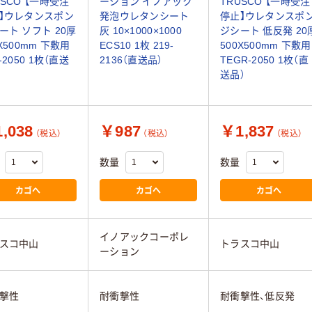
USCO 【一時受注
ーション イノアック
TRUSCO 【一時受注
】ウレタンスポン
発泡ウレタンシート
停止】ウレタンスポ
ート ソフト 20厚
灰 10×1000×1000
ジシート 低反発 20
0X500mm 下敷用
ECS10 1枚 219-
500X500mm 下敷用
-2050 1枚（直送
2136（直送品）
TEGR-2050 1枚（直
送品）
,038
￥987
￥1,837
（税込）
（税込）
（税込）
数量
数量
カゴへ
カゴへ
カゴへ
イノアックコーポレ
スコ中山
トラスコ中山
ーション
撃性
耐衝撃性
耐衝撃性、低反発