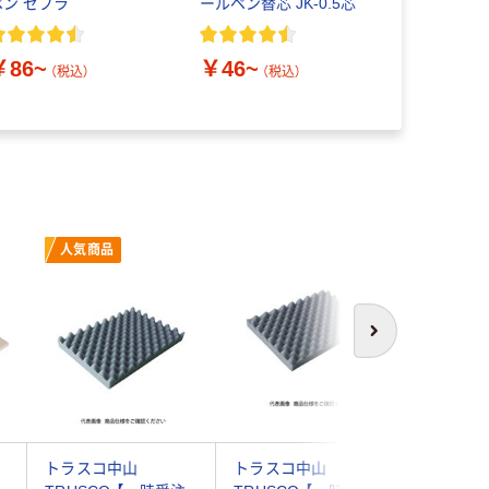
ペン ゼブラ
ールペン替芯 JK-0.5芯
策 節電対
￥86~
￥46~
￥275~
（税込）
（税込）
人気商品
次へ
トラスコ中山
トラスコ中山
アキツ A