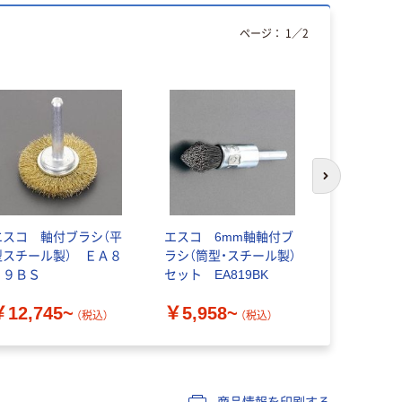
ページ：
1
／
2
次のスライド
エスコ 軸付ブラシ（平
エスコ 6mm軸軸付ブ
エンド型ブラ
型スチール製） ＥＡ８
ラシ（筒型・スチール製）
本入） _2
１９ＢＳ
セット EA819BK
￥59,02
￥12,745~
￥5,958~
（税込）
（税込）
商品情報を印刷する