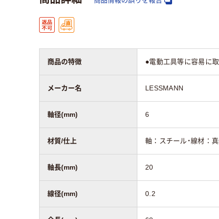
商品の特徴
●電動工具等に容易に取
メーカー名
LESSMANN
軸径(mm)
6
材質/仕上
軸：スチール・線材：
軸長(mm)
20
線径(mm)
0.2