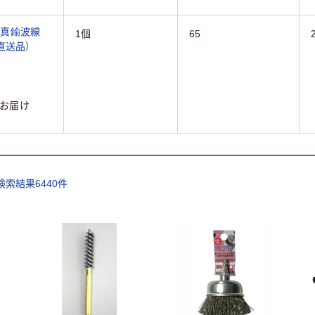
 真鍮波線
1個
65
3（直送品）
お届け
検索結果
6440
件