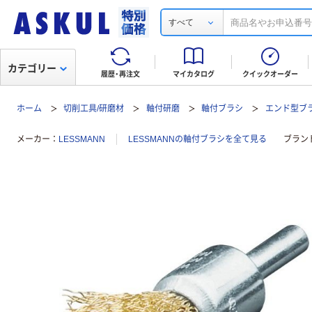
すべて
カテゴリー
履歴・再注文
マイカタログ
クイックオーダー
ホーム
切削工具/研磨材
軸付研磨
軸付ブラシ
エンド型ブ
メーカー
LESSMANN
LESSMANNの軸付ブラシを全て見る
ブラン