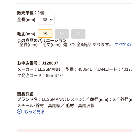
販売単位：1個
全長(mm)
25
22
20
毛丈(mm)
この商品のバリエーション
「全長(mm)」「毛丈(mm)」違いで 全8商品 あります。
すべての
お申込番号：J128037
メーカー：LESSMANN
／型番：453541
／JANコード：40173
ク発注コード：855-6774
商品詳細
ブランド名
LESSMANN（レスマン）
／
軸径(mm)
6
／
外径(
スチール・線材：真鍮線
／
毛材
真鍮波線
もっと見る