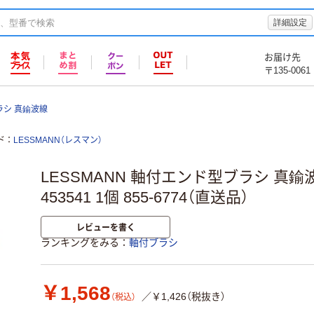
詳細設定
お届け先
〒135-0061
ラシ 真鍮波線
ド
LESSMANN（レスマン）
LESSMANN 軸付エンド型ブラシ 真鍮波線
453541 1個 855-6774（直送品）
レビューを書く
ランキングをみる
軸付ブラシ
￥1,568
／￥1,426（税抜き）
（税込）