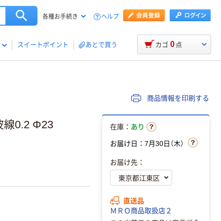
ヘルプ
各種お手続き
0
スイートポイント
あとで買う
カゴ
点
商品情報を印刷する
0.2 Φ23
在庫：
あり
お届け日：7月30日（木）
お届け先：
直送品
ＭＲＯ商品取扱店２