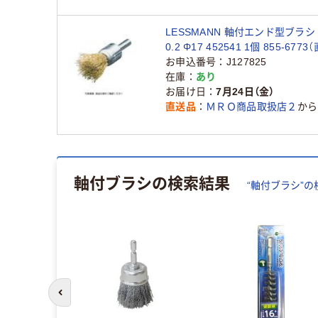
LESSMANN 軸付エンド型ブラシ
0.2 Φ17 452541 1個 855-677
お申込番号
J127825
在庫
あり
お届け日
7月24日（金）
直送品
ＭＲＯ商品取扱店２
から
軸付ブラシ
の検索結果
“
軸付ブラシ
”の
前のスライドへ