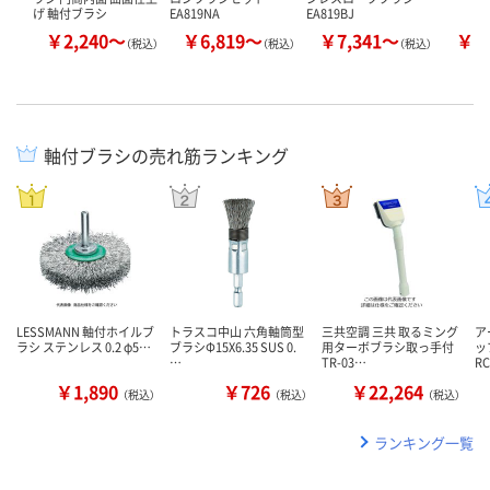
げ 軸付ブラシ
EA819NA
EA819BJ
￥2,240～
￥6,819～
￥7,341～
￥2
（税込）
（税込）
（税込）
軸付ブラシの売れ筋ランキング
LESSMANN 軸付ホイルブ
トラスコ中山 六角軸筒型
三共空調 三共 取るミング
ア
ラシ ステンレス 0.2 φ5…
ブラシΦ15X6.35 SUS 0.
用ターボブラシ取っ手付
ッ
…
TR-03…
R
￥1,890
￥726
￥22,264
（税込）
（税込）
（税込）
ランキング一覧