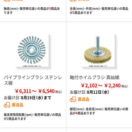
軸長(mm)・販売単位違いの商品が
3
商品あ
全長(mm)・外径(mm)・販売単位違いの商品
ります
が
2
商品あります
パイプラインブラシ ステンレ
軸付ホイルブラシ 真鍮線
ス線
￥2,102
￥2,240
￥6,311
￥6,540
お届け日：
8月12日（水）
お届け日：
8月19日（水）まで
直送品
直送品
線径(mm)・金具径(mm)・販売単位違いの商
品が
4
商品あります
最高使用回転数(rpm)・販売単位違いの商品
が
2
商品あります