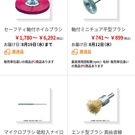
セーフティ軸付ホイルブラシ
軸付ミニチュア平型ブラシ
￥1,780
￥6,292
￥741
￥899
お届け日：
8月19日（水）まで
お届け日：
8月12日（水）
直送品
直送品
販売単位違いの商品が
2
商品あります
最高使用回転数(rpm)・毛材・販売単位違い
の商品が
6
商品あります
マイクロブラシ 砥粒入ナイロ
エンド型ブラシ 真鍮波線