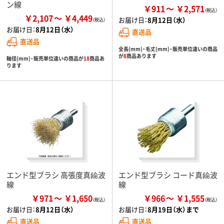
ン線
￥911
￥2,571
￥2,107
￥4,449
お届け日：
8月12日（水）
お届け日：
8月12日（水）
直送品
直送品
全長(mm)・毛丈(mm)・販売単位違いの商品
が
8
商品あります
軸径(mm)・販売単位違いの商品が
18
商品あ
ります
エンド型ブラシ 高張度真鍮波
エンド型ブラシ コード真鍮波
線
線
￥971
￥1,650
￥966
￥1,555
お届け日：
8月12日（水）
お届け日：
8月19日（水）まで
直送品
直送品