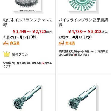
軸付ホイルブラシ ステンレス
パイプラインブラシ 高張度鋼
線
線
￥1,449
￥2,720
￥4,738
￥5,013
お届け日：
8月12日（水）
お届け日：
8月12日（水）
直送品
直送品
最高使用回転数(rpm)・外径(mm)・販売単位
軸付ブラシ
違いの商品が
2
商品あります
全長(mm)・販売単位違いの商品が
12
商品あ
ります