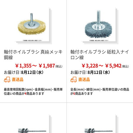
軸付ホイルブラシ 真鍮メッキ
軸付ホイルブラシ 砥粒入ナイ
鋼線
ロン線
￥1,355
￥1,987
￥3,228
￥5,942
お届け日：
8月12日（水）
お届け日：
8月12日（水）
直送品
直送品
最高使用回転数(rpm)・金具幅(mm)・販売単
全長(mm)・線径(mm)・販売単位違いの商品
位違いの商品が
4
商品あります
が
6
商品あります