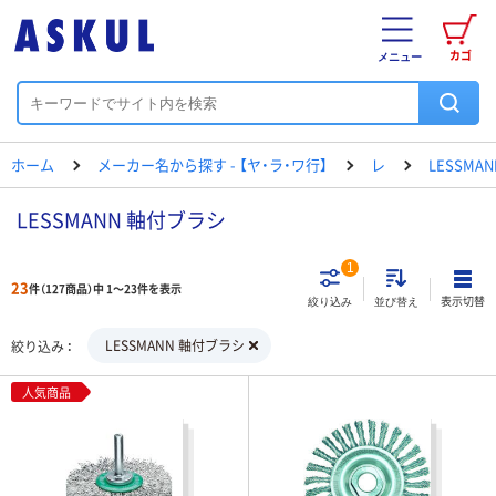
カゴ
メニュー
ホーム
メーカー名から探す - 【ヤ・ラ・ワ行】
レ
LESSMAN
LESSMANN 軸付ブラシ
1
23
件（127商品）中 1～23件を表示
表示切替
絞り込み
並び替え
LESSMANN 軸付ブラシ
絞り込み
人気商品