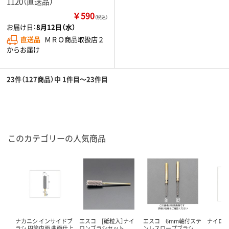
1120（直送品）
￥590
（税込）
お届け日：
8月12日（水）
直送品
ＭＲＯ商品取扱店２
からお届け
23件（127商品）中 1件目～23件目
このカテゴリーの人気商品
ナカニシ インサイドブ
エスコ [砥粒入］ナイ
エスコ 6mm軸付ステ
ナイロン
ラシ 円筒内面 曲面仕上
ロンブラシセット
ンレスロープブラシ