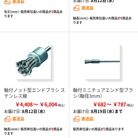
お届け日：
8月12日（水）
直送品
直送品
毛丈(mm)・販売単位違いの商品が
2
商品あ
ります
軸長(mm)・販売単位違いの商品が
8
商品あ
ります
軸付ノット型エンドブラシ ス
軸付ミニチュアエンド型ブラ
テンレス線
シ（軸径3mm）
￥4,408
￥6,004
￥682
￥787
お届け日：
8月12日（水）
お届け日：
8月19日（水）まで
直送品
直送品
軸長(mm)・販売単位違いの商品が
8
商品あ
販売単位違いの商品が
2
商品あります
ります