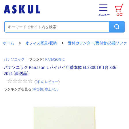
カゴ
メニュー
ホーム
オフィス家具/収納
受付カウンター/受付台/応接ソファ
パナソニック
ブランド：
PANASONIC
パナソニック Panasonic ハイハイ店番本体 EL23001K 1台 836-
2021（直送品）
（
0
件のレビュー
）
ランキングを見る：
呼び鈴/卓上ベル