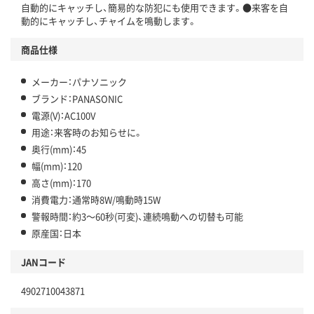
自動的にキャッチし、簡易的な防犯にも使用できます。●来客を自
動的にキャッチし、チャイムを鳴動します。
商品仕様
メーカー：パナソニック
ブランド：PANASONIC
電源(V)：AC100V
用途：来客時のお知らせに。
奥行(mm)：45
幅(mm)：120
高さ(mm)：170
消費電力：通常時8W/鳴動時15W
警報時間：約3～60秒(可変)、連続鳴動への切替も可能
原産国：日本
JANコード
4902710043871