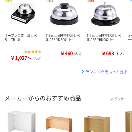
オープン工業 卓上ベ
Trimate AFF呼び出しベ
Trimate AFF呼び出しベ
オ
ル TB-10
ル AFF-YDB001 1…
ル AFF-YBD002 1…
ー
￥460
￥693
（税込）
（税込）
￥1,027～
（税込）
ランキングをもっと見る
メーカーからのおすすめ商品
スポンサー