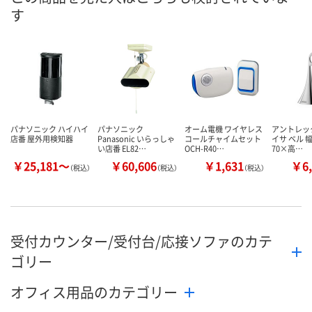
す
パナソニック ハイハイ
パナソニック
オーム電機 ワイヤレス
アントレック
店番 屋外用検知器
Panasonic いらっしゃ
コールチャイムセット
イサ ベル 
い店番 EL82…
OCH-R40…
70×高…
￥25,181～
￥60,606
￥1,631
￥6,
（税込）
（税込）
（税込）
受付カウンター/受付台/応接ソファのカテ
ゴリー
オフィス用品のカテゴリー