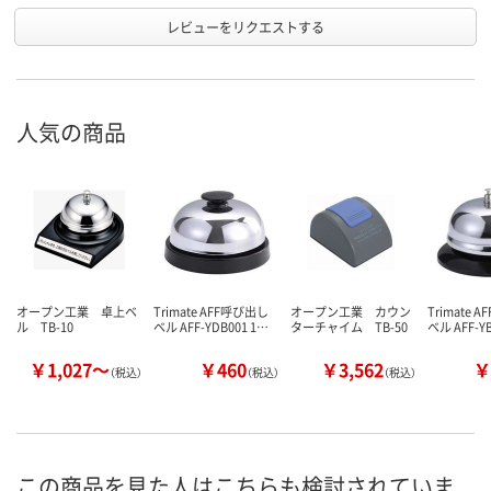
レビューをリクエストする
人気の商品
オープン工業 卓上ベ
Trimate AFF呼び出し
オープン工業 カウン
Trimate 
ル TB-10
ベル AFF-YDB001 1…
ターチャイム TB-50
ベル AFF-Y
￥1,027～
￥460
￥3,562
￥
（税込）
（税込）
（税込）
この商品を見た人はこちらも検討されていま